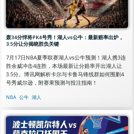
轰34分悍将PK4号秀！湖人vs公牛：最新赔率出炉，
3.5分让分揭晓胜负关键
7月17日NBA夏季联赛湖人vs公牛预测！湖人携3连
胜余威冲击4连胜，本场最新让分赔率开出湖人让
3.5分。博讯网解析卡尔与卡鲁马锋线群如何围剿4
号秀威尔逊，附赛果预测与投注指南！
NBA
公牛
湖人