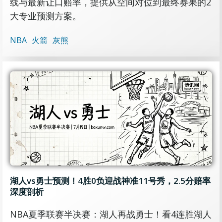
线与最新让口赔率，提供从空间对位到最终赛果的2
大专业预测方案。
NBA
火箭
灰熊
湖人vs勇士预测！4胜0负迎战神准11号秀，2.5分赔率
深度剖析
NBA夏季联赛半决赛：湖人再战勇士！看4连胜湖人