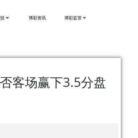
竞技
博彩资讯
博彩监管
否客场赢下3.5分盘