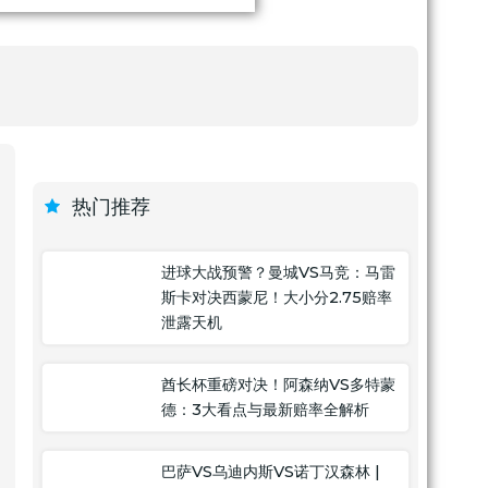
热门推荐
进球大战预警？曼城VS马竞：马雷
斯卡对决西蒙尼！大小分2.75赔率
泄露天机
酋长杯重磅对决！阿森纳VS多特蒙
德：3大看点与最新赔率全解析
巴萨VS乌迪内斯VS诺丁汉森林 |