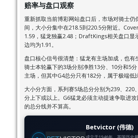
赔率与盘口观察
重新抓取当前博彩网站盘口后，市场对骑士仍保持
间，大小分集中在218.5到220.5分附近。Cover
1.59，猛龙独赢2.48；DraftKings相关盘口显
边均为1.91。
盘口核心信号很清楚：猛龙有主场加成，也有
骑士本轮赢下的3场分别净胜13分、10分和5分
主场，但其中G4总分只有182分，属于极端低
大小分方面，系列赛5场总分分别为239、220、
分上下或以上。G6猛龙必须主动提速争取进攻回
的总分线并不算高。
Betvictor (伟德)
成立于1946年，英国历