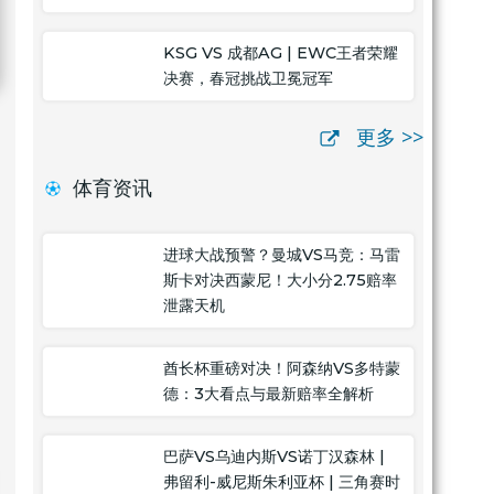
KSG VS 成都AG | EWC王者荣耀
决赛，春冠挑战卫冕冠军
更多 >>
体育资讯
进球大战预警？曼城VS马竞：马雷
斯卡对决西蒙尼！大小分2.75赔率
泄露天机
酋长杯重磅对决！阿森纳VS多特蒙
德：3大看点与最新赔率全解析
巴萨VS乌迪内斯VS诺丁汉森林 |
弗留利-威尼斯朱利亚杯 | 三角赛时