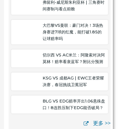
弗留利-威尼斯朱利亚杯 | 三角赛时
间赛制与看点前瞻
大巴黎VS曼联：豪门对决！3场热
身赛进7球的红魔，能打破1.85的
让球赔率吗
切尔西 VS AC米兰：阿隆索对决阿
莫林！赔率看衰蓝军？附比分预测
KSG VS 成都AG | EWC王者荣耀
决赛，春冠挑战卫冕冠军
BLG VS EDG赔率开出1.06悬殊盘
口！8连胜压制下EDG能否破局？
更多 >>