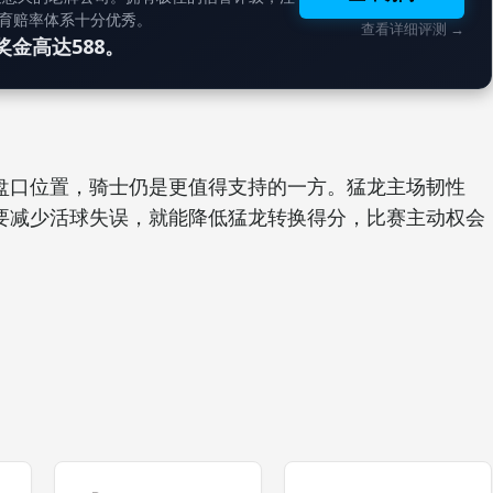
育赔率体系十分优秀。
查看详细评测 →
奖金高达588。
盘口位置，骑士仍是更值得支持的一方。猛龙主场韧性
要减少活球失误，就能降低猛龙转换得分，比赛主动权会