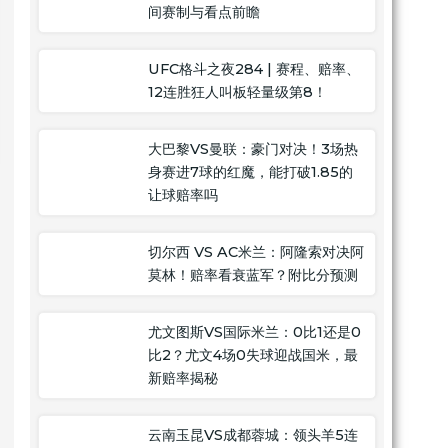
间赛制与看点前瞻
UFC格斗之夜284 | 赛程、赔率、
12连胜狂人叫板轻量级第8！
大巴黎VS曼联：豪门对决！3场热
身赛进7球的红魔，能打破1.85的
让球赔率吗
切尔西 VS AC米兰：阿隆索对决阿
莫林！赔率看衰蓝军？附比分预测
尤文图斯VS国际米兰：0比1还是0
比2？尤文4场0失球迎战国米，最
新赔率揭秘
云南玉昆VS成都蓉城：领头羊5连