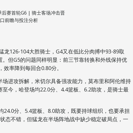
A季后赛首轮G6 | 骑士客场冲击晋
 盘口前瞻与投注分析
126-104大胜骑士，G4又在低比分肉搏中93-89取
置。但G5的问题同样明显：前三节靠转换和外线保持优
，效率降到每回合0.80分。
半场进攻拆解，米切尔具备强攻能力，莫布里和阿伦维持
，哈登场均22.0分、4.4篮板、6.2助攻，是骑士最
4.0分、5.4篮板、8.0助攻，既要持球组织，也要承担
进攻状态不错，但猛龙在半场阵地战中缺少稳定破局点，一