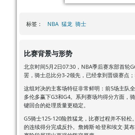
标签：
NBA
猛龙
骑士
比赛背景与形势
北京时间5月2日07:30，NBA季后赛东部首
罢，骑士总比分3-2领先，已经拿到晋级赛点
这组对决的主客场特征非常鲜明：前5场主队全
多伦多赢下G3和G4。系列赛场均得分方面，骑士
键回合的处理质量更稳定。
G5骑士125-120险胜猛龙，比赛过程并不轻
的连续得分完成反扑。詹姆斯·哈登和埃文·莫布