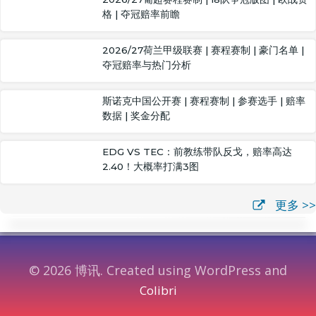
格 | 夺冠赔率前瞻
2026/27荷兰甲级联赛 | 赛程赛制 | 豪门名单 |
夺冠赔率与热门分析
斯诺克中国公开赛 | 赛程赛制 | 参赛选手 | 赔率
数据 | 奖金分配
EDG VS TEC：前教练带队反戈，赔率高达
2.40！大概率打满3图
更多 >>
© 2026 博讯. Created using WordPress and
Colibri