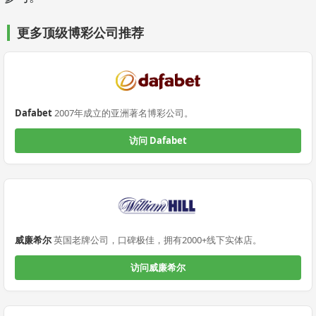
更多顶级博彩公司推荐
Dafabet
2007年成立的亚洲著名博彩公司。
访问 Dafabet
威廉希尔
英国老牌公司，口碑极佳，拥有2000+线下实体店。
访问威廉希尔