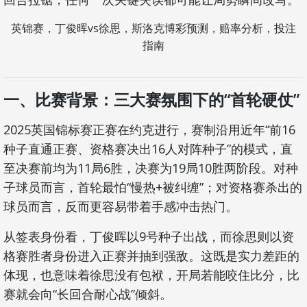
英锦赛，丁俊晖vs徐思，斯洛克博彩预测，赔率分析，投注
指南
一、比赛背景：三大赛氛围下的“首轮硬仗”
2025英国锦标赛正赛在约克进行，赛制沿用近年“前16
种子直通正赛、资格赛决出16人对阵种子”的模式，直
至决赛前均为11局6胜，决赛为19局10胜两阶段。对种
子球员而言，首轮最怕“慢热+被纠缠”；对资格赛杀出的
球员而言，反而更容易带着手感冲击热门。
从签表身份看，丁俊晖以9号种子出战，而徐思则以资
格赛胜者身份进入正赛并抽到强敌。这既是实力差距的
体现，也意味着徐思没有包袱，开局若能咬住比分，比
赛就会向“长回合耐心战”倾斜。