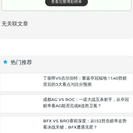
查看完整博彩榜单
无关联文章
热门推荐
丁俊晖VS吉尔伯特：重返夺冠福地！1.40胜赔
背后的3大看点与比分预测
成都AG VS ROC：一诺大战五杀射手，从夺冠
赔率看AG能否完成8连胜卫冕？
BFX VS BRO赛前深度：从1.52胜负赔率走势
看决战关键，BFX遭遇克星？