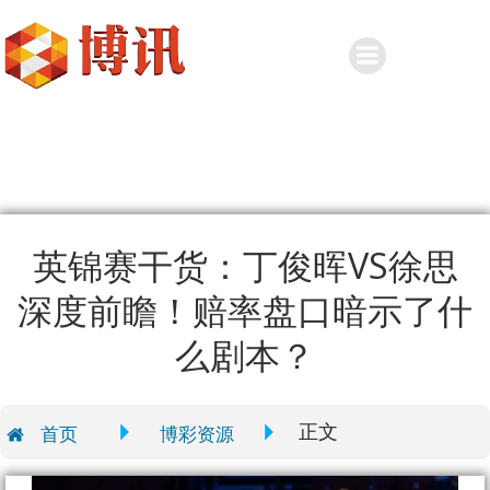
Skip
to
content
英锦赛干货：丁俊晖VS徐思
深度前瞻！赔率盘口暗示了什
么剧本？
正文
首页
博彩资源