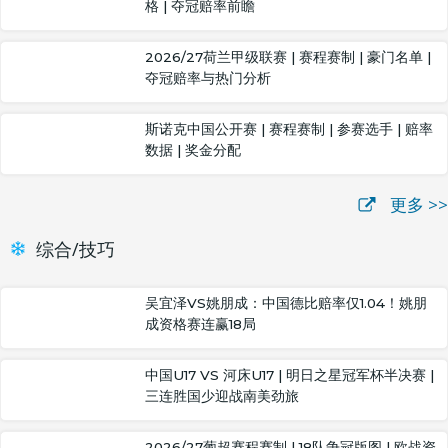
格 | 夺冠赔率前瞻
2026/27荷兰甲级联赛 | 赛程赛制 | 豪门名单 |
夺冠赔率与热门分析
斯诺克中国公开赛 | 赛程赛制 | 参赛选手 | 赔率
数据 | 奖金分配
更多 >>
综合/技巧
吴宜泽VS姚朋成：中国德比赔率仅1.04！姚朋
成资格赛连赢18局
中国U17 VS 河床U17 | 明日之星冠军杯半决赛 |
三连胜国少迎战南美劲旅
2026/27葡超赛程赛制 | 18队争冠版图 | 欧战资