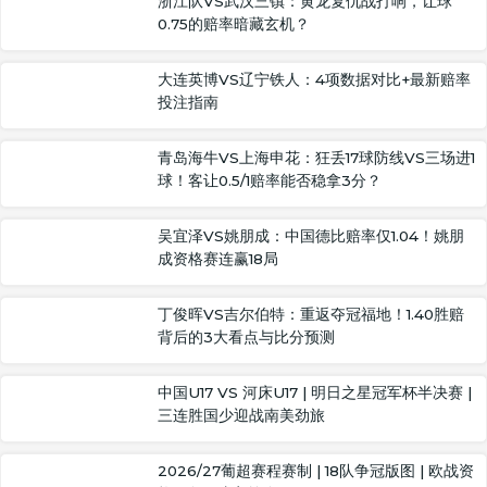
浙江队VS武汉三镇：黄龙复仇战打响，让球
0.75的赔率暗藏玄机？
大连英博VS辽宁铁人：4项数据对比+最新赔率
投注指南
青岛海牛VS上海申花：狂丢17球防线VS三场进1
球！客让0.5/1赔率能否稳拿3分？
吴宜泽VS姚朋成：中国德比赔率仅1.04！姚朋
成资格赛连赢18局
丁俊晖VS吉尔伯特：重返夺冠福地！1.40胜赔
背后的3大看点与比分预测
中国U17 VS 河床U17 | 明日之星冠军杯半决赛 |
三连胜国少迎战南美劲旅
2026/27葡超赛程赛制 | 18队争冠版图 | 欧战资