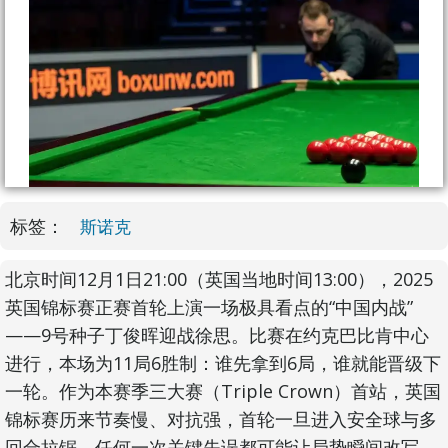
标签：
斯诺克
北京时间12月1日21:00（英国当地时间13:00），2025
英国锦标赛正赛首轮上演一场极具看点的“中国内战”
——9号种子丁俊晖迎战徐思。比赛在约克巴比肯中心
进行，本场为11局6胜制：谁先拿到6局，谁就能晋级下
一轮。作为本赛季三大赛（Triple Crown）首站，英国
锦标赛历来节奏慢、对抗强，首轮一旦进入安全球与多
回合拉锯，任何一次关键失误都可能让局势瞬间改写。