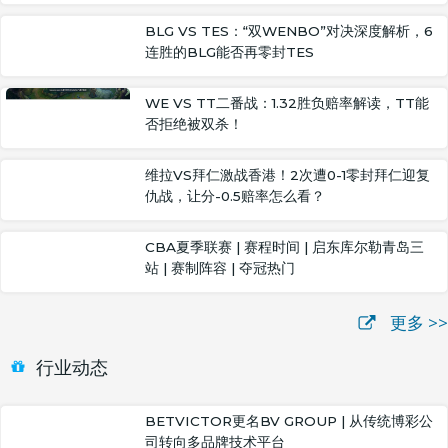
BLG VS TES：“双WENBO”对决深度解析，6
连胜的BLG能否再零封TES
WE VS TT二番战：1.32胜负赔率解读，TT能
否拒绝被双杀！
维拉VS拜仁激战香港！2次遭0-1零封拜仁迎复
仇战，让分-0.5赔率怎么看？
CBA夏季联赛 | 赛程时间 | 启东库尔勒青岛三
站 | 赛制阵容 | 夺冠热门
更多 >>
行业动态
BETVICTOR更名BV GROUP | 从传统博彩公
司转向多品牌技术平台