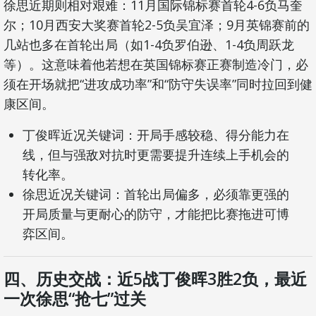
徐思近期则相对艰难：11月国际锦标赛首轮4-6负马奎
尔；10月西安大奖赛首轮2-5负吴宜泽；9月英锦赛前的
几站也多在首轮出局（如1-4负罗伯逊、1-4负周跃龙
等）。这意味着他若想在英国锦标赛正赛制造冷门，必
须在开场就把“进攻成功率”和“防守失误率”同时拉回到健
康区间。
丁俊晖近况关键词：开局手感较稳、得分能力在
线，但与强敌对抗时更需要提升连续上手机会的
转化率。
徐思近况关键词：首轮出局偏多，必须靠更强的
开局质量与更耐心的防守，才能把比赛拖进可博
弈区间。
四、历史交战：近5战丁俊晖3胜2负，最近
一次徐思“抢七”过关