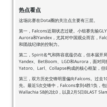
热点看点
这场比赛在Dota圈的关注点主要有三层。
第一，Falcons近期状态过硬。小组赛先输GL
Aurora和Yandex，尤其对中国观众而言，Fa
和团战纪律的控制力。
第二，Spirit名气和阵容底蕴仍在，但本届开局
Yandex、BetBoom、LGD和Aurora，
Yatoro、Larl、Collapse构成的核心框
第三，双方历史交锋明显偏向Falcons。过去10
先。最近5次交锋中，Falcons拿到4胜1负，包括5
Wallachia S8的2比0，以及2月5日BLAST Sla