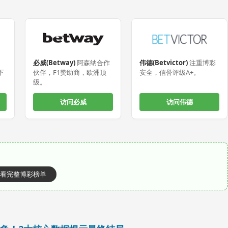
，
必威(Betway)
阿森纳合作
伟德(Betvictor)
注重博彩
下
伙伴，F1赞助商，欧洲顶
安全，信誉评级A+。
级。
访问必威
访问伟德
查看完整博彩榜单