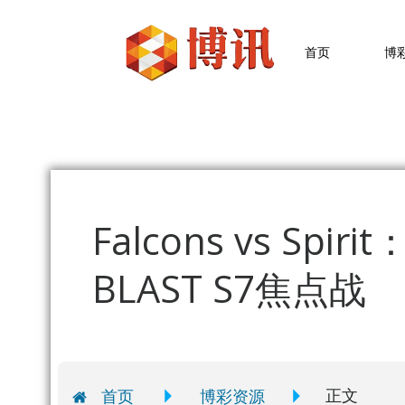
Skip
to
首页
博
content
Falcons vs Spi
BLAST S7焦点战
正文
首页
博彩资源