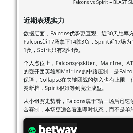
Falcons vs Spirit – B
近期表现实力
数据层面，Falcons优势更直观。近30天胜率方面
Falcons近17场拿下14胜3负，Spirit近1
1负，Spirit只有2胜4负。
个人点位上，Falcons的skiter、Malr1ne
的强开团英雄和Malr1ne的中路压制，是Falco
保障，Collapse在关键团战的切入也有上限
奏断档，Spirit很难等到完全成型。
从小组赛走势看，Falcons属于“输一场后迅速
合赛制，本场更适合看重即时状态，而不是单
A+