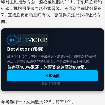
即时主胜指数方面，赵心童胜赔约1.11，丁俊晖胜赔约
6.50，机构明显倾向赵心童晋级。考虑到当前比分是9-
7，直接胜负市场空间有限，更值得关注局数和让局方
向。
A+
Betvictor (伟德)
成立于1946年，英国历史最悠久的老牌公司。拥有极佳的信誉
评级，注重隐私保护与资金安全，体育赔率体系十分优秀。
首存获100%返还，体育奖金达高达888元。
立即访问
查看详细评测 →
参考选择一：总局数大22.5，赔率1.91。