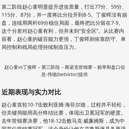
第二阶段赵心童明显提升进攻质量，打出77分、59分、
115分、87分，并一度将比分拉开到8-5。丁俊晖没有崩
盘，连续用两杆69分稳住局面，最终把比分留在7-9。
这个分差对赵心童有利，但并未到“安全区”。从比赛内
容看，赵心童的破百能力更强，丁俊晖则依靠防守、单
局控制和残局处理持续制造压力。
赵心童vs丁俊晖 – 第三阶段 – 斯诺克世锦赛 – 赔率和盘口信
息-伟德(betvictor)提供
近期表现与实力对比
赵心童首轮10-7击败利亚姆·海菲尔德，过程并不轻松，
但关键局能用高分终结比赛，体现出卫冕冠军的硬度。
去年世锦赛决赛，他18-12击败马克·威廉姆斯，成为中
国首位世锦赛冠军，这个身份让他在克鲁斯堡具备更强