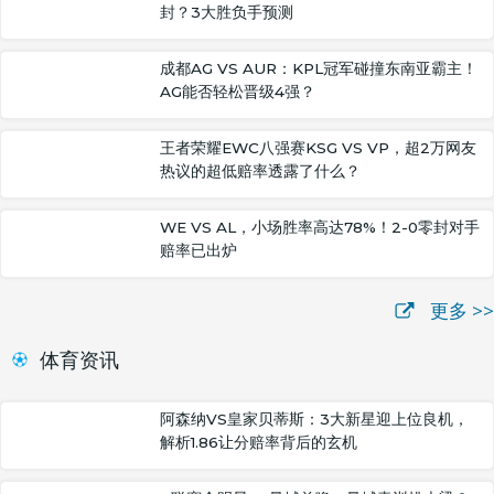
封？3大胜负手预测
成都AG VS AUR：KPL冠军碰撞东南亚霸主！
AG能否轻松晋级4强？
王者荣耀EWC八强赛KSG VS VP，超2万网友
热议的超低赔率透露了什么？
WE VS AL，小场胜率高达78%！2-0零封对手
赔率已出炉
更多 >>
体育资讯
阿森纳VS皇家贝蒂斯：3大新星迎上位良机，
解析1.86让分赔率背后的玄机