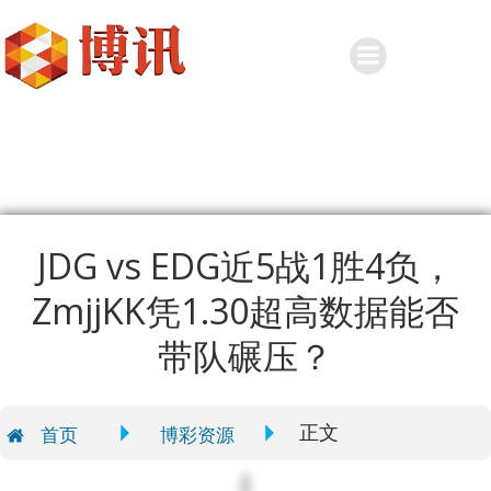
Skip
to
content
JDG vs EDG近5战1胜4负，
ZmjjKK凭1.30超高数据能否
带队碾压？
正文
首页
博彩资源