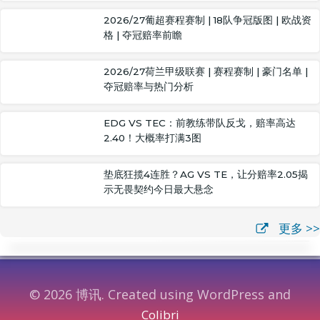
2026/27葡超赛程赛制 | 18队争冠版图 | 欧战资
格 | 夺冠赔率前瞻
2026/27荷兰甲级联赛 | 赛程赛制 | 豪门名单 |
夺冠赔率与热门分析
EDG VS TEC：前教练带队反戈，赔率高达
2.40！大概率打满3图
垫底狂揽4连胜？AG VS TE，让分赔率2.05揭
示无畏契约今日最大悬念
更多 >>
© 2026 博讯. Created using WordPress and
Colibri