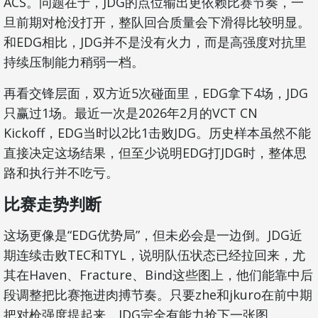
ACS。问题在于，JDG的点位输出更依赖比赛节奏，一
旦前期对枪没打开，整队回合质量会下滑得比较明显。
和EDG相比，JDG并不是没有火力，而是高强度对抗里
持续压制能力稍弱一档。
再看交锋层面，双方近5次碰面里，EDG拿下4场，JDG
只赢过1场。最近一次是2026年2月的VCT CN
Kickoff，EDG当时以2比1击败JDG。历史样本虽然不能
直接决定这场结果，但至少说明EDG打JDG时，整体思
路和执行并不吃亏。
比赛走势判断
这场更像是“EDG优势局”，但未必会是一边倒。JDG近
期连续击败TEC和TYL，说明队伍状态已经拉回来，尤
其在Haven、Fracture、Bind这些图上，他们能靠中后
段调整把比赛拖进肉搏节奏。只要zhe和jkuro在前中期
把对枪强度提起来，JDG完全有能力抢下一张图。