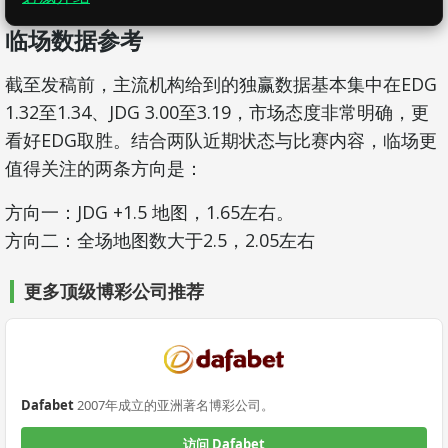
临场数据参考
截至发稿前，主流机构给到的独赢数据基本集中在EDG
1.32至1.34、JDG 3.00至3.19，市场态度非常明确，更
看好EDG取胜。结合两队近期状态与比赛内容，临场更
值得关注的两条方向是：
方向一：JDG +1.5 地图，1.65左右。
方向二：全场地图数大于2.5，2.05左右
更多顶级博彩公司推荐
Dafabet
2007年成立的亚洲著名博彩公司。
访问 Dafabet