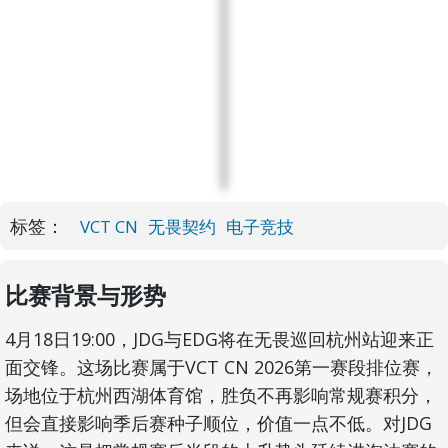
标签：
VCT CN
无畏契约
电子竞技
比赛背景与形势
4月18日19:00，JDG与EDG将在无畏巡回杭州站迎来正
面交锋。这场比赛属于VCT CN 2026第一赛段排位赛，
场地位于杭州西湖体育馆，胜负不再影响常规赛积分，
但会直接影响季后赛种子顺位，价值一点不低。对JDG