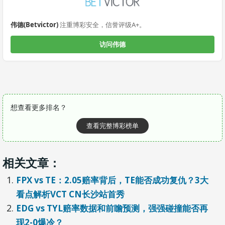
伟德(Betvictor)
注重博彩安全，信誉评级A+。
访问伟德
想查看更多排名？
查看完整博彩榜单
相关文章：
FPX vs TE：2.05赔率背后，TE能否成功复仇？3大
看点解析VCT CN长沙站首秀
EDG vs TYL赔率数据和前瞻预测，强强碰撞能否再
现2-0爆冷？