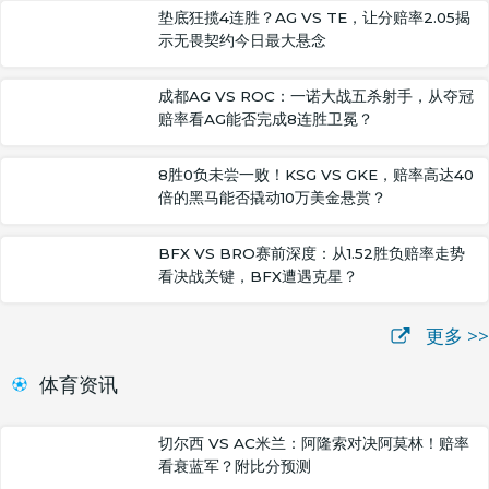
垫底狂揽4连胜？AG VS TE，让分赔率2.05揭
示无畏契约今日最大悬念
成都AG VS ROC：一诺大战五杀射手，从夺冠
赔率看AG能否完成8连胜卫冕？
8胜0负未尝一败！KSG VS GKE，赔率高达40
倍的黑马能否撬动10万美金悬赏？
BFX VS BRO赛前深度：从1.52胜负赔率走势
看决战关键，BFX遭遇克星？
更多 >>
体育资讯
切尔西 VS AC米兰：阿隆索对决阿莫林！赔率
看衰蓝军？附比分预测