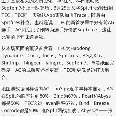
生了直接相关的人员变化。AG在3月24日把助教
Septem7提上一队登场，3月25日又将Spitfires转出到
TEC；TEC同一天确认Abo离队加盟Trace，随后由
Spitfires补位。也就是说，TEC的新首发里恰好有前AG
选手，AG则启用了刚转为选手身份的Septem7，这让
比赛的博弈味道更浓。
从本场页面的预设首发看，TEC为Haodong、
Dynamite、Coco、lucas、Spitfires，AG为K1ra、
Shr1mp、f4ngeer、iamgrq、Septem7。单看纸面完
整度，AG的成熟度还是更高，TEC则更像是边打边磨
合。
地图池数据同样偏向AG。bo3.gg近半年样本显示，AG
在Split的胜率达到80%，Bind为67%，Pearl和Abyss
都是50%；TEC这边Haven胜率67%，Bind、Breeze、
Corrode都是50%，但Split两战全败，Abyss唯一一张