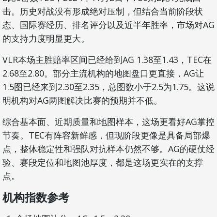
击。历史对战没有形成绝对压制，但结合当前阶段状
态、国际赛经历、排名评分以及近半年胜率，市场对AG
的支持力度明显更大。
VLR本场主胜赔率区间已经给到AG 1.38至1.43，TEC在
2.68至2.80。部分主流机构的地图盘口更直接，AG让
1.5图已经来到2.30至2.35，总图数小于2.5为1.75。这说
明机构对AG两图解决比赛的预期并不低。
综合基本面、近期质量和地图样本，这场更看好AG掌控
节奏。TEC有阵容新鲜感，但现阶段更像是具备局部爆
点，整体稳定性和强队对抗样本仍然不够。AG的硬仗经
验、赛段定位和地图池厚度，都是这场更实在的支撑
点。
机构指数参考