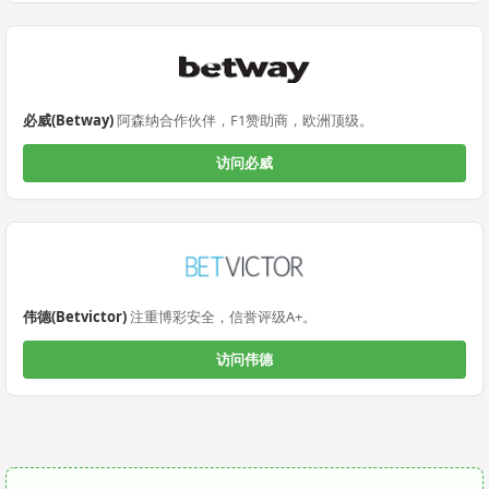
必威(Betway)
阿森纳合作伙伴，F1赞助商，欧洲顶级。
访问必威
伟德(Betvictor)
注重博彩安全，信誉评级A+。
访问伟德