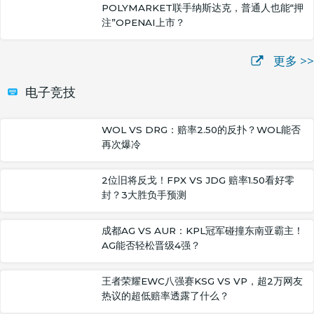
POLYMARKET联手纳斯达克，普通人也能“押
注”OPENAI上市？
更多 >>
电子竞技
WOL VS DRG：赔率2.50的反扑？WOL能否
再次爆冷
2位旧将反戈！FPX VS JDG 赔率1.50看好零
封？3大胜负手预测
成都AG VS AUR：KPL冠军碰撞东南亚霸主！
AG能否轻松晋级4强？
王者荣耀EWC八强赛KSG VS VP，超2万网友
热议的超低赔率透露了什么？