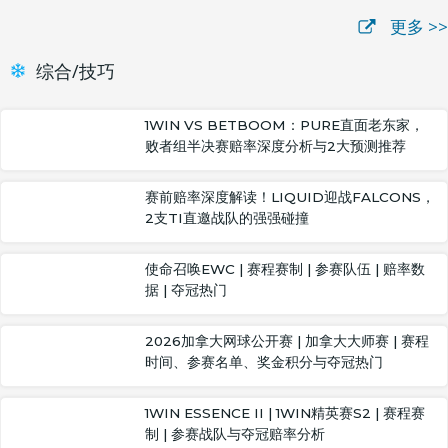
更多 >>
综合/技巧
1WIN VS BETBOOM：PURE直面老东家，
败者组半决赛赔率深度分析与2大预测推荐
赛前赔率深度解读！LIQUID迎战FALCONS，
2支TI直邀战队的强强碰撞
使命召唤EWC | 赛程赛制 | 参赛队伍 | 赔率数
据 | 夺冠热门
2026加拿大网球公开赛 | 加拿大大师赛 | 赛程
时间、参赛名单、奖金积分与夺冠热门
1WIN ESSENCE II | 1WIN精英赛S2 | 赛程赛
制 | 参赛战队与夺冠赔率分析