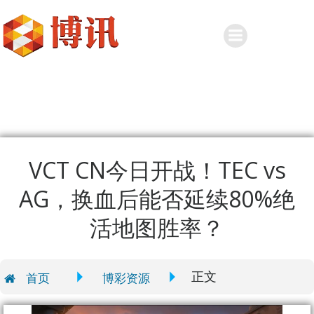
Skip
to
content
VCT CN今日开战！TEC vs
AG，换血后能否延续80%绝
活地图胜率？
正文
首页
博彩资源