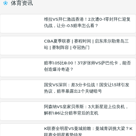
体育资讯
维拉VS拜仁激战香港！2次遭0-1零封拜仁迎复
仇战，让分-0.5赔率怎么看？
CBA夏季联赛 | 赛程时间 | 启东库尔勒青岛三
站 | 赛制阵容 | 夺冠热门
赔率1.05比8.00！37岁张帅VS萨巴伦卡，能否
创造爆冷奇迹？
国安VS深圳：差3分卡位战！国安让1.5球引发
热议，赔率暴露出2个关键暗号
阿森纳VS皇家贝蒂斯：3大新星迎上位良机，
解析1.86让分赔率背后的玄机
K联赛全明星VS曼城前瞻：曼城青训挑大梁？K
联赛全明星蓄势待发