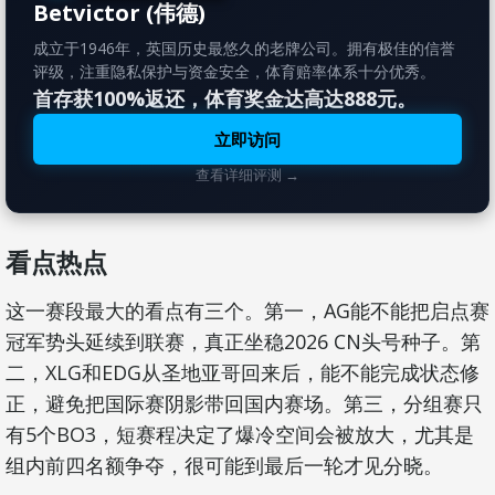
Betvictor (伟德)
成立于1946年，英国历史最悠久的老牌公司。拥有极佳的信誉
评级，注重隐私保护与资金安全，体育赔率体系十分优秀。
首存获100%返还，体育奖金达高达888元。
立即访问
查看详细评测 →
看点热点
这一赛段最大的看点有三个。第一，AG能不能把启点赛
冠军势头延续到联赛，真正坐稳2026 CN头号种子。第
二，XLG和EDG从圣地亚哥回来后，能不能完成状态修
正，避免把国际赛阴影带回国内赛场。第三，分组赛只
有5个BO3，短赛程决定了爆冷空间会被放大，尤其是
组内前四名额争夺，很可能到最后一轮才见分晓。