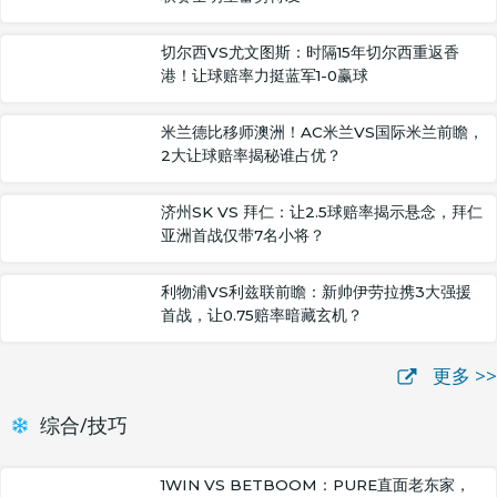
切尔西VS尤文图斯：时隔15年切尔西重返香
港！让球赔率力挺蓝军1-0赢球
米兰德比移师澳洲！AC米兰VS国际米兰前瞻，
2大让球赔率揭秘谁占优？
济州SK VS 拜仁：让2.5球赔率揭示悬念，拜仁
亚洲首战仅带7名小将？
利物浦VS利兹联前瞻：新帅伊劳拉携3大强援
首战，让0.75赔率暗藏玄机？
更多 >>
综合/技巧
1WIN VS BETBOOM：PURE直面老东家，