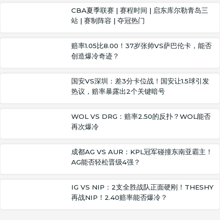
CBA夏季联赛 | 赛程时间 | 启东库尔勒青岛三
站 | 赛制阵容 | 夺冠热门
赔率1.05比8.00！37岁张帅VS萨巴伦卡，能否
创造爆冷奇迹？
国安VS深圳：差3分卡位战！国安让1.5球引发
热议，赔率暴露出2个关键暗号
WOL VS DRG：赔率2.50的反扑？WOL能否
再次爆冷
成都AG VS AUR：KPL冠军碰撞东南亚霸主！
AG能否轻松晋级4强？
IG VS NIP：2支全胜战队正面硬刚！THESHY
再战NIP！2.40赔率能否爆冷？