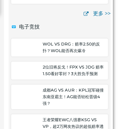
更多 >>
电子竞技
WOL VS DRG：赔率2.50的反
扑？WOL能否再次爆冷
2位旧将反戈！FPX VS JDG 赔率
1.50看好零封？3大胜负手预测
成都AG VS AUR：KPL冠军碰撞
东南亚霸主！AG能否轻松晋级4
强？
王者荣耀EWC八强赛KSG VS
VP，超2万网友热议的超低赔率透