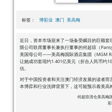
标签：
博彩业
澳门
美高梅
近日，资本市场迎来了一场备受瞩目的巨额套
限公司联席董事长兼执行董事的何超琼（Pansy 
美国母公司——美高梅国际酒店集团（MGM Reso
让她成功套现约1.401亿美元（折合人民币约
估。
对于中国投资者和关注澳门经济发展的读者而
本博弈和行业洗牌背景下，这可能预示着美高
何超琼清仓美高梅国
彩