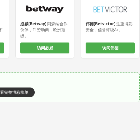
，
必威(Betway)
阿森纳合作
伟德(Betvictor)
注重博彩
下
伙伴，F1赞助商，欧洲顶
安全，信誉评级A+。
级。
访问必威
访问伟德
查看完整博彩榜单