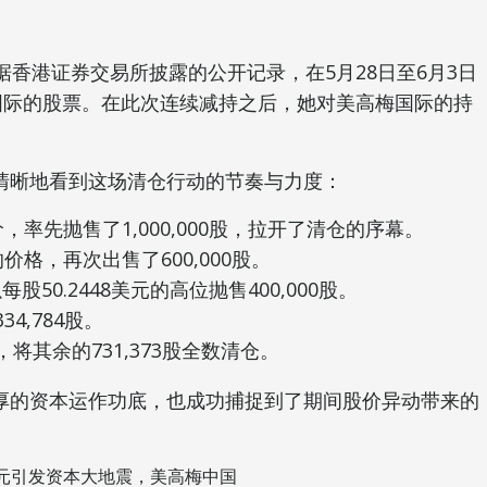
据香港证券交易所披露的公开记录，在5月28日至6月3日
国际的股票。在此次连续减持之后，她对美高梅国际的持
清晰地看到这场清仓行动的节奏与力度：
价，率先抛售了1,000,000股，拉开了清仓的序幕。
的价格，再次出售了600,000股。
0.2448美元的高位抛售400,000股。
4,784股。
，将其余的731,373股全数清仓。
厚的资本运作功底，也成功捕捉到了期间股价异动带来的
美元引发资本大地震，美高梅中国