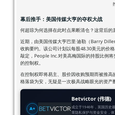
幕后推手：美国传媒大亨的夺权大战
何超琼为何选择在此时点果断清仓？这背后的
近期，由美国传媒大亨巴里·迪勒（Barry Dill
收购要约。该公司计划以每股48.30美元的价
敲定，People Inc.对美高梅国际的持股
的控制权。
在控制权即将易主、股价因收购预期而被推高
格落袋为安，无疑是一次极具战略眼光的资产
Betvictor (伟德)
成立于1946年，英国历
A+
重隐私保护与资金安全，体