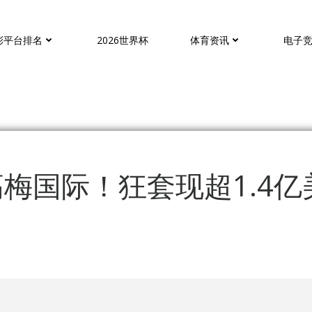
彩平台排名
2026世界杯
体育资讯
电子
梅国际！狂套现超1.4