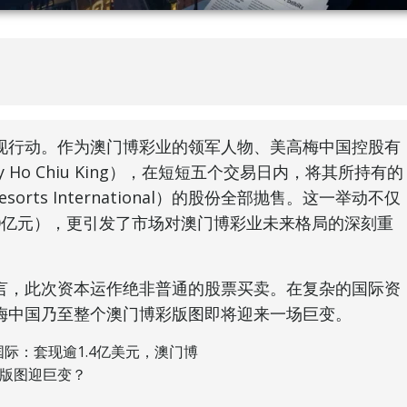
现行动。作为澳门博彩业的领军人物、美高梅中国控股有
Ho Chiu King），在短短五个交易日内，将其所持有的
rts International）的股份全部抛售。这一举动不仅
10亿元），更引发了市场对澳门博彩业未来格局的深刻重
言，此次资本运作绝非普通的股票买卖。在复杂的国际资
梅中国乃至整个澳门博彩版图即将迎来一场巨变。
际：套现逾1.4亿美元，澳门博
版图迎巨变？