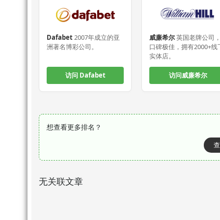
Dafabet
2007年成立的亚
威廉希尔
英国老牌公司
洲著名博彩公司。
口碑极佳，拥有2000+线
实体店。
访问 Dafabet
访问威廉希尔
想查看更多排名？
无关联文章