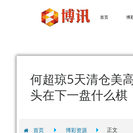
Skip
to
首页
博
content
何超琼5天清仓美高
头在下一盘什么棋
正文
首页
博彩资源