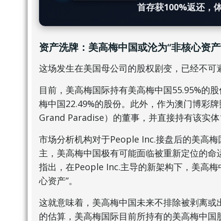
首存获100%返还，
资产洗牌：美高梅中国或沦为“非核心资产
这场发生在美国母公司的股权剧变，已经不可
目前，美高梅国际持有美高梅中国55.95%
梅中国22.49%的股份。此外，作为澳门博
Grand Paradise）的董事，并直接持有该实
市场分析机构对于People Inc.接盘后的
主，美高梅中国极有可能面临被重新定位的命运。Seap
指出，在People Inc.主导的新架构下，
心资产”。
这就意味着，美高梅中国未来不排除被剥离或出售的可
的估算，美高梅国际目前所持有的美高梅中国