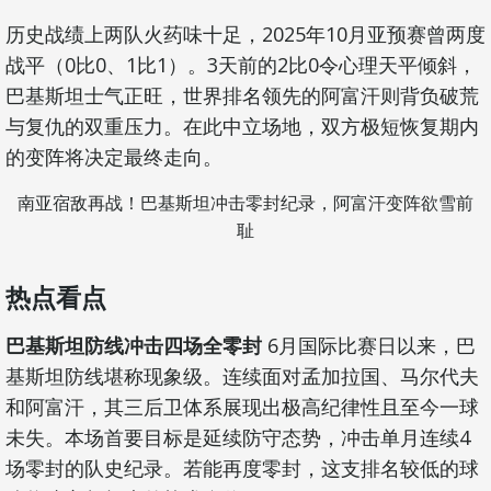
历史战绩上两队火药味十足，2025年10月亚预赛曾两度
战平（0比0、1比1）。3天前的2比0令心理天平倾斜，
巴基斯坦士气正旺，世界排名领先的阿富汗则背负破荒
与复仇的双重压力。在此中立场地，双方极短恢复期内
的变阵将决定最终走向。
南亚宿敌再战！巴基斯坦冲击零封纪录，阿富汗变阵欲雪前
耻
热点看点
巴基斯坦防线冲击四场全零封
6月国际比赛日以来，巴
基斯坦防线堪称现象级。连续面对孟加拉国、马尔代夫
和阿富汗，其三后卫体系展现出极高纪律性且至今一球
未失。本场首要目标是延续防守态势，冲击单月连续4
场零封的队史纪录。若能再度零封，这支排名较低的球