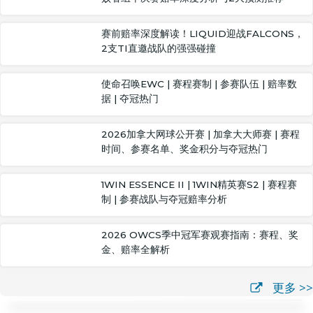
赛前赔率深度解读！LIQUID迎战FALCONS，
2支TI直邀战队的强强碰撞
使命召唤EWC | 赛程赛制 | 参赛队伍 | 赔率数
据 | 夺冠热门
2026加拿大网球公开赛 | 加拿大大师赛 | 赛程
时间、参赛名单、奖金积分与夺冠热门
1WIN ESSENCE II | 1WIN精英赛S2 | 赛程赛
制 | 参赛战队与夺冠赔率分析
2026 OWCS季中冠军赛观赛指南：赛程、奖
金、赔率全解析
更多 >>