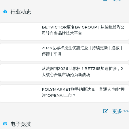
行业动态
BETVICTOR更名BV GROUP | 从传统博彩公
司转向多品牌技术平台
2026世界杯投注优惠汇总 | 持续更新 | 必威 |
伟德 | 平博
从法网到2026世界杯！BET365加速扩张，2
大核心合规市场沦为新战场
POLYMARKET联手纳斯达克，普通人也能“押
注”OPENAI上市？
更多 >>
电子竞技