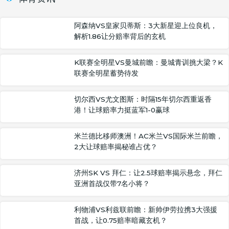
阿森纳VS皇家贝蒂斯：3大新星迎上位良机，
解析1.86让分赔率背后的玄机
K联赛全明星VS曼城前瞻：曼城青训挑大梁？K
联赛全明星蓄势待发
切尔西VS尤文图斯：时隔15年切尔西重返香
港！让球赔率力挺蓝军1-0赢球
米兰德比移师澳洲！AC米兰VS国际米兰前瞻，
2大让球赔率揭秘谁占优？
济州SK VS 拜仁：让2.5球赔率揭示悬念，拜仁
亚洲首战仅带7名小将？
利物浦VS利兹联前瞻：新帅伊劳拉携3大强援
首战，让0.75赔率暗藏玄机？