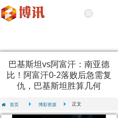
Skip
to
content
巴基斯坦vs阿富汗：南亚德
比！阿富汗0-2落败后急需复
仇，巴基斯坦胜算几何
正文
首页
博彩资源