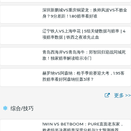
深圳新鹏城VS重庆铜梁龙：换帅风波VS不败金
身？9分差距！1.80赔率看好谁
辽宁铁人VS上海申花 | 5组关键数据与赔率 | 4
项赔率数据 | 铁西之夜谁先止血
青岛西海岸VS青岛海牛：郑智回归迎战同城死
敌！独家赔率解读暗示冷门
赫罗纳VS阿森纳：枪手季前赛迎大考，1.95客
胜赔率看好阿森纳狂轰3球？
更多 >>
综合/技巧
1WIN VS BETBOOM：PURE直面老东家，
败者组半决赛赔率深度分析与2大预测推荐