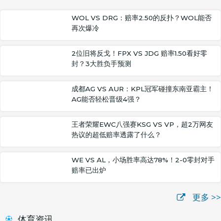
WOL VS DRG：赔率2.50的反扑？WOL能否
再次爆冷
2位旧将反戈！FPX VS JDG 赔率1.50看好零
封？3大胜负手预测
成都AG VS AUR：KPL冠军碰撞东南亚霸主！
AG能否轻松晋级4强？
王者荣耀EWC八强赛KSG VS VP，超2万网友
热议的超低赔率透露了什么？
WE VS AL，小场胜率高达78%！2-0零封对手
赔率已出炉
更多 >>
体育资讯