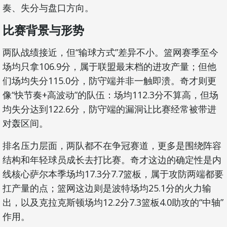
奏、失分与盘口方向。
比赛背景与形势
两队战绩接近，但“输球方式”差异不小。篮网赛季至今
场均只拿106.9分，属于联盟最末档的进攻产量；但他
们场均失分115.0分，防守端并非一触即溃。奇才则更
像“快节奏+高波动”的队伍：场均112.3分不算高，但场
均失分达到122.6分，防守端的漏洞让比赛经常被带进
对轰区间。
排名压力层面，两队都不在争冠赛道，更多是围绕阵容
结构和年轻球员成长去打比赛。奇才这边的确定性是内
线核心萨尔本季场均17.3分7.7篮板，属于攻防两端都要
扛产量的点；篮网这边则是波特场均25.1分的火力输
出，以及克拉克斯顿场均12.2分7.3篮板4.0助攻的“中轴”
作用。