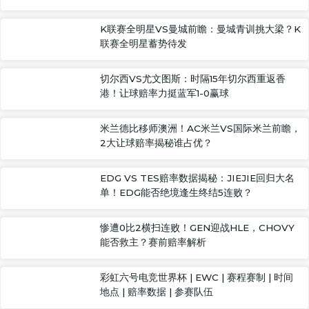
K联赛全明星VS曼城前瞻：曼城青训挑大梁？K
联赛全明星蓄势待发
切尔西VS尤文图斯：时隔15年切尔西重返香
港！让球赔率力挺蓝军1-0赢球
米兰德比移师澳洲！AC米兰VS国际米兰前瞻，
2大让球赔率揭秘谁占优？
EDG VS TES赔率数据揭秘：JIEJIE回归大名
单！EDG能否绝境逢生终结5连败？
惨遭0比2横扫连败！GEN迎战HLE，CHOVY
能否救主？赛前赔率解析
彩虹六号电竞世界杯 | EWC | 赛程赛制 | 时间
地点 | 赔率数据 | 参赛队伍