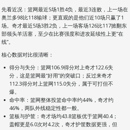
先看近况：篮网最近5场1胜4负，最近3连败，上一场在
奥兰多98比118输球；更直观的是他们近10场只赢了1
场。奇才最近5场3胜2负，上一场客场126比117掀翻东
部领头羊活塞，至少在比赛强度和进攻延续性上更“在
线”。
核心数据对比很清晰：
得分与失分：篮网106.9得分对上奇才122.6失
分，这是篮网最“好用”的突破口；反过来奇才
112.3得分对上篮网115.0失分，属于可打但不
爆。
命中率：篮网整体投篮命中率约44%，奇才约
46%，两队外线稳定性都一般。
篮板与护筐：奇才场均43.8篮板优于篮网40.4；
盖帽更是6.0次对4.2次，奇才护筐数据更强，但