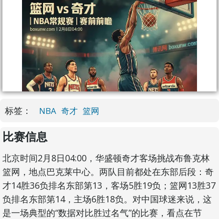
标签：
NBA
奇才
篮网
比赛信息
北京时间2月8日04:00，华盛顿奇才客场挑战布鲁克林
篮网，地点巴克莱中心。两队目前都处在东部后段：奇
才14胜36负排名东部第13，客场5胜19负；篮网13胜37
负排名东部第14，主场6胜18负。对中国球迷来说，这
是一场典型的“数据对比胜过名气”的比赛，看点在节