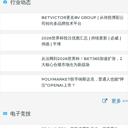
行业动态
BETVICTOR更名BV GROUP | 从传统博彩公
司转向多品牌技术平台
2026世界杯投注优惠汇总 | 持续更新 | 必威 |
伟德 | 平博
从法网到2026世界杯！BET365加速扩张，2
大核心合规市场沦为新战场
POLYMARKET联手纳斯达克，普通人也能“押
注”OPENAI上市？
更多 >>
电子竞技