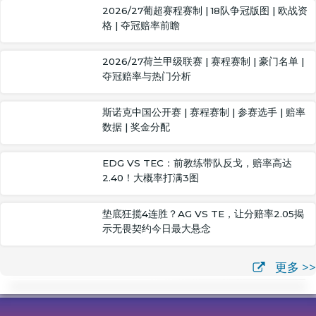
2026/27葡超赛程赛制 | 18队争冠版图 | 欧战资
格 | 夺冠赔率前瞻
2026/27荷兰甲级联赛 | 赛程赛制 | 豪门名单 |
夺冠赔率与热门分析
斯诺克中国公开赛 | 赛程赛制 | 参赛选手 | 赔率
数据 | 奖金分配
EDG VS TEC：前教练带队反戈，赔率高达
2.40！大概率打满3图
垫底狂揽4连胜？AG VS TE，让分赔率2.05揭
示无畏契约今日最大悬念
更多 >>