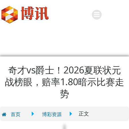
Skip
to
content
奇才vs爵士！2026夏联状元
战榜眼，赔率1.80暗示比赛走
势
正文
首页
博彩资源