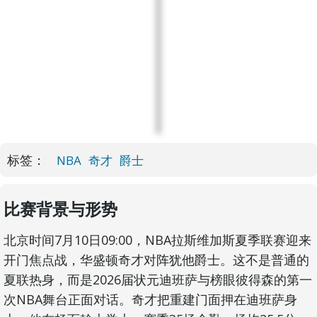
标签：
NBA
奇才
爵士
比赛背景与形势
北京时间7月10日09:00，NBA拉斯维加斯夏季联赛迎来
开门焦点战，华盛顿奇才对阵犹他爵士。这不是普通的
夏联热身，而是2026届状元迪班萨与榜眼彼得森的第一
次NBA舞台正面对话。奇才把重建门面押在迪班萨身