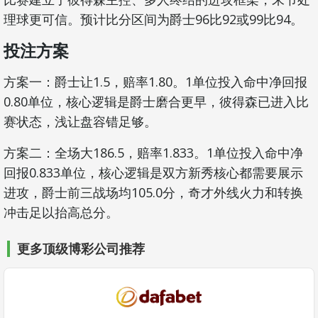
理球更可信。预计比分区间为爵士96比92或99比94。
投注方案
方案一：爵士让1.5，赔率1.80。1单位投入命中净回报
0.80单位，核心逻辑是爵士磨合更早，彼得森已进入比
赛状态，浅让盘容错足够。
方案二：全场大186.5，赔率1.833。1单位投入命中净
回报0.833单位，核心逻辑是双方新秀核心都需要展示
进攻，爵士前三战场均105.0分，奇才外线火力和转换
冲击足以抬高总分。
更多顶级博彩公司推荐