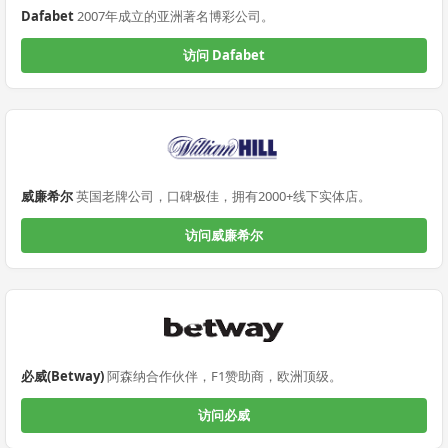
Dafabet
2007年成立的亚洲著名博彩公司。
访问 Dafabet
威廉希尔
英国老牌公司，口碑极佳，拥有2000+线下实体店。
访问威廉希尔
必威(Betway)
阿森纳合作伙伴，F1赞助商，欧洲顶级。
访问必威