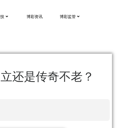
竞技
博彩资讯
博彩监管
王当立还是传奇不老？