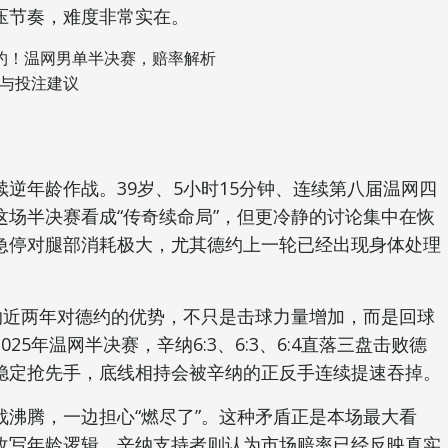
压节奏，难度非常实在。
德约！温网男单半决赛，赔率解析
与投注建议
逆年龄作战。39岁、5小时15分钟、连续第八届温网四
场半决赛看成“传奇续命局”，但更冷静的讨论集中在恢
急停对腿部消耗极大，尤其德约上一轮已经出现身体处理
纳近两年对德约的优势，不只是击球力量增加，而是回球
5年温网半决赛，辛纳6:3、6:3、6:4直落三盘击败德
稳定抢先手，底线相持会被辛纳的正反手连续提速吞掉。
沸腾，一边担心“燃尽了”。这种矛盾正是本场最大看
改写年龄逻辑，辛纳支持者则认为市场赔率已经反映真实