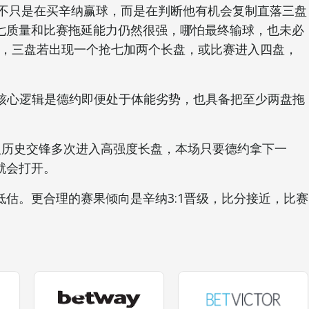
场并不只是在买辛纳赢球，而是在判断他有机会复制直落三盘
七质量和比赛拖延能力仍然很强，哪怕最终输球，也未必
关键，三盘若出现一个抢七加两个长盘，或比赛进入四盘，
75。核心逻辑是德约即便处于体能劣势，也具备把至少两盘拖
。两人历史交锋多次进入高强度长盘，本场只要德约拿下一
就会打开。
估。更合理的赛果倾向是辛纳3:1晋级，比分接近，比赛