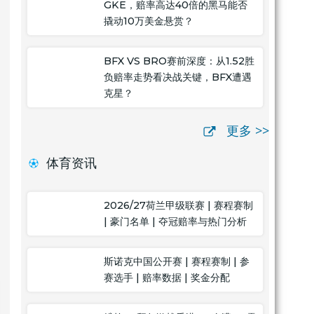
GKE，赔率高达40倍的黑马能否
撬动10万美金悬赏？
BFX VS BRO赛前深度：从1.52胜
负赔率走势看决战关键，BFX遭遇
克星？
更多 >>
体育资讯
2026/27荷兰甲级联赛 | 赛程赛制
| 豪门名单 | 夺冠赔率与热门分析
斯诺克中国公开赛 | 赛程赛制 | 参
赛选手 | 赔率数据 | 奖金分配