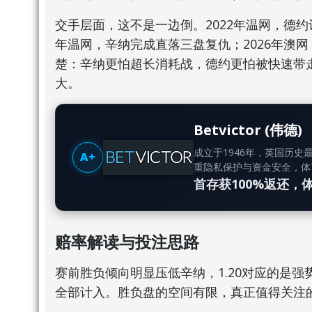
交手层面，这不是一边倒。2022年温网，德约
年温网，辛纳完成直落三盘复仇；2026年澳
楚：辛纳更怕超长消耗战，德约更怕被快速带
大。
Betvictor (伟德)
成立于1946年，英国历
A+
重隐私保护与资金安全，体
首存获100%返还，
赔率解读与投注思路
赛前胜负倾向明显压低辛纳，1.20对应的是强
全部计入。胜负盘的空间有限，真正值得关注