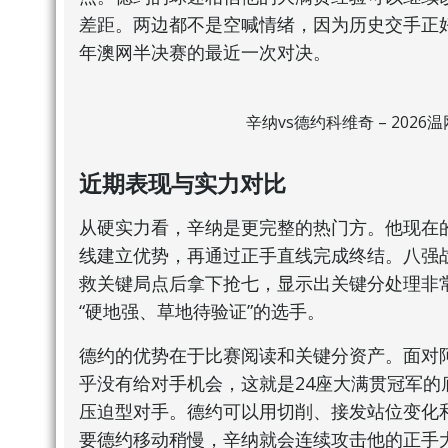
差距。两边都不是空喊情绪，因为历史交手正
年澳网半决赛的最近一次对决。
辛纳vs德约科维奇 – 2026温
近期表现与实力对比
从硬实力看，辛纳是更完整的热门方。他现在
线建立优势，再通过正手直线完成终结。八强
救关键局点后拿下抢七，显示出关键分处理非常
“硬地强、草地待验证”的选手。
德约的优势在于比赛阅读和关键分资产。面对
乎没有给对手机会，这就是24座大满贯冠军
压迫型对手。德约可以用切削、接发站位变化
要德约移动稍慢，辛纳就会连续攻击他的正手