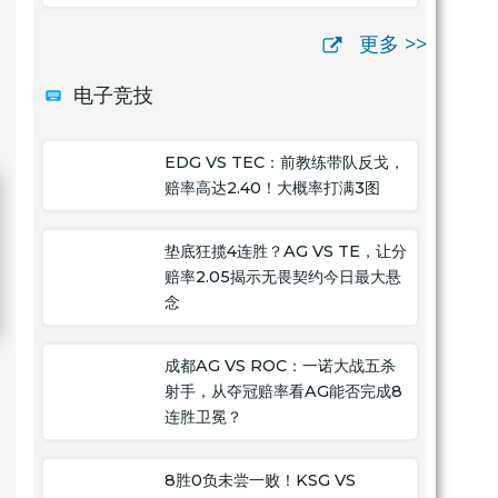
更多 >>
电子竞技
EDG VS TEC：前教练带队反戈，
赔率高达2.40！大概率打满3图
垫底狂揽4连胜？AG VS TE，让分
赔率2.05揭示无畏契约今日最大悬
念
成都AG VS ROC：一诺大战五杀
射手，从夺冠赔率看AG能否完成8
连胜卫冕？
8胜0负未尝一败！KSG VS