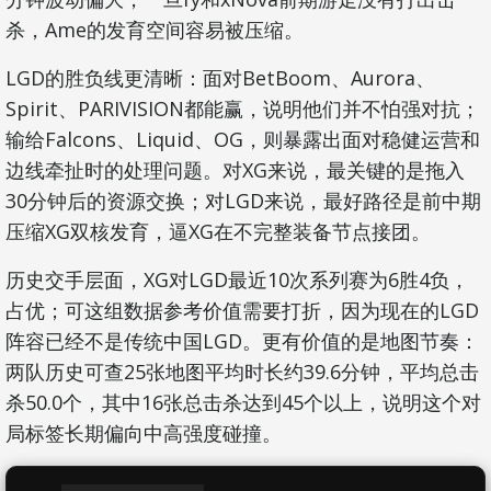
杀，Ame的发育空间容易被压缩。
LGD的胜负线更清晰：面对BetBoom、Aurora、
Spirit、PARIVISION都能赢，说明他们并不怕强对抗；
输给Falcons、Liquid、OG，则暴露出面对稳健运营和
边线牵扯时的处理问题。对XG来说，最关键的是拖入
30分钟后的资源交换；对LGD来说，最好路径是前中期
压缩XG双核发育，逼XG在不完整装备节点接团。
历史交手层面，XG对LGD最近10次系列赛为6胜4负，
占优；可这组数据参考价值需要打折，因为现在的LGD
阵容已经不是传统中国LGD。更有价值的是地图节奏：
两队历史可查25张地图平均时长约39.6分钟，平均总击
杀50.0个，其中16张总击杀达到45个以上，说明这个对
局标签长期偏向中高强度碰撞。