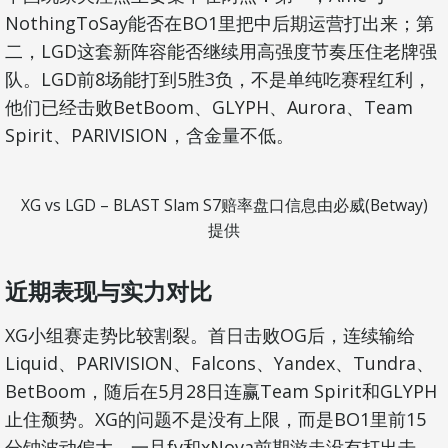
NothingToSay能否在BO1里把中后期运营打出来；第
二，LGD这套新阵容能否继续用高强度节奏压住老牌强
队。LGD前8场能打到5胜3负，不是单纯吃赛程红利，
他们已经击败BetBoom、GLYPH、Aurora、Team
Spirit、PARIVISION，含金量不低。
XG vs LGD – BLAST Slam S7赔率盘口信息由必威(Betway)
提供
近期表现与实力对比
XG小组赛走势比较割裂。首日击败OG后，连续输给
Liquid、PARIVISION、Falcons、Yandex、Tundra、
BetBoom，随后在5月28日连赢Team Spirit和GLYPH
止住颓势。XG的问题不是没有上限，而是BO1里前15
分钟波动偏大，一旦fy和xNova前期游走没有打出击