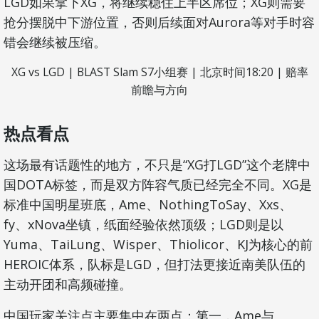
LGD如果拿下XG，将继续稳住上半区席位；XG则需要
抢分摆脱中下游位置，否则后续面对Aurora等对手时容
错会继续被压缩。
XG vs LGD | BLAST Slam S7小组赛 | 北京时间18:20 | 赔率
前瞻与方向
热点看点
这场最有话题性的地方，不只是“XG打LGD”这个老牌中
国DOTA标签，而是双方阵容气质已经完全不同。XG是
标准中国明星班底，Ame、NothingToSay、Xxs、
fy、xNova坐镇，纸面经验依然顶级；LGD则是以
Yuma、TaiLung、Wisper、Thiolicor、KJ为核心的前
HEROIC体系，队标是LGD，但打法更接近南美队伍的
主动开团和高频碰撞。
中国玩家关注点主要集中在两点：第一，Ame与