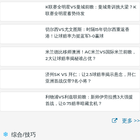
K联赛全明星VS曼城前瞻：曼城青训挑大梁？K
联赛全明星蓄势待发
切尔西VS尤文图斯：时隔15年切尔西重返香
港！让球赔率力挺蓝军1-0赢球
米兰德比移师澳洲！AC米兰VS国际米兰前瞻，
2大让球赔率揭秘谁占优？
济州SK VS 拜仁：让2.5球赔率揭示悬念，拜仁
亚洲首战仅带7名小将？
利物浦VS利兹联前瞻：新帅伊劳拉携3大强援
首战，让0.75赔率暗藏玄机？
更多 >>
综合/技巧