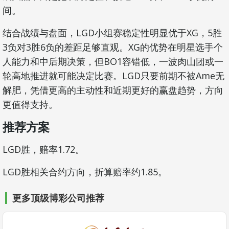
间。
结合战绩与盘面，LGD小组赛稳定性明显优于XG，5胜
3负对3胜6负的差距足够直观。XG的优势在明星选手个
人能力和中后期决策，但BO1容错低，一波肉山团或一
轮高地推进就可能决定比赛。LGD只要前期不被Ame无
解肥，凭借更高的主动性和近期更好的赢盘趋势，方向
更值得支持。
推荐方案
LGD胜，赔率1.72。
LGD胜相关合约方向，折算赔率约1.85。
更多顶级博彩公司推荐