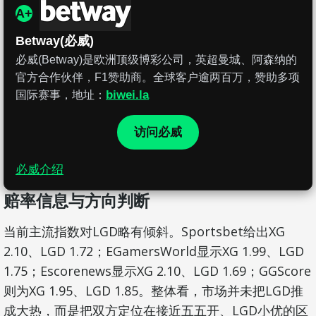
A+
Betway(必威)
必威(Betway)是欧洲顶级博彩公司，英超曼城、阿森纳的
官方合作伙伴，F1赞助商。全球客户逾两百万，赞助多项
biwei.la
国际赛事，地址：
访问必威
必威介绍
赔率信息与方向判断
当前主流指数对LGD略有倾斜。Sportsbet给出XG
2.10、LGD 1.72；EGamersWorld显示XG 1.99、LGD
1.75；Escorenews显示XG 2.10、LGD 1.69；GGScore
则为XG 1.95、LGD 1.85。整体看，市场并未把LGD推
成大热，而是把双方定位在接近五五开、LGD小优的区