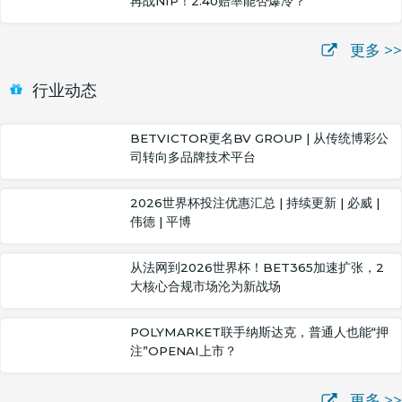
再战NIP！2.40赔率能否爆冷？
更多 >>
行业动态
BETVICTOR更名BV GROUP | 从传统博彩公
司转向多品牌技术平台
2026世界杯投注优惠汇总 | 持续更新 | 必威 |
伟德 | 平博
从法网到2026世界杯！BET365加速扩张，2
大核心合规市场沦为新战场
POLYMARKET联手纳斯达克，普通人也能“押
注”OPENAI上市？
更多 >>