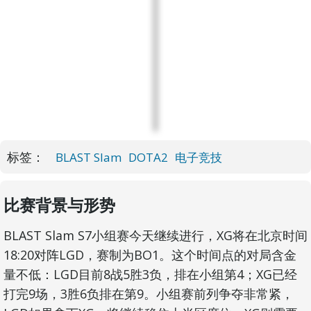
标签：
BLAST Slam
DOTA2
电子竞技
比赛背景与形势
BLAST Slam S7小组赛今天继续进行，XG将在北京时间
18:20对阵LGD，赛制为BO1。这个时间点的对局含金
量不低：LGD目前8战5胜3负，排在小组第4；XG已经
打完9场，3胜6负排在第9。小组赛前列争夺非常紧，