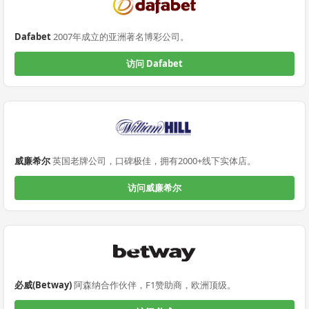
Dafabet
2007年成立的亚洲著名博彩公司。
访问 Dafabet
威廉希尔
英国老牌公司，口碑极佳，拥有2000+线下实体店。
访问威廉希尔
必威(Betway)
阿森纳合作伙伴，F1赞助商，欧洲顶级。