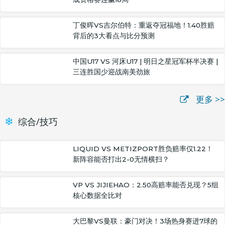
丁俊晖VS吉尔伯特：重返夺冠福地！1.40胜赔
背后的3大看点与比分预测
中国U17 VS 河床U17 | 明日之星冠军杯半决赛 |
三连胜国少迎战南美劲旅
更多 >>
综合/技巧
LIQUID VS METIZPORT胜负赔率仅1.22！
新阵容能否打出2-0无情横扫？
VP VS JIJIEHAO：2.50高赔率能否兑现？5组
核心数据全比对
大巴黎VS曼联：豪门对决！3场热身赛进7球的