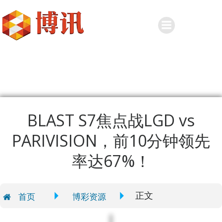
Skip
to
content
BLAST S7焦点战LGD vs
PARIVISION，前10分钟领先
率达67%！
正文
首页
博彩资源