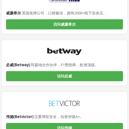
威廉希尔
英国老牌公司，口碑极佳，拥有2000+线下实体店。
访问威廉希尔
必威(Betway)
阿森纳合作伙伴，F1赞助商，欧洲顶级。
访问必威
伟德(Betvictor)
注重博彩安全，信誉评级A+。
访问伟德