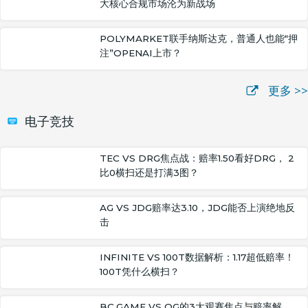
大核心合规市场沦为新战场
POLYMARKET联手纳斯达克，普通人也能“押
注”OPENAI上市？
更多 >>
电子竞技
TEC VS DRG焦点战：赔率1.50看好DRG， 2
比0横扫还是打满3图？
AG VS JDG赔率达3.10，JDG能否上演绝地反
击
INFINITE VS 100T数据解析：1.17超低赔率！
100T凭什么横扫？
BC.GAME VS OG的3大观赛焦点与赔率解