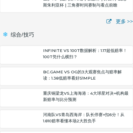
斯朱利亚杯 | 三角赛时间赛制与看点前瞻
更多 >>
综合/技巧
INFINITE VS 100T数据解析：1.17超低赔率！
100T凭什么横扫？
BC.GAME VS OG的3大观赛焦点与赔率解
读：1.38低赔率看好S1MPLE
重庆铜梁龙VS上海海港：4大球星对决+机构最
新赔率与比分预测
河南队VS青岛西海岸：队长停赛+扣6分！从
1.810赔率看懂本场2大胜负手