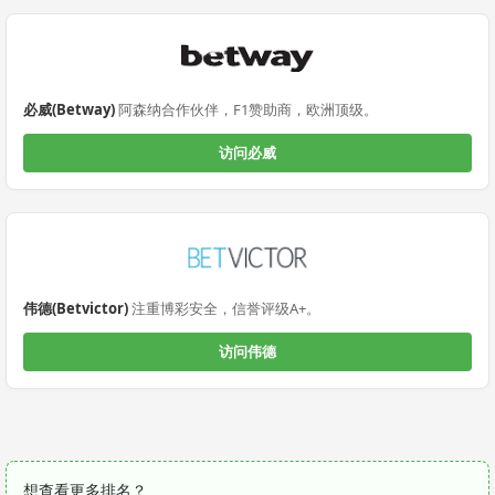
必威(Betway)
阿森纳合作伙伴，F1赞助商，欧洲顶级。
访问必威
伟德(Betvictor)
注重博彩安全，信誉评级A+。
访问伟德
想查看更多排名？