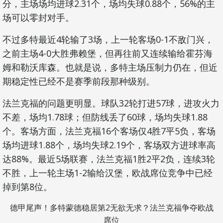
分，主场场均进球2.31个，场均失球0.88个，56%的主
场可以零封对手。
不过多特最近4轮输了3场，上一轮客场0-1不敌门兴，
之前主场4-0大胜弗赖堡，但再往前又连续输给霍芬海
姆和勒沃库森。也就是说，多特主场压制力仍在，但近
期稳定性已经不是赛季前段那种级别。
法兰克福的问题更明显。球队32轮打进57球，进攻火力
不差，场均1.78球；但防线丢了60球，场均失球1.88
个。客场方面，法兰克福16个客场仅4胜7平5负，客场
场均进球1.88个，场均失球2.19个，客场双方进球率高
达88%。最近5场联赛，法兰克福1胜2平2负，连续3轮
不胜，上一轮主场1-2输给汉堡，欧战席位竞争中已经
掉到第8位。
德甲尾声！多特蒙德稳居第2无欲无求？法兰克福争夺欧战
席位