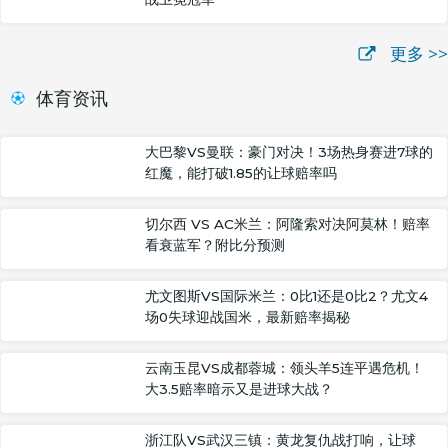
更多 >>
体育资讯
大巴黎VS曼联：豪门对决！3场热身赛进7球的
红魔，能打破1.85的让球赔率吗
切尔西 VS AC米兰：阿隆索对决阿莫林！赔率
看衰蓝军？附比分预测
尤文图斯VS国际米兰：0比1还是0比2？尤文4
场0失球迎战国米，最新赔率揭秘
云南玉昆VS成都蓉城：领头羊5连平遇危机！
大3.5赔率暗示又是进球大战？
浙江队VS武汉三镇：黄龙复仇战打响，让球