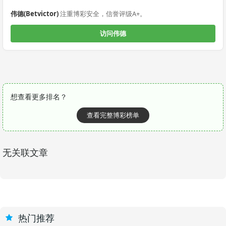
伟德(Betvictor)
注重博彩安全，信誉评级A+。
访问伟德
想查看更多排名？
查看完整博彩榜单
无关联文章
热门推荐