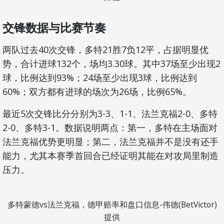
交锋数据与比赛节奏
两队过去40次交锋，多特21胜7负12平，占据明显优
势，合计进球132个，场均3.30球。其中37场至少出现2
球，比例达到93%；24场至少出现3球，比例达到
60%；双方都有进球的场次为26场，比例65%。
最近5次交锋比分分别为3-3、1-1、法兰克福2-0、多特
2-0、多特3-1。数据说明两点：第一，多特在主场面对
法兰克福优势更明显；第二，法兰克福并不是没有还手
能力，尤其本赛季首回合已经证明其能在对攻局里制造
压力。
多特蒙德vs法兰克福，德甲赔率和盘口信息-伟德(BetVictor)
提供