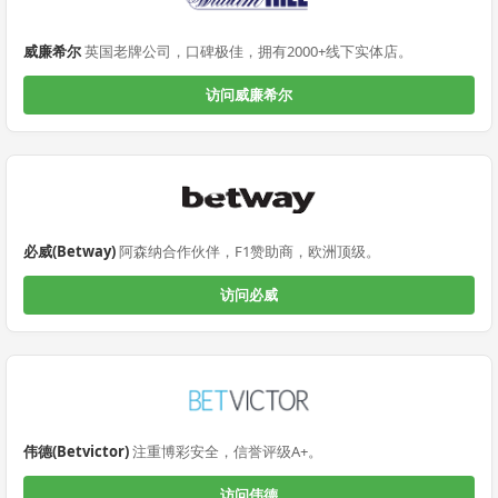
威廉希尔
英国老牌公司，口碑极佳，拥有2000+线下实体店。
访问威廉希尔
必威(Betway)
阿森纳合作伙伴，F1赞助商，欧洲顶级。
访问必威
伟德(Betvictor)
注重博彩安全，信誉评级A+。
访问伟德