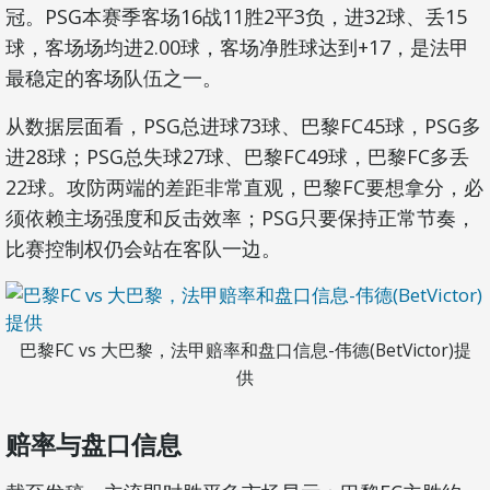
冠。PSG本赛季客场16战11胜2平3负，进32球、丢15
球，客场场均进2.00球，客场净胜球达到+17，是法甲
最稳定的客场队伍之一。
从数据层面看，PSG总进球73球、巴黎FC45球，PSG多
进28球；PSG总失球27球、巴黎FC49球，巴黎FC多丢
22球。攻防两端的差距非常直观，巴黎FC要想拿分，必
须依赖主场强度和反击效率；PSG只要保持正常节奏，
比赛控制权仍会站在客队一边。
巴黎FC vs 大巴黎，法甲赔率和盘口信息-伟德(BetVictor)提
供
赔率与盘口信息