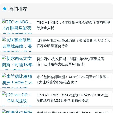
热门推荐
TEC VS KBG，4连胜黑马能否逆袭？赛前赔率
数据全揭秘
K联赛全明星VS曼城前瞻：曼城青训挑大梁？K
联赛全明星蓄势待发
切尔西VS尤文图斯：时隔15年切尔西重返香
港！让球赔率力挺蓝军1-0赢球
米兰德比移师澳洲！AC米兰VS国际米兰前瞻，
2大让球赔率揭秘谁占优？
JDG VS LGD：GALA迎战SHAOYE！JDG主
场能否打穿1.35赔率？附独家预测