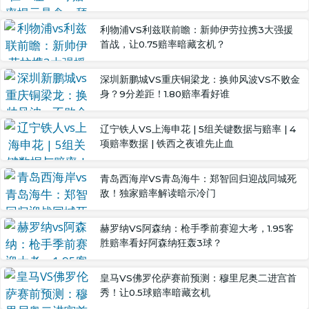
利物浦VS利兹联前瞻：新帅伊劳拉携3大强援
首战，让0.75赔率暗藏玄机？
深圳新鹏城VS重庆铜梁龙：换帅风波VS不败金
身？9分差距！1.80赔率看好谁
辽宁铁人VS上海申花 | 5组关键数据与赔率 | 4
项赔率数据 | 铁西之夜谁先止血
青岛西海岸VS青岛海牛：郑智回归迎战同城死
敌！独家赔率解读暗示冷门
赫罗纳VS阿森纳：枪手季前赛迎大考，1.95客
胜赔率看好阿森纳狂轰3球？
皇马VS佛罗伦萨赛前预测：穆里尼奥二进宫首
秀！让0.5球赔率暗藏玄机