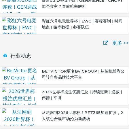
惨遭0比2横扫连败！GEN迎战HLE，CHOVY
能否救主？赛前赔率解析
彩虹六号电竞世界杯 | EWC | 赛程赛制 | 时间
地点 | 赔率数据 | 参赛队伍
更多 >>
行业动态
BETVICTOR更名BV GROUP | 从传统博彩公
司转向多品牌技术平台
2026世界杯投注优惠汇总 | 持续更新 | 必威 |
伟德 | 平博
从法网到2026世界杯！BET365加速扩张，2
大核心合规市场沦为新战场