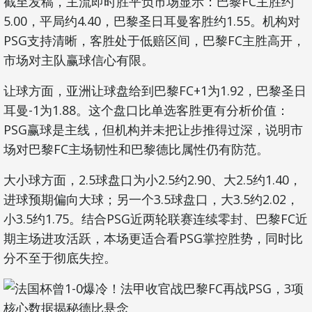
截至发稿，主流即时胜平负市场显示：巴黎FC主胜约
5.00，平局约4.40，巴黎圣日耳曼客胜约1.55。机构对
PSG支持清晰，客胜处于低赔区间，巴黎FC主胜高开，
市场对主队赢球信心有限。
让球方面，亚洲让球盘给到巴黎FC+1为1.92，巴黎圣日
耳曼-1为1.88。这个盘口比单选客胜更有分析价值：
PSG赢球是主线，但机构并未把让步推得过深，说明市
场对巴黎FC主场韧性和巴黎德比属性仍有防范。
大小球方面，2.5球盘口为小2.5约2.90、大2.5约1.40，
进球预期偏向大球；另一个3.5球盘口，大3.5约2.02，
小3.5约1.75。结合PSG近两轮联赛连续零封、巴黎FC近
期主场进攻活跃，本场更适合看PSG掌控胜势，同时比
分不至于彻底失控。