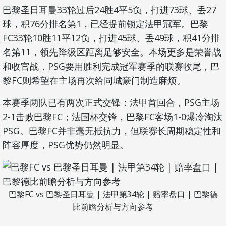
巴黎圣日耳曼33轮过后24胜4平5负，打进73球、丢27
球，积76分排名第1，已经提前锁定法甲冠军。巴黎
FC33轮10胜11平12负，打进45球、丢49球，积41分排
名第11，领先降级区距离足够安全。本场更多是荣誉战
和收官战，PSG要用胜利完成冠军赛季的联赛收尾，巴
黎FC则希望在主场再次给同城豪门制造麻烦。
本赛季两队已有两次正式交锋：法甲首回合，PSG主场
2-1击败巴黎FC；法国杯交锋，巴黎FC客场1-0爆冷淘汰
PSG。巴黎FC并非毫无抵抗力，但联赛长周期稳定性和
阵容厚度，PSG优势仍然明显。
巴黎FC vs 巴黎圣日耳曼 | 法甲第34轮 | 赔率盘口 | 巴黎德
比前瞻分析与方向参考