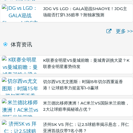
JDG VS LGD：GALA迎战SHAOYE！JDG主
场能否打穿1.35赔率？附独家预测
更多 >>
体育资讯
K联赛全明星VS曼城前瞻：曼城青训挑大梁？K
联赛全明星蓄势待发
切尔西VS尤文图斯：时隔15年切尔西重返香
港！让球赔率力挺蓝军1-0赢球
米兰德比移师澳洲！AC米兰VS国际米兰前瞻，
2大让球赔率揭秘谁占优？
济州SK VS 拜仁：让2.5球赔率揭示悬念，拜仁
亚洲首战仅带7名小将？