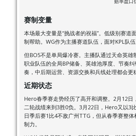
赔率盘口信
赛制变量
本场最大变量是“挑战者的祝福”。低级别赛道
制帮助。WG作为主播赛道队伍，面对KPL队伍
但BO5不是单局爆冷赛。主播队通过天命英
职业队伍的全局BP储备、英雄池厚度、节奏纠
奏，中后期运营、资源交换和兵线处理都会更
近期状态
Hero春季赛走势经历了高开和调整。2月12日
二轮战绩来到3胜0负。3月22日，Hero又以3
日季后赛1比4不敌广州TTG，但从春季赛整体
制力。