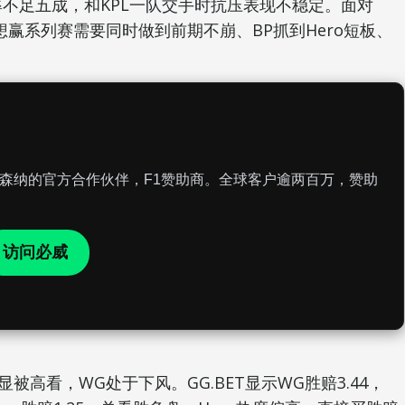
不足五成，和KPL一队交手时抗压表现不稳定。面对
想赢系列赛需要同时做到前期不崩、BP抓到Hero短板、
、阿森纳的官方合作伙伴，F1赞助商。全球客户逾两百万，赞助
访问必威
被高看，WG处于下风。GG.BET显示WG胜赔3.44，