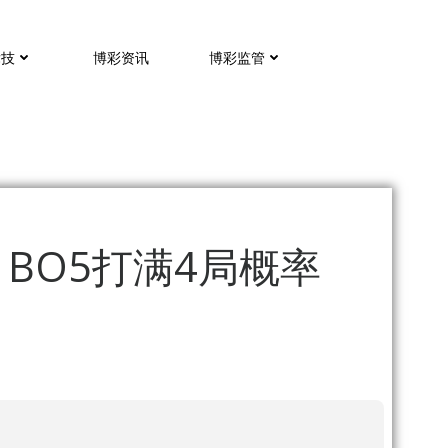
竞技
博彩资讯
博彩监管
！BO5打满4局概率