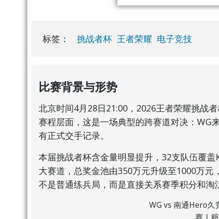
标签：
挑战者杯
王者荣耀
电子竞技
比赛背景与形势
北京时间4月28日21:00，2026王者荣耀挑
赛程层面，这是一场典型的跨赛道对决：WG来
有正式交手记录。
本届挑战者杯含金量明显提升，32支队伍覆盖
大赛道，总奖金池由350万元升级至1000万元
不是普通练兵局，而是直接关系赛季积分和淘
WG vs 南通Hero
赛 |