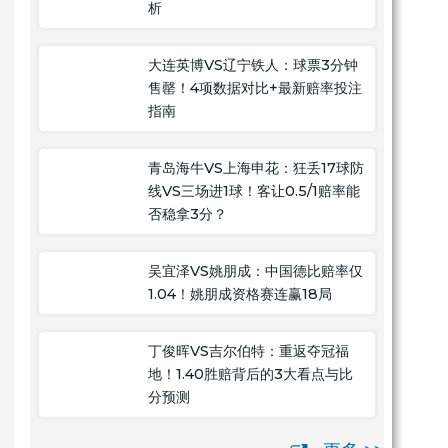
析
大连英博VS辽宁铁人：球票3分钟
售罄！4项数据对比+最新赔率投注
指南
青岛海牛VS上海申花：狂丢17球防
线VS三场进1球！客让0.5/1赔率能
否稳拿3分？
吴宜泽VS姚朋成：中国德比赔率仅
1.04！姚朋成资格赛连赢18局
丁俊晖VS吉尔伯特：重返夺冠福
地！1.40胜赔背后的3大看点与比
分预测