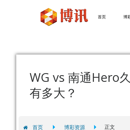
Skip
to
首页
博
content
WG vs 南通He
有多大？
正文
首页
博彩资源