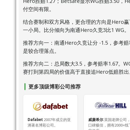
Hero胜赔1.27；Betsafe显示WG胜赔3.5
付空间有限。
结合赛制和双方风格，更合理的方向是Hero
一小局。比分倾向为南通Hero久竞3比1 WG。
推荐方向一：南通Hero久竞让分 -1.5，参考赔
是较合理落点。
推荐方向二：总局数大3.5，参考赔率1.67
赛打到第四局的价值高于直接追Hero低赔胜出
更多顶级博彩公司推荐
Dafabet
2007年成立的亚
威廉希尔
英国老牌公司
洲著名博彩公司。
口碑极佳，拥有2000+线