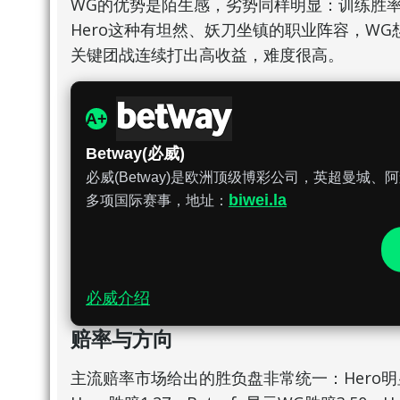
WG的优势是陌生感，劣势同样明显：训练胜率
Hero这种有坦然、妖刀坐镇的职业阵容，WG
关键团战连续打出高收益，难度很高。
A+
Betway(必威)
必威(Betway)是欧洲顶级博彩公司，英超曼城
biwei.la
多项国际赛事，地址：
必威介绍
赔率与方向
主流赔率市场给出的胜负盘非常统一：Hero明显