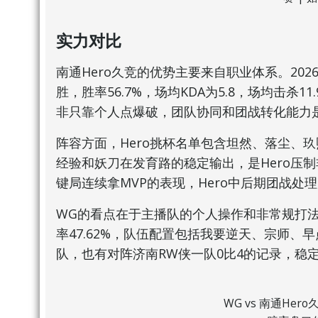
实力对比
南通Hero久竞的优势主要来自职业体系。2026
胜，胜率56.7%，场均KDA为5.8，场均击杀11
非只靠个人点爆破，团队协同和团战转化能力
阵容方面，Hero挑杯名单包含坦然、落尘、玖
经验和妖刀在发育路的稳定输出，是Hero压
键局连续拿MVP的表现，Hero中后期团战处
WG的看点在于主播队的个人操作和非常规打法。
率47.62%，队伍配置包括我要逆天、宗师、
队，也有对阵济南RW侠一队0比4的记录，稳
WG vs 南通Her