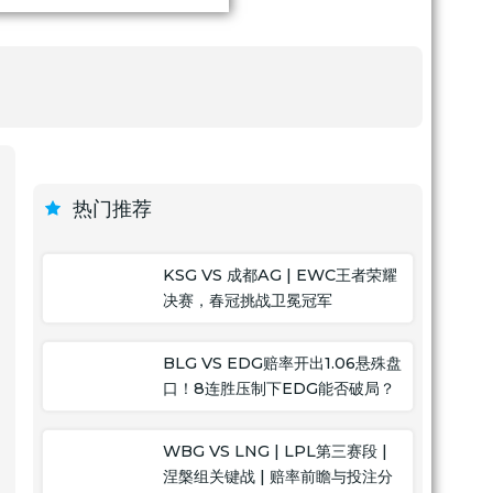
热门推荐
KSG VS 成都AG | EWC王者荣耀
决赛，春冠挑战卫冕冠军
BLG VS EDG赔率开出1.06悬殊盘
口！8连胜压制下EDG能否破局？
WBG VS LNG | LPL第三赛段 |
涅槃组关键战 | 赔率前瞻与投注分