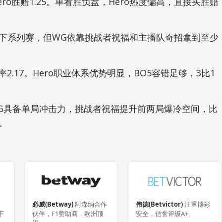
0，Hero胜赔1.25。单看胜负盘，Hero热度偏高，直接买胜赔
赢下系列赛，但WG依靠挑战者祝福和主播队奇招拿到至少
率2.17。Hero职业体系优势明显，BO5容错足够，3比1
。WG具备单局冲击力，挑战者祝福提升前两局爆冷空间，比
。
，
必威(Betway)
阿森纳合作
伟德(Betvictor)
注重博彩
下
伙伴，F1赞助商，欧洲顶
安全，信誉评级A+。