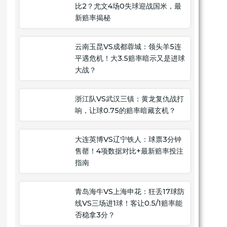
比2？尤文4场0失球迎战国米，最
新赔率揭秘
云南玉昆VS成都蓉城：领头羊5连
平遇危机！大3.5赔率暗示又是进球
大战？
浙江队VS武汉三镇：黄龙复仇战打
响，让球0.75的赔率暗藏玄机？
大连英博VS辽宁铁人：球票3分钟
售罄！4项数据对比+最新赔率投注
指南
青岛海牛VS上海申花：狂丢17球防
线VS三场进1球！客让0.5/1赔率能
否稳拿3分？