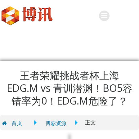
Skip
to
content
王者荣耀挑战者杯上海
EDG.M vs 青训潜渊！BO5容
错率为0！EDG.M危险了？
正文
首页
博彩资源