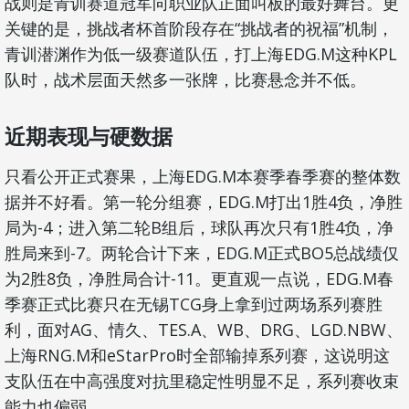
战则是青训赛道冠军向职业队正面叫板的最好舞台。更
关键的是，挑战者杯首阶段存在“挑战者的祝福”机制，
青训潜渊作为低一级赛道队伍，打上海EDG.M这种KPL
队时，战术层面天然多一张牌，比赛悬念并不低。
近期表现与硬数据
只看公开正式赛果，上海EDG.M本赛季春季赛的整体数
据并不好看。第一轮分组赛，EDG.M打出1胜4负，净胜
局为-4；进入第二轮B组后，球队再次只有1胜4负，净
胜局来到-7。两轮合计下来，EDG.M正式BO5总战绩仅
为2胜8负，净胜局合计-11。更直观一点说，EDG.M春
季赛正式比赛只在无锡TCG身上拿到过两场系列赛胜
利，面对AG、情久、TES.A、WB、DRG、LGD.NBW、
上海RNG.M和eStarPro时全部输掉系列赛，这说明这
支队伍在中高强度对抗里稳定性明显不足，系列赛收束
能力也偏弱。