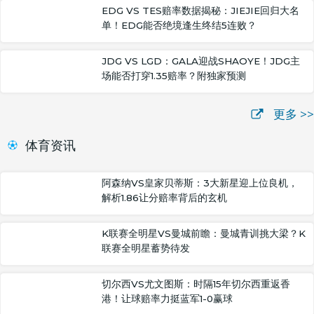
EDG VS TES赔率数据揭秘：JIEJIE回归大名
单！EDG能否绝境逢生终结5连败？
JDG VS LGD：GALA迎战SHAOYE！JDG主
场能否打穿1.35赔率？附独家预测
更多 >>
体育资讯
阿森纳VS皇家贝蒂斯：3大新星迎上位良机，
解析1.86让分赔率背后的玄机
K联赛全明星VS曼城前瞻：曼城青训挑大梁？K
联赛全明星蓄势待发
切尔西VS尤文图斯：时隔15年切尔西重返香
港！让球赔率力挺蓝军1-0赢球