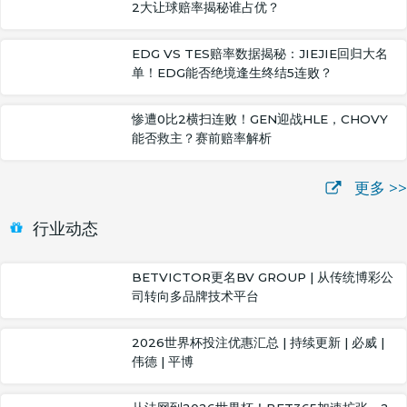
2大让球赔率揭秘谁占优？
EDG VS TES赔率数据揭秘：JIEJIE回归大名
单！EDG能否绝境逢生终结5连败？
惨遭0比2横扫连败！GEN迎战HLE，CHOVY
能否救主？赛前赔率解析
更多 >>
行业动态
BETVICTOR更名BV GROUP | 从传统博彩公
司转向多品牌技术平台
2026世界杯投注优惠汇总 | 持续更新 | 必威 |
伟德 | 平博