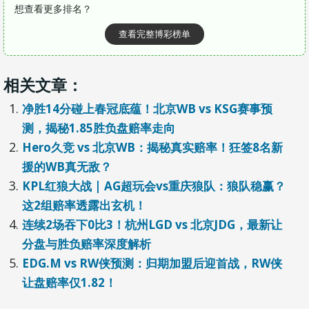
想查看更多排名？
查看完整博彩榜单
相关文章：
净胜14分碰上春冠底蕴！北京WB vs KSG赛事预
测，揭秘1.85胜负盘赔率走向
Hero久竞 vs 北京WB：揭秘真实赔率！狂签8名新
援的WB真无敌？
KPL红狼大战 | AG超玩会vs重庆狼队：狼队稳赢？
这2组赔率透露出玄机！
连续2场吞下0比3！杭州LGD vs 北京JDG，最新让
分盘与胜负赔率深度解析
EDG.M vs RW侠预测：归期加盟后迎首战，RW侠
让盘赔率仅1.82！