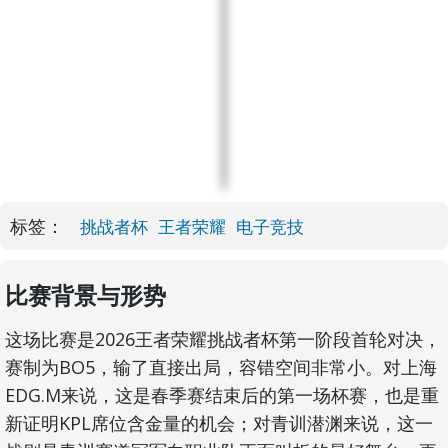
标签：
挑战者杯
王者荣耀
电子竞技
比赛背景与形势
这场比赛是2026王者荣耀挑战者杯第一阶段首轮对决，
赛制为BO5，输了直接出局，容错空间非常小。对上海
EDG.M来说，这是春季赛结束后的第一场杯赛，也是重
新证明KPL席位含金量的机会；对青训潜渊来说，这一