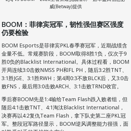
威(Betway)提供
BOOM：菲律宾冠军，韧性强但赛区强度
仍要检验
BOOM Esports是菲律宾PKL春季赛冠军，近期战绩含
金量不低。常规赛阶段，BOOM取得8胜1负，仅次于9
胜0负的Blacklist International。具体过程看，BOOM
开局连续3:0击败NMSS PH和FL PH，随后3:2胜TNT、
3:1胜JGE、3:1胜RWH；第4周0:3不敌BLCK后，又3:0击
败FNS，最后用3:0击败ARCH、3:1击败TRND收官。
季后赛BOOM先是1:4输给Team Flash跌入败者组，但
随后4:1击败TNT、4:1淘汰Blacklist International，
决赛再以4:2复仇Team Flash，拿下队史第二座PKL冠
军。整段冠军路径显示，BOOM逆风调整能力很强，面