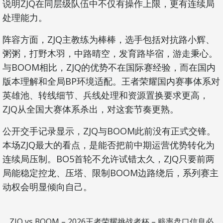
说明ZJQ在同层级队伍中不仅有操作上限，更有连续局
处理能力。
阵容方面，ZJQ主教练为棒棒，选手包括对抗路小辉、
粥粥，打野木羽，中路晴空，发育路毕宿，游走秉心。
与BOOM相比，ZJQ的优势不在国际赛经验，而在国内
版本理解和全局BP环境适配。王者荣耀国内赛事体系对
英雄池、转线细节、兵线处理和资源置换要求更高，
ZJQ从全国大赛体系杀出，对这套节奏更熟。
公开交手记录显示，ZJQ与BOOM此前没有正式交锋。
本场ZJQ最大的看点，是能否把前中期运营优势转化为
连续局压制。BO5首轮不允许试错太久，ZJQ只要前两
局能稳定控龙、压塔、限制BOOM边路绕后，系列赛主
动权会明显倾向自己。
ZJQ vs BOOM – 2026王者荣耀挑战者杯 – 赔率盘口信息必