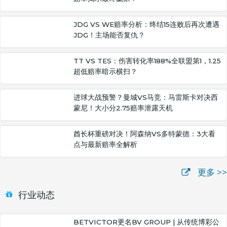
JDG VS WE赔率分析：终结15连败后再次遭遇
JDG！主场能否复仇？
TT VS TES：伤害转化率188%全联盟第1，1.25
超低赔率暗示横扫？
进球大战预警？曼城VS马竞：马雷斯卡对决西
蒙尼！大小分2.75赔率泄露天机
酋长杯重磅对决！阿森纳VS多特蒙德：3大看
点与最新赔率全解析
更多 >>
行业动态
BETVICTOR更名BV GROUP | 从传统博彩公