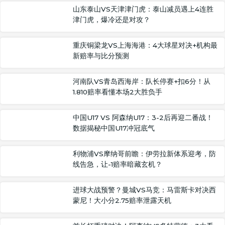
山东泰山VS天津津门虎：泰山减员遇上4连胜
津门虎，爆冷还是对攻？
重庆铜梁龙VS上海海港：4大球星对决+机构最
新赔率与比分预测
河南队VS青岛西海岸：队长停赛+扣6分！从
1.810赔率看懂本场2大胜负手
中国U17 VS 阿森纳U17：3-2后再迎二番战！
数据揭秘中国U17冲冠底气
利物浦VS摩纳哥前瞻：伊劳拉新体系迎考，防
线告急，让-1赔率暗藏玄机？
进球大战预警？曼城VS马竞：马雷斯卡对决西
蒙尼！大小分2.75赔率泄露天机