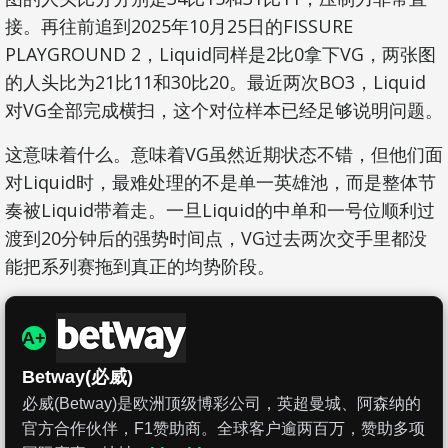
接。再往前追到2025年10月25日的FISSURE
PLAYGROUND 2，Liquid同样是2比0拿下VG，两张图
的人头比为21比11和30比20。最近两次BO3，Liquid
对VG全部完成横扫，这个对位样本已经足够说明问题。
这意味着什么。意味着VG虽然近期状态不错，但他们面
对Liquid时，最难处理的不是单一英雄池，而是整体节
奏被Liquid带着走。一旦Liquid的中单和一号位顺利过
渡到20分钟后的强势时间点，VG过去两次交手里都没
能把系列赛拖到真正的均势阶段。
A+
Betway(必威)
必威(Betway)是欧洲顶级博彩公司，英超曼城、阿森纳的
官方合作伙伴，F1赞助商。全球客户逾两百万，赞助多项