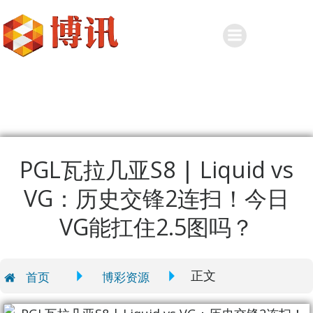
Skip
to
content
PGL瓦拉几亚S8 | Liquid vs
VG：历史交锋2连扫！今日
VG能扛住2.5图吗？
正文
首页
博彩资源