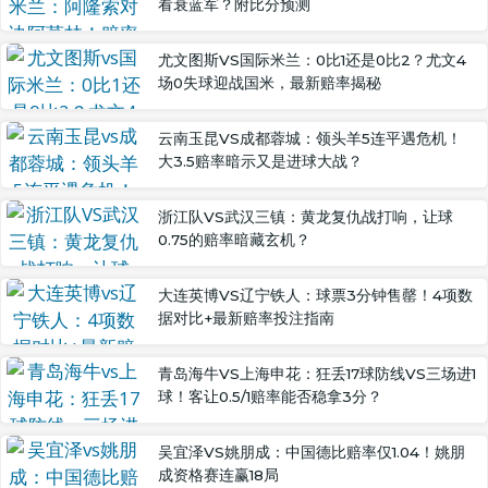
看衰蓝军？附比分预测
尤文图斯VS国际米兰：0比1还是0比2？尤文4
场0失球迎战国米，最新赔率揭秘
云南玉昆VS成都蓉城：领头羊5连平遇危机！
大3.5赔率暗示又是进球大战？
浙江队VS武汉三镇：黄龙复仇战打响，让球
0.75的赔率暗藏玄机？
大连英博VS辽宁铁人：球票3分钟售罄！4项数
据对比+最新赔率投注指南
青岛海牛VS上海申花：狂丢17球防线VS三场进1
球！客让0.5/1赔率能否稳拿3分？
吴宜泽VS姚朋成：中国德比赔率仅1.04！姚朋
成资格赛连赢18局