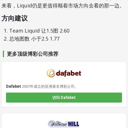
来看，Liquid仍是更值得顺着市场方向去看的那一边。
方向建议
Team Liquid 让1.5图 2.60
总地图数 小于2.5 1.77
更多顶级博彩公司推荐
Dafabet
2007年成立的亚洲著名博彩公司。
访问 Dafabet