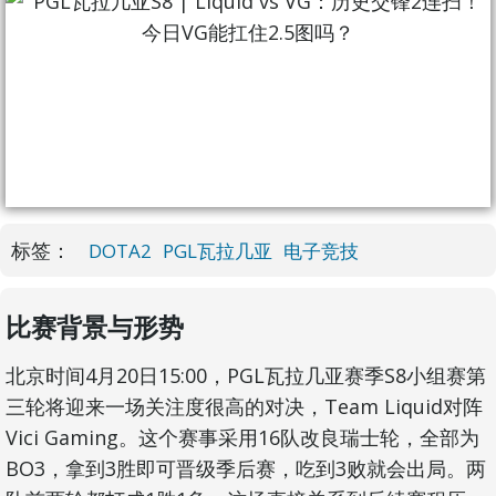
标签：
DOTA2
PGL瓦拉几亚
电子竞技
比赛背景与形势
北京时间4月20日15:00，PGL瓦拉几亚赛季S8小组赛第
三轮将迎来一场关注度很高的对决，Team Liquid对阵
Vici Gaming。这个赛事采用16队改良瑞士轮，全部为
BO3，拿到3胜即可晋级季后赛，吃到3败就会出局。两