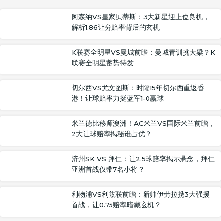
阿森纳VS皇家贝蒂斯：3大新星迎上位良机，
解析1.86让分赔率背后的玄机
K联赛全明星VS曼城前瞻：曼城青训挑大梁？K
联赛全明星蓄势待发
切尔西VS尤文图斯：时隔15年切尔西重返香
港！让球赔率力挺蓝军1-0赢球
米兰德比移师澳洲！AC米兰VS国际米兰前瞻，
2大让球赔率揭秘谁占优？
济州SK VS 拜仁：让2.5球赔率揭示悬念，拜仁
亚洲首战仅带7名小将？
利物浦VS利兹联前瞻：新帅伊劳拉携3大强援
首战，让0.75赔率暗藏玄机？