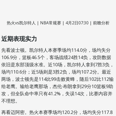
热火vs凯尔特人 | NBA常规赛 | 4月2日07:30 | 前瞻分析
近期表现实力
先看波士顿。凯尔特人本赛季场均114.0分，场均失分
106.9分，篮板46.5个，客场战绩24胜14负，攻防数据
依旧是东部顶级水准。近10场，凯尔特人拿到7胜3负，
场均110.6分；近5场则是3胜2负，场均107.2分。最近
两场，波士顿先是114比99击败黄蜂，随后102比112输
给老鹰。输给老鹰那场，杰伦·布朗拿到29分10篮板9助
攻，但全队命中率只有41.2%，失误14次，比赛内容并
不理想。
再看迈阿密。热火本赛季场均120.2分，场均失分117.8