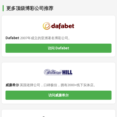
更多顶级博彩公司推荐
Dafabet
2007年成立的亚洲著名博彩公司。
访问 Dafabet
威廉希尔
英国老牌公司，口碑极佳，拥有2000+线下实体店。
访问威廉希尔