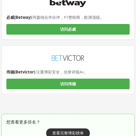
必威(Betway)
阿森纳合作伙伴，F1赞助商，欧洲顶级。
访问必威
伟德(Betvictor)
注重博彩安全，信誉评级A+。
访问伟德
想查看更多排名？
查看完整博彩榜单