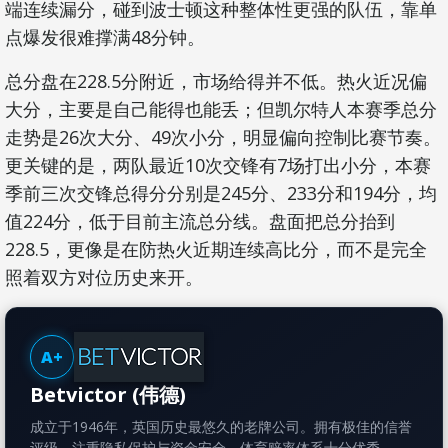
端连续漏分，碰到波士顿这种整体性更强的队伍，靠单
点爆发很难撑满48分钟。
总分盘在228.5分附近，市场给得并不低。热火近况偏
大分，主要是自己能得也能丢；但凯尔特人本赛季总分
走势是26次大分、49次小分，明显偏向控制比赛节奏。
更关键的是，两队最近10次交锋有7场打出小分，本赛
季前三次交锋总得分分别是245分、233分和194分，均
值224分，低于目前主流总分线。盘面把总分抬到
228.5，更像是在防热火近期连续高比分，而不是完全
照着双方对位历史来开。
A+
Betvictor (伟德)
成立于1946年，英国历史最悠久的老牌公司。拥有极佳的信誉
评级，注重隐私保护与资金安全，体育赔率体系十分优秀。