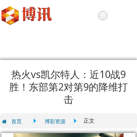
Skip
to
content
热火vs凯尔特人：近10战9
胜！东部第2对第9的降维打
击
正文
首页
博彩资源