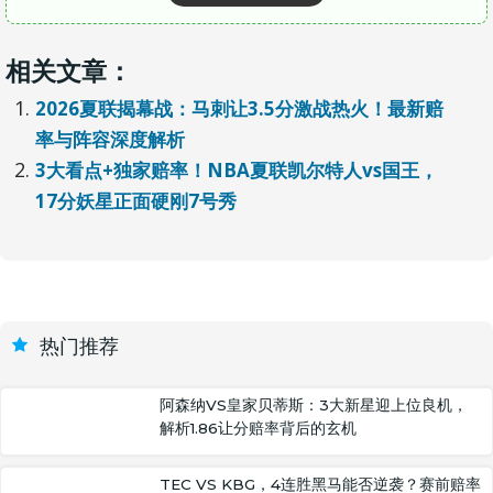
相关文章：
2026夏联揭幕战：马刺让3.5分激战热火！最新赔
率与阵容深度解析
3大看点+独家赔率！NBA夏联凯尔特人vs国王，
17分妖星正面硬刚7号秀
热门推荐
阿森纳VS皇家贝蒂斯：3大新星迎上位良机，
解析1.86让分赔率背后的玄机
TEC VS KBG，4连胜黑马能否逆袭？赛前赔率