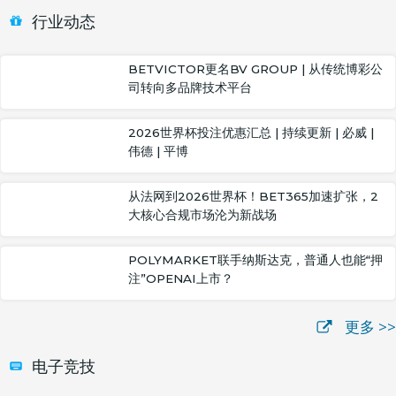
行业动态
BETVICTOR更名BV GROUP | 从传统博彩公
司转向多品牌技术平台
2026世界杯投注优惠汇总 | 持续更新 | 必威 |
伟德 | 平博
从法网到2026世界杯！BET365加速扩张，2
大核心合规市场沦为新战场
POLYMARKET联手纳斯达克，普通人也能“押
注”OPENAI上市？
更多 >>
电子竞技