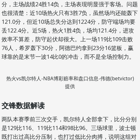
分，主场战绩24胜14负，主场表现明显强于客场。问题
也很清楚：近10场热火只有3胜7负，虽然场均还能轰下
121.0分，但近10场总失分达到1224分，防守端场均要
丢122.4分。近5场，热火1胜4负，场均121.4分，进攻
效率不算差，防守起伏却很大。上一场119比109击败
76人，希罗轰下30分，阿德巴约拿到23分16篮板，赢
球靠的是末节一波14比0的冲击，而不是全场控制力。
热火vs凯尔特人-NBA博彩赔率和盘口信息-伟德(betvictor)
提供
交锋数据解读
两队本赛季前三次交手，凯尔特人全部拿下，比分分别
是129比116、119比114和98比96。三场球里，波士顿
既打出过高比分压制，也打过低比分肉搏，说明这组对