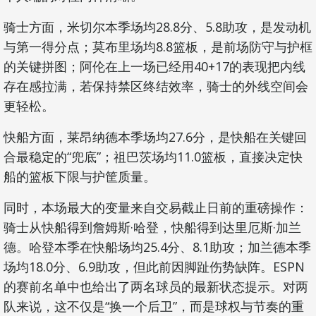
骑士方面，米切尔本季场均28.8分、5.8助攻，是发动机
与第一得分点；莫布里场均8.8篮板，是前场防守与护框
的关键拼图；阿伦在上一场已经用40+17的表现把内线
存在感拉满，若保持禁区终结效率，骑士的外线空间会
更轻松。
快船方面，莱昂纳德本季场均27.6分，是快船在关键回
合最稳定的“兜底”；祖巴茨场均11.0篮板，直接决定快
船的篮板下限与护筐质量。
同时，本场最大的变量来自交易截止日前的重磅操作：
骑士从快船得到詹姆斯·哈登，快船得到达里厄斯·加兰
德。哈登本季在快船场均25.4分、8.1助攻；加兰德本季
场均18.0分、6.9助攻，但此前因脚趾伤势缺阵。ESPN
的赛前名单中也给出了两名球员的最新状态提示。对两
队来说，这不仅是“换一个后卫”，而是球权与节奏的重