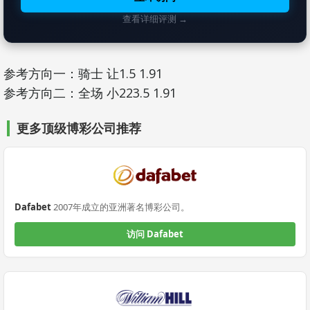
查看详细评测 →
参考方向一：骑士 让1.5 1.91
参考方向二：全场 小223.5 1.91
更多顶级博彩公司推荐
Dafabet
2007年成立的亚洲著名博彩公司。
访问 Dafabet