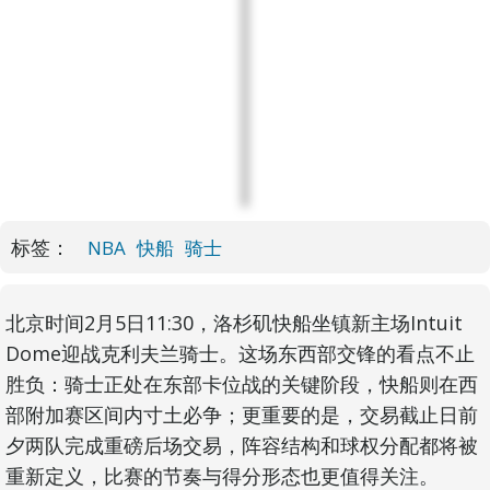
标签：
NBA
快船
骑士
北京时间2月5日11:30，洛杉矶快船坐镇新主场Intuit
Dome迎战克利夫兰骑士。这场东西部交锋的看点不止
胜负：骑士正处在东部卡位战的关键阶段，快船则在西
部附加赛区间内寸土必争；更重要的是，交易截止日前
夕两队完成重磅后场交易，阵容结构和球权分配都将被
重新定义，比赛的节奏与得分形态也更值得关注。