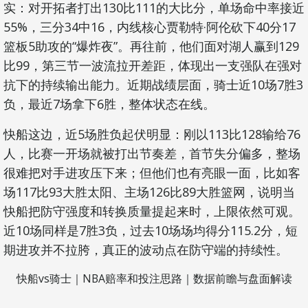
实：对开拓者打出130比111的大比分，单场命中率接近
55%，三分34中16，内线核心贾勒特·阿伦砍下40分17
篮板5助攻的“爆炸夜”。再往前，他们面对湖人赢到129
比99，第三节一波流拉开差距，体现出一支强队在强对
抗下的持续输出能力。近期战绩层面，骑士近10场7胜3
负，最近7场拿下6胜，整体状态在线。
快船这边，近5场胜负起伏明显：刚以113比128输给76
人，比赛一开场就被打出节奏差，首节失分偏多，整场
很难把对手进攻压下来；但他们也有亮眼一面，比如客
场117比93大胜太阳、主场126比89大胜篮网，说明当
快船把防守强度和转换质量提起来时，上限依然可观。
近10场同样是7胜3负，过去10场场均得分115.2分，短
期进攻并不拉胯，真正的波动点在防守端的持续性。
快船vs骑士｜NBA赔率和投注思路｜数据前瞻与盘面解读