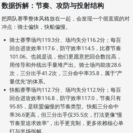
数据拆解：节奏、攻防与投射结构
把两队赛季整体风格放在一起，会发现一个很直观的对
冲点：骑士偏快，快船偏慢。
骑士赛季场均119.3分、场均失分116.2分；每百
回合进攻效率117.6，防守效率114.5，比赛节奏
101.06。也就是说，他们更愿意把回合数拉高，
用传导和外线出手量堆产出。骑士场均助攻28.6
次，三分出手41.2次，三分命中率35.8，属于“产
量优先”的体系。
快船赛季场均112.7分、场均失分112.9分；每百
回合进攻效率116.8，防守效率117.0，节奏只有
95.85，是联盟偏慢的节奏类型。快船三分命中
率36.6更高，但三分出手仅35.5次，打法更像“慢
节奏里追求效率”，出手更克制，更多依赖核心单
打与半场拆解。