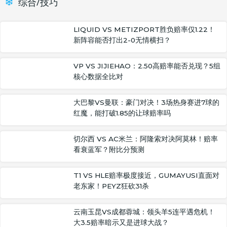
综合/技巧
LIQUID VS METIZPORT胜负赔率仅1.22！
新阵容能否打出2-0无情横扫？
VP VS JIJIEHAO：2.50高赔率能否兑现？5组
核心数据全比对
大巴黎VS曼联：豪门对决！3场热身赛进7球的
红魔，能打破1.85的让球赔率吗
切尔西 VS AC米兰：阿隆索对决阿莫林！赔率
看衰蓝军？附比分预测
T1 VS HLE赔率极度接近，GUMAYUSI直面对
老东家！PEYZ狂砍31杀
云南玉昆VS成都蓉城：领头羊5连平遇危机！
大3.5赔率暗示又是进球大战？