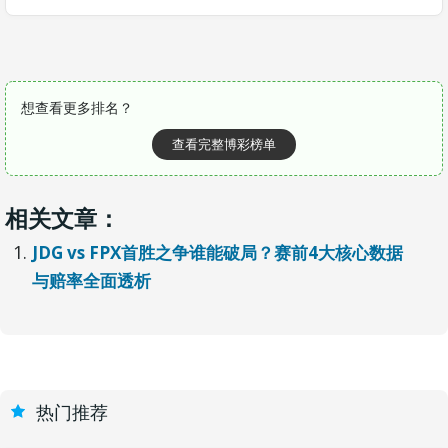
想查看更多排名？
查看完整博彩榜单
相关文章：
JDG vs FPX首胜之争谁能破局？赛前4大核心数据
与赔率全面透析
热门推荐