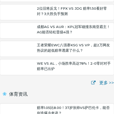
2位旧将反戈！FPX VS JDG 赔率1.50看好零
封？3大胜负手预测
成都AG VS AUR：KPL冠军碰撞东南亚霸主！
AG能否轻松晋级4强？
王者荣耀EWC八强赛KSG VS VP，超2万网友
热议的超低赔率透露了什么？
WE VS AL，小场胜率高达78%！2-0零封对手
赔率已出炉
更多 >>
体育资讯
赔率1.05比8.00！37岁张帅VS萨巴伦卡，能否
创造爆冷奇迹？