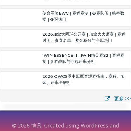
使命召唤EWC | 赛程赛制 | 参赛队伍 | 赔率数
据 | 夺冠热门
2026加拿大网球公开赛 | 加拿大大师赛 | 赛程
时间、参赛名单、奖金积分与夺冠热门
1WIN ESSENCE II | 1WIN精英赛S2 | 赛程赛
制 | 参赛战队与夺冠赔率分析
2026 OWCS季中冠军赛观赛指南：赛程、奖
金、赔率全解析
更多 >>
© 2026 博讯. Created using WordPress and