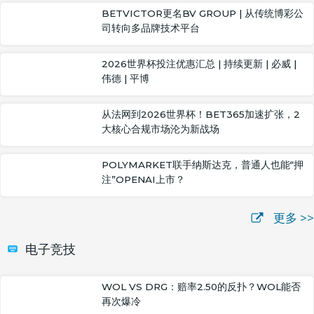
BETVICTOR更名BV GROUP | 从传统博彩公
司转向多品牌技术平台
2026世界杯投注优惠汇总 | 持续更新 | 必威 |
伟德 | 平博
从法网到2026世界杯！BET365加速扩张，2
大核心合规市场沦为新战场
POLYMARKET联手纳斯达克，普通人也能“押
注”OPENAI上市？
更多 >>
电子竞技
WOL VS DRG：赔率2.50的反扑？WOL能否
再次爆冷