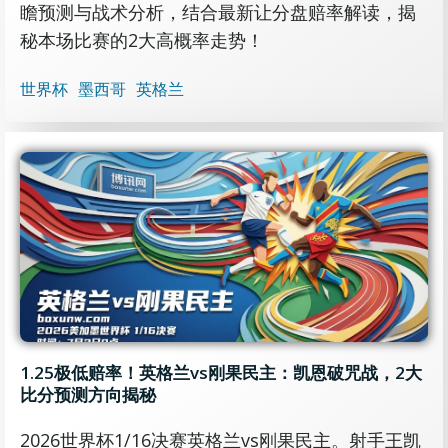
瞻预测与战术分析，结合最新让分盘赔率解读，揭
秘本场比赛的2大高概率走势！
世界杯
墨西哥
英格兰
1.25极低赔率！英格兰vs刚果民主：凯恩破咒战，2大
比分预测方向揭秘
2026世界杯1/16决赛英格兰vs刚果民主。射手王凯