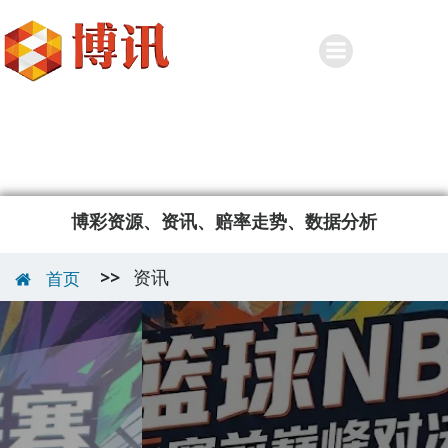
Skip
to
content
博彩资源、资讯、赔率走势、数据分析
>>
资讯
首页