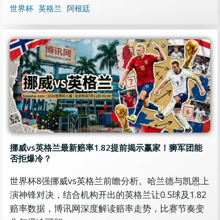
世界杯
英格兰
阿根廷
挪威vs英格兰最新赔率1.82提前揭示赢家！狮军团能
否拒爆冷？
世界杯8强挪威vs英格兰前瞻分析。哈兰德与凯恩上
演神锋对决，结合机构开出的英格兰让0.5球及1.82
赔率数据，博讯网深度解读赔率走势，比赛节奏变