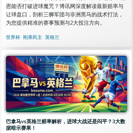
恩能否打破进球魔咒？博讯网深度解读最新赔率与
让球盘口，剖析三狮军团与非洲黑马的战术打法，
为您提供精准的赛事预测与2大投注方向。
世界杯
刚果民主
英格兰
巴拿马vs英格兰赔率解析，进球大战还是闷平？3大数
据暗示赛果！