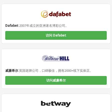
Dafabet
2007年成立的亚洲著名博彩公司。
访问 Dafabet
威廉希尔
英国老牌公司，口碑极佳，拥有2000+线下实体店。
访问威廉希尔