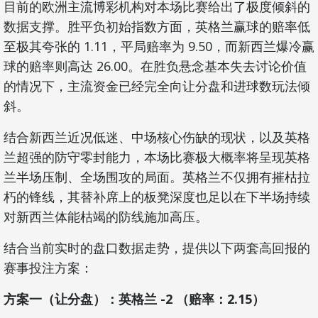
目前的欧洲主流博彩机构对本场比赛给出了极度倾斜的
数据支撑。胜平负初始指数方面，英格兰赢球的赔率低
至极其夸张的 1.11，平局赔率为 9.50，而新西兰爆冷赢
球的赔率则高达 26.00。在胜负悬念基本失去讨论价值
的情况下，主流资金已经完全向让分盘和进球数玩法倾
斜。
结合新西兰近况低迷、中场核心伤缺的现状，以及英格
兰超强的防守零封能力，本场比赛极大概率将呈现英格
兰半场压制、全场围攻的局面。英格兰不仅拥有摧枯拉
朽的锋线，其替补席上的板凳深度也足以在下半场持续
对新西兰体能枯竭的防线施加高压。
结合当前实时的盘口数据走势，提供以下两套高回报的
赛事投注方案：
方案一（让分盘）：英格兰 -2 （赔率：2.15）