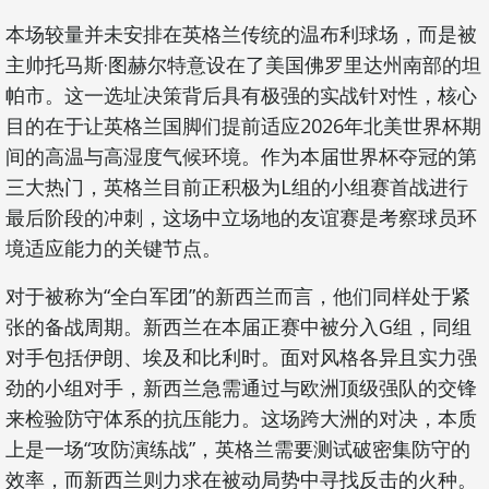
本场较量并未安排在英格兰传统的温布利球场，而是被
主帅托马斯·图赫尔特意设在了美国佛罗里达州南部的坦
帕市。这一选址决策背后具有极强的实战针对性，核心
目的在于让英格兰国脚们提前适应2026年北美世界杯期
间的高温与高湿度气候环境。作为本届世界杯夺冠的第
三大热门，英格兰目前正积极为L组的小组赛首战进行
最后阶段的冲刺，这场中立场地的友谊赛是考察球员环
境适应能力的关键节点。
对于被称为“全白军团”的新西兰而言，他们同样处于紧
张的备战周期。新西兰在本届正赛中被分入G组，同组
对手包括伊朗、埃及和比利时。面对风格各异且实力强
劲的小组对手，新西兰急需通过与欧洲顶级强队的交锋
来检验防守体系的抗压能力。这场跨大洲的对决，本质
上是一场“攻防演练战”，英格兰需要测试破密集防守的
效率，而新西兰则力求在被动局势中寻找反击的火种。