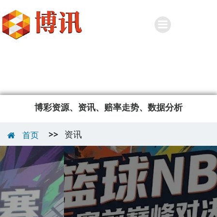
Skip
to
content
博彩资源、资讯、赔率走势、数据分析
>>
资讯
首页