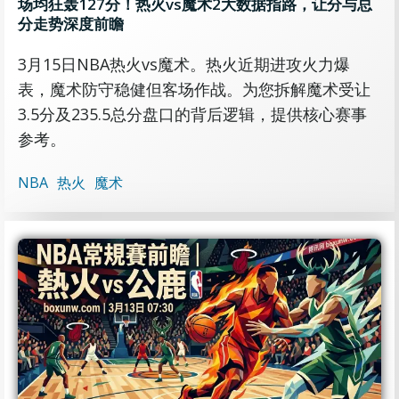
场均狂轰127分！热火vs魔术2大数据指路，让分与总
分走势深度前瞻
3月15日NBA热火vs魔术。热火近期进攻火力爆
表，魔术防守稳健但客场作战。为您拆解魔术受让
3.5分及235.5总分盘口的背后逻辑，提供核心赛事
参考。
NBA
热火
魔术