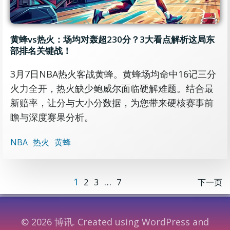
黄蜂vs热火：场均对轰超230分？3大看点解析这局东
部排名关键战！
3月7日NBA热火客战黄蜂。黄蜂场均命中16记三分
火力全开，热火缺少鲍威尔面临硬解难题。结合最
新赔率，让分与大小分数据，为您带来硬核赛事前
瞻与深度赛果分析。
NBA
热火
黄蜂
Posts
Posts
Page
Page
Page
Page
1
…
2
3
7
下一页
navigation
naviga
© 2026 博讯. Created using WordPress and