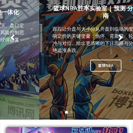
篮球NBA胜率实验室 | 预测·分析·投注指
南
跟踪让分盘与大小分从开盘到临场的变化，拆解影
响定价的关键变量：伤停、背靠背、轮换、节奏对
冲与对位。给出更清晰的下注思路与分仓框架，拒
绝追涨杀跌。
篮球NBA