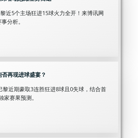
巴黎近5个主场狂进15球火力全开！来博讯网
赛事分析。
夜能否再现进球盛宴？
巴黎近期豪取3连胜狂进8球且0失球，结合首
及独家赛果预测。