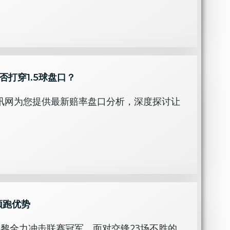
否打穿1.5球盘口？
博讯网为您提供最新赔率盘口分析，深度探讨让
领跑优势
巴黎全力冲击联赛冠军，面对交锋23场不胜的