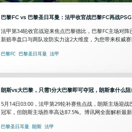
巴黎FC vs 巴黎圣日耳曼：法甲收官战巴黎FC再战P
法甲第34轮收官战迎来焦点巴黎德比，巴黎FC主场对
新赔率盘口与两队攻防实力这2大维度，为您带来权威赛
巴黎FC
巴黎圣日耳曼
法甲
朗斯vs大巴黎，只需1分大巴黎即可夺冠，朗斯拿什么
5月14日03:00，法甲第29轮补赛焦点战，朗斯主场
冠军，但朗斯主场胜率高达87.5%。博讯网全面解析最
巴黎圣日耳曼
朗斯
法甲