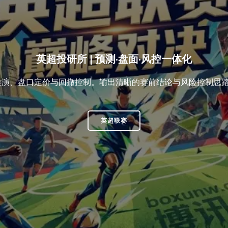
英超投研所 | 预测·盘面·风控一体化
推演、盘口定价与回撤控制。输出清晰的赛前结论与风险控制思
英超联赛