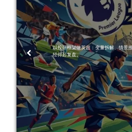
以投研框架做英超：变量拆解、情景
经得起复盘。