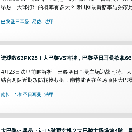
昂热，大球打出的概率有多大？博讯网最新赔率与独家
巴黎圣日耳曼
昂热
法甲
进球数62PK25！大巴黎VS南特，巴黎圣日耳曼欲拿6
4月23日法甲前瞻解析：巴黎圣日耳曼主场迎战南特。
结合两队近期攻防转换数据，南特能否在客场顶住大巴
南特
巴黎圣日耳曼
法甲
大巴黎vs里昂：让1.5球藏玄机？大巴黎主场场均3球