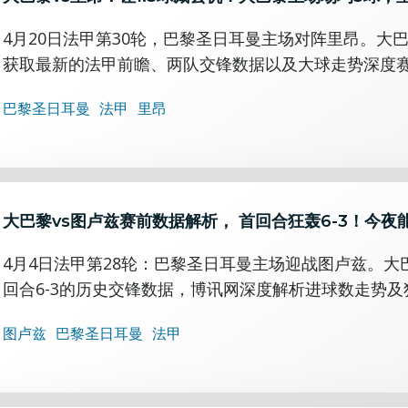
4月20日法甲第30轮，巴黎圣日耳曼主场对阵里昂。大
获取最新的法甲前瞻、两队交锋数据以及大球走势深度
巴黎圣日耳曼
法甲
里昂
大巴黎vs图卢兹赛前数据解析， 首回合狂轰6-3！今
4月4日法甲第28轮：巴黎圣日耳曼主场迎战图卢兹。大
回合6-3的历史交锋数据，博讯网深度解析进球数走势
图卢兹
巴黎圣日耳曼
法甲