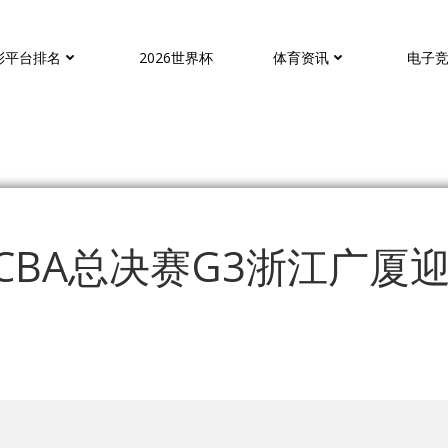
彩平台排名
2026世界杯
体育资讯
电子
CBA总决赛G3浙江广厦