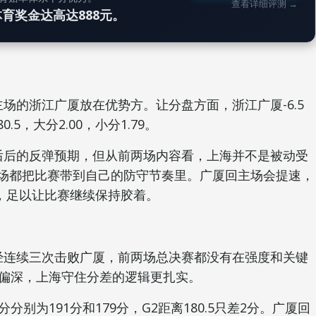
查看详细评测 →
体育奖金达高达888元。
到主场的浙江广厦放在优势方。让分盘方面，浙江广厦-6.5
0.5，大分2.00，小分1.79。
2落后后的反弹预期，但从前两场内容看，上海并不是被动受
续两场都把比赛带到自己的防守节奏里。广厦回主场会提速，
，足以让比赛继续保持胶着。
海已经连续三次击败广厦，前两场总决赛都没有在强度和关键
5偏深，上海守住分差的逻辑更扎实。
分分别为191分和179分，G2距离180.5只差2分。广厦回