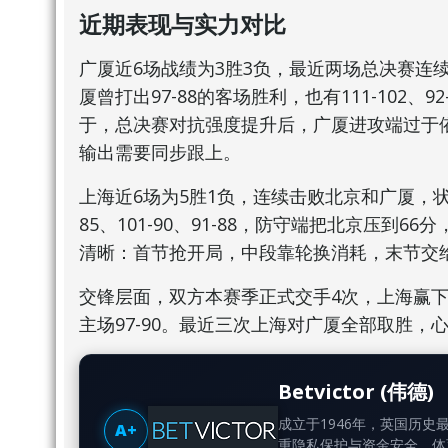
近期表现与实力对比
广厦近6场战绩为3胜3负，最近两场总决赛连续输
厦曾打出97-88的客场胜利，也有111-102
于，总决赛对抗强度提升后，广厦进攻端过于
输出需要同步跟上。
上海近6场为5胜1负，连续击败北京和广厦，状态
85、101-90、91-88，防守端把北京压到
清晰：首节抢开局，中段靠轮换消耗，末节交
交锋层面，双方本赛季正式交手4次，上海赢下3次，
主场97-90。最近三次上海对广厦全部取胜，
Betvictor (伟德)
成立于1946年，英国历
A+
重隐私保护与资金安全，体