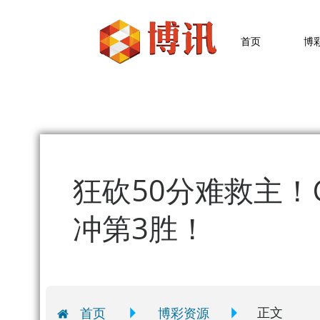
Skip
to
首页
博
content
狂砍50分难救主！
冲第3胜！
正文
首页
博彩资源