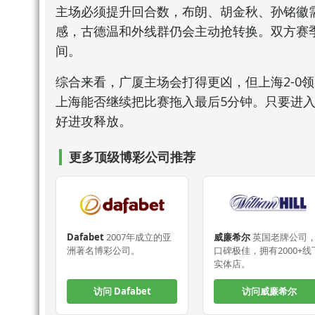
主场必须提升回合数，布朗、胡金秋、孙铭徽
感，古德温和外线群仍会主动抢转换。双方赛季
间。
综合来看，广厦主场会打得更凶，但上海2-0
上海能否继续把比赛拖入最后5分钟。只要进
好进攻释放。
更多顶级博彩公司推荐
Dafabet
2007年成立的亚
威廉希尔
英国老牌公司
洲著名博彩公司。
口碑极佳，拥有2000+线
实体店。
访问 Dafabet
访问威廉希尔