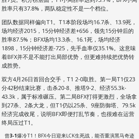
胜率只有37.8%，两队稳定性不是一个档位。
团队数据同样偏向T1。T1本阶段场均16.7杀、13.9死，
场均经济2015，15分钟经济差+656，领先15分钟后的
胜率87.5%；BFX场均13.3杀、16.1死，场均经济
1898，15分钟经济差-725，先手血率仅35.1%。这意味
着BFX并不是不能打出局部优势，但更难持续把优势转
成胜势。
双方4月26日首回合交手，T1 2-0取胜。第一局T1仅23
分42秒结束比赛，击杀20-8、推塔9-2、经济55.3k-
43.3k，属于标准碾压。第二局BFX打得更激烈，全场拿
到27杀、2条大龙，但T1仍以25杀、9座防御塔、79.5k
经济完成收尾，说明BFX即便打乱节奏，也很难在运营
终局压过T1。
曾
3-1
爆冷T1！BFX今日迎来LCK生死战，能否重演黑马奇迹