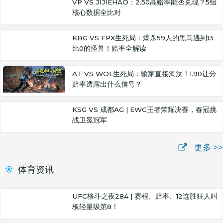
VP VS JIJIEHAO：2.50高赔率能否兑现？5组
核心数据全比对
KBG VS FPX生死局：爆杀59人的黑马遇到13
比0的怪兽！赔率全解读
AT VS WOL生死局：输家直接淘汰！1.90让分
赔率透露出什么信号？
KSG VS 成都AG | EWC王者荣耀决赛，春冠挑
战卫冕冠军
更多 >>
体育资讯
UFC格斗之夜284 | 赛程、赔率、12连胜狂人叫
板轻量级第8！