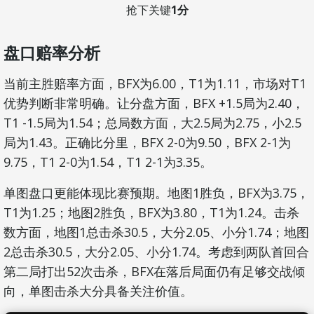
抢下关键
1分
盘口赔率分析
当前主胜赔率方面，BFX为6.00，T1为1.11，市场对T1
优势判断非常明确。让分盘方面，BFX +1.5局为2.40，
T1 -1.5局为1.54；总局数方面，大2.5局为2.75，小2.5
局为1.43。正确比分里，BFX 2-0为9.50，BFX 2-1为
9.75，T1 2-0为1.54，T1 2-1为3.35。
单图盘口更能体现比赛预期。地图1胜负，BFX为3.75，
T1为1.25；地图2胜负，BFX为3.80，T1为1.24。击杀
数方面，地图1总击杀30.5，大分2.05、小分1.74；地图
2总击杀30.5，大分2.05、小分1.74。考虑到两队首回合
第二局打出52次击杀，BFX在落后局面仍有足够交战倾
向，单图击杀大分具备关注价值。