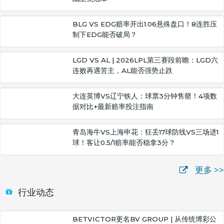
BLG VS EDG赔率开出1.06悬殊盘口！8连胜压
制下EDG能否破局？
LGD VS AL | 2026LPL第三赛段前瞻：LGD六
连败再遇苦主，AL能否强势止跌
大连英博VS辽宁铁人：球票3分钟售罄！4项数
据对比+最新赔率投注指南
青岛海牛VS上海申花：狂丢17球防线VS三场进1
球！客让0.5/1赔率能否稳拿3分？
更多 >>
行业动态
BETVICTOR更名BV GROUP | 从传统博彩公