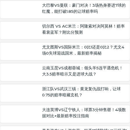
大巴黎VS曼联：豪门对决！3场热身赛进7球的
红魔，能打破1.85的让球赔率吗
切尔西 VS AC米兰：阿隆索对决阿莫林！赔率
看衰蓝军？附比分预测
尤文图斯VS国际米兰：0比1还是0比2？尤文4
场0失球迎战国米，最新赔率揭秘
云南玉昆VS成都蓉城：领头羊5连平遇危机！
大3.5赔率暗示又是进球大战？
浙江队VS武汉三镇：黄龙复仇战打响，让球
0.75的赔率暗藏玄机？
大连英博VS辽宁铁人：球票3分钟售罄！4项数
据对比+最新赔率投注指南