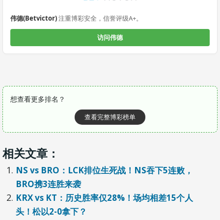
伟德(Betvictor)
注重博彩安全，信誉评级A+。
访问伟德
想查看更多排名？
查看完整博彩榜单
相关文章：
NS vs BRO：LCK排位生死战！NS吞下5连败，
BRO携3连胜来袭
KRX vs KT：历史胜率仅28%！场均相差15个人
头！松以2-0拿下？