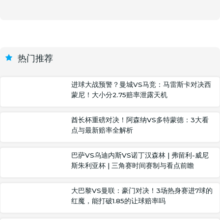
热门推荐
进球大战预警？曼城VS马竞：马雷斯卡对决西
蒙尼！大小分2.75赔率泄露天机
酋长杯重磅对决！阿森纳VS多特蒙德：3大看
点与最新赔率全解析
巴萨VS乌迪内斯VS诺丁汉森林 | 弗留利-威尼
斯朱利亚杯 | 三角赛时间赛制与看点前瞻
大巴黎VS曼联：豪门对决！3场热身赛进7球的
红魔，能打破1.85的让球赔率吗