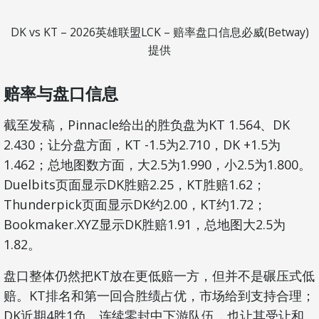
DK vs KT – 2026英雄联盟LCK – 赔率盘口信息必威(Betway)
提供
赔率与盘口信息
截至发稿，Pinnacle给出的胜负盘为KT 1.564、DK
2.430；让分盘方面，KT -1.5为2.710，DK +1.5为
1.462；总地图数方面，大2.5为1.990，小2.5为1.800。
Duelbits页面显示DK胜赔2.25，KT胜赔1.62；
Thunderpick页面显示DK约2.00，KT约1.72；
Bookmaker.XYZ显示DK胜赔1.91，总地图大2.5为
1.82。
盘口整体仍然把KT放在更低赔一方，但并不是碾压式低
赔。KT排名和第一回合胜绩占优，市场给到支持合理；
DK近期4胜1负、连续零封中下游队伍，也让其受让和