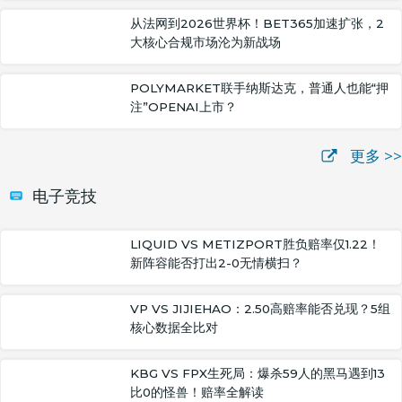
从法网到2026世界杯！BET365加速扩张，2
大核心合规市场沦为新战场
POLYMARKET联手纳斯达克，普通人也能“押
注”OPENAI上市？
更多 >>
电子竞技
LIQUID VS METIZPORT胜负赔率仅1.22！
新阵容能否打出2-0无情横扫？
VP VS JIJIEHAO：2.50高赔率能否兑现？5组
核心数据全比对
KBG VS FPX生死局：爆杀59人的黑马遇到13
比0的怪兽！赔率全解读