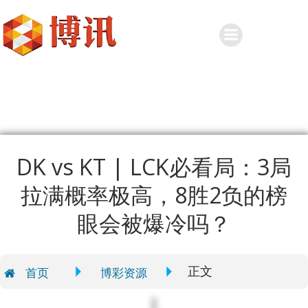
Skip
to
content
DK vs KT | LCK必看局：3局
拉满概率极高，8胜2负的榜
眼会被爆冷吗？
正文
首页
博彩资源