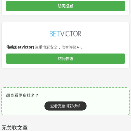
访问必威
伟德(Betvictor)
注重博彩安全，信誉评级A+。
访问伟德
想查看更多排名？
查看完整博彩榜单
无关联文章