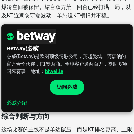
爆冷空间被保留。结合双方第一回合已经打满三局，以
及KT近期防守端波动，单纯追KT横扫并不稳。
A+
Betway(必威)
必威(Betway)是欧洲顶级博彩公司，英超曼城、阿森纳的
官方合作伙伴，F1赞助商。全球客户逾两百万，赞助多项
biwei.la
国际赛事，地址：
访问必威
必威介绍
综合判断与方向
这场比赛的主线不是单边碾压，而是KT排名更高、上限