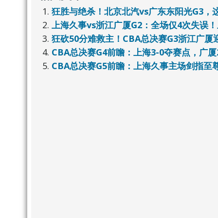
狂胜与绝杀！北京北汽vs广东东阳光G3，
上海久事vs浙江广厦G2：全场仅4次失误
狂砍50分难救主！CBA总决赛G3浙江广
CBA总决赛G4前瞻：上海3-0夺赛点，广
CBA总决赛G5前瞻：上海久事主场剑指