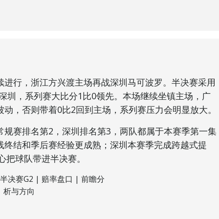
决赛继续进行，浙江方兴渡主场再战深圳马可波罗。半决赛采用
下深圳，系列赛大比分1比0领先。本场继续坐镇主场，广
被动，否则带着0比2回到主场，系列赛压力会明显放大。
常规赛排名第2，深圳排名第3，两队都属于本赛季第一集
线终结和季后赛经验更成熟；深圳本赛季完成跨越式提
核心把球队带进半决赛。
BA半决赛G2 | 赔率盘口 | 前瞻分
析与方向