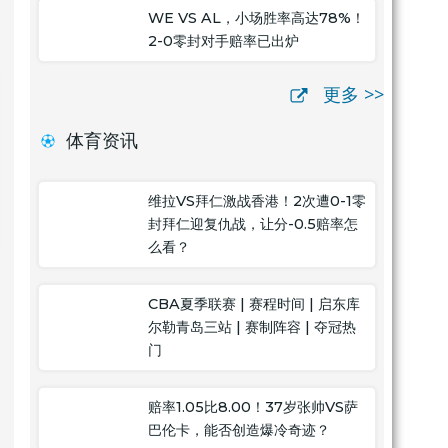
WE VS AL，小场胜率高达78%！
2-0零封对手赔率已出炉
更多 >>
体育资讯
维拉VS拜仁激战香港！2次遭0-1零
封拜仁迎复仇战，让分-0.5赔率怎
么看？
CBA夏季联赛 | 赛程时间 | 启东库
尔勒青岛三站 | 赛制阵容 | 夺冠热
门
赔率1.05比8.00！37岁张帅VS萨
巴伦卡，能否创造爆冷奇迹？