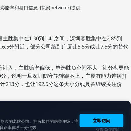
彩赔率和盘口信息-伟德(betvictor)提供
集中在1.30到1.41之间，深圳客胜集中在2.85到
6.5分附近，部分公司给到广厦让5.5分或让7.5分的替代
分计入，主胜赔率偏低，单选胜负空间不大。让分盘更能
0分，说明一旦深圳防守轮转跟不上，广厦有能力连续打
213分，也让192.5分这条大小分线具备继续关注价
立即访问
史最悠久的老牌公司。拥有极佳的信誉评级，注
育赔率体系十分优秀。
查看详细评测 →