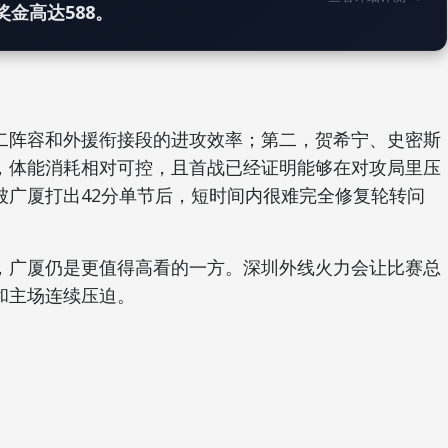
奖金高达588。
二阵容和外援衔接段的进攻效率；第二，贺希宁、史密斯
，体能消耗相对可控，且首战已经证明能够在对攻局里压
被广厦打出42分单节后，短时间内很难完全修复轮转问
，广厦仍是更值得高看的一方。深圳外线火力会让比赛总
和主场连续压迫。