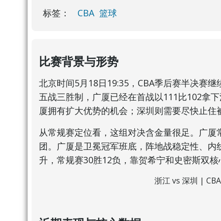
标签：
CBA
篮球
比赛背景与形势
北京时间5月18日19:35，CBA季后赛半
五战三胜制，广厦已经在首战以111比102拿
厦拥有扩大优势的机会；深圳则需要尽快止住
从常规赛定位看，这组对决含金量很足。广厦
团。广厦是卫冕冠军班底，阵地战稳定性、内
升，常规赛30胜12负，靠贺希宁和史密斯双
浙江 vs 深圳 | C