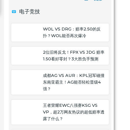
电子竞技
WOL VS DRG：赔率2.50的反
扑？WOL能否再次爆冷
2位旧将反戈！FPX VS JDG 赔率
1.50看好零封？3大胜负手预测
成都AG VS AUR：KPL冠军碰撞
东南亚霸主！AG能否轻松晋级4
强？
王者荣耀EWC八强赛KSG VS
VP，超2万网友热议的超低赔率透
露了什么？