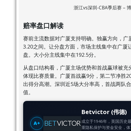
浙江vs深圳-CBA季后赛 – 博
赔率盘口解读
赛前主流数据对广厦支持明确。独赢方向，广厦主胜
3.20之间。让分盘方面，市场主线集中在广厦让
盘。大小分主线集中在192.5分。
从盘口结构看，广厦主场优势和首战赢球被充
体现比赛质量。广厦首战赢9分，第二节净胜2
出得分高潮。深圳近5场大分率高，首战两队合计
值。
Betvictor (伟德)
成立于1946年，英国历
A+
重隐私保护与资金安全，体