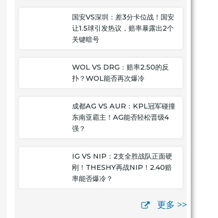
国安VS深圳：差3分卡位战！国安
让1.5球引发热议，赔率暴露出2个
关键暗号
WOL VS DRG：赔率2.50的反
扑？WOL能否再次爆冷
成都AG VS AUR：KPL冠军碰撞
东南亚霸主！AG能否轻松晋级4
强？
IG VS NIP：2支全胜战队正面硬
刚！THESHY再战NIP！2.40赔
率能否爆冷？
更多 >>