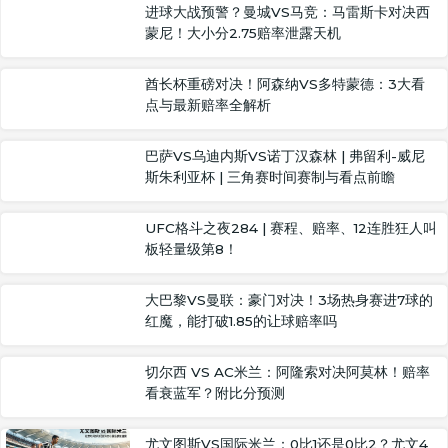
进球大战预警？曼城VS马竞：马雷斯卡对决西
蒙尼！大小分2.75赔率泄露天机
酋长杯重磅对决！阿森纳VS多特蒙德：3大看
点与最新赔率全解析
巴萨VS乌迪内斯VS诺丁汉森林 | 弗留利-威尼
斯朱利亚杯 | 三角赛时间赛制与看点前瞻
UFC格斗之夜284 | 赛程、赔率、12连胜狂人叫
板轻量级第8！
大巴黎VS曼联：豪门对决！3场热身赛进7球的
红魔，能打破1.85的让球赔率吗
切尔西 VS AC米兰：阿隆索对决阿莫林！赔率
看衰蓝军？附比分预测
尤文图斯VS国际米兰：0比1还是0比2？尤文4