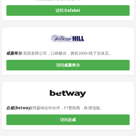
访问 Dafabet
威廉希尔
英国老牌公司，口碑极佳，拥有2000+线下实体店。
访问威廉希尔
必威(Betway)
阿森纳合作伙伴，F1赞助商，欧洲顶级。
访问必威