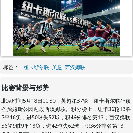
标签：
纽卡斯尔联
英超
西汉姆联
比赛背景与形势
北京时间5月18日00:30，英超第37轮，纽卡斯尔联坐镇
圣詹姆斯公园迎战西汉姆联。积分榜上，纽卡36轮13胜
7平16负，进50球失52球，积46分排名第13；西汉姆联
36轮9胜9平18负，进42球失62球，积36分排名第18。