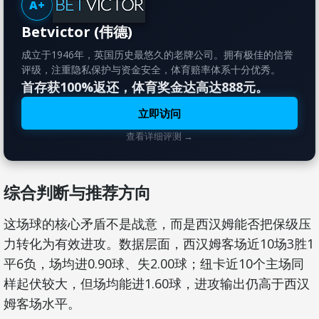
A+
Betvictor (伟德)
成立于1946年，英国历史最悠久的老牌公司。拥有极佳的信誉
评级，注重隐私保护与资金安全，体育赔率体系十分优秀。
首存获100%返还，体育奖金达高达888元。
立即访问
查看详细评测 →
综合判断与推荐方向
这场球的核心矛盾不是战意，而是西汉姆能否把保级压
力转化为有效进攻。数据层面，西汉姆客场近10场3胜1
平6负，场均进0.90球、失2.00球；纽卡近10个主场同
样起伏较大，但场均能进1.60球，进攻输出仍高于西汉
姆客场水平。