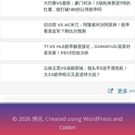
大巴黎VS曼联：豪门对决！3场热身赛进7球的
红魔，能打破1.85的让球赔率吗
切尔西 VS AC米兰：阿隆索对决阿莫林！赔率
看衰蓝军？附比分预测
T1 VS HLE赔率极度接近，GUMAYUSI直面对
老东家！PEYZ狂砍31杀
云南玉昆VS成都蓉城：领头羊5连平遇危机！
大3.5赔率暗示又是进球大战？
更多 >>
© 2026 博讯. Created using WordPress and
Colibri