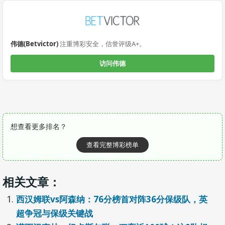
伟德(Betvictor)
注重博彩安全，信誉评级A+。
访问伟德
想查看更多排名？
查看完整博彩榜单
相关文章：
西汉姆联vs阿森纳：76分榜首对阵36分保级队，英
超争冠与保级关键战