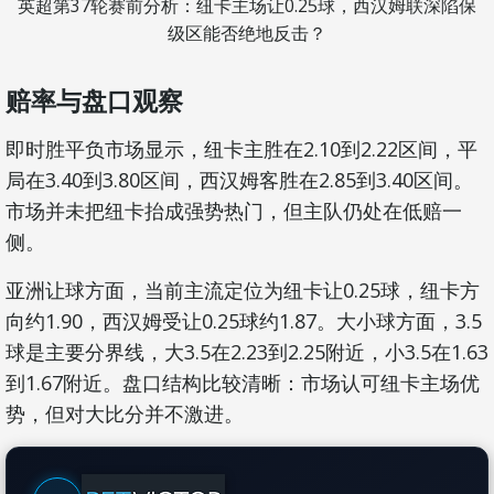
英超第37轮赛前分析：纽卡主场让0.25球，西汉姆联深陷保
级区能否绝地反击？
赔率与盘口观察
即时胜平负市场显示，纽卡主胜在2.10到2.22区间，平
局在3.40到3.80区间，西汉姆客胜在2.85到3.40区间。
市场并未把纽卡抬成强势热门，但主队仍处在低赔一
侧。
亚洲让球方面，当前主流定位为纽卡让0.25球，纽卡方
向约1.90，西汉姆受让0.25球约1.87。大小球方面，3.5
球是主要分界线，大3.5在2.23到2.25附近，小3.5在1.63
到1.67附近。盘口结构比较清晰：市场认可纽卡主场优
势，但对大比分并不激进。