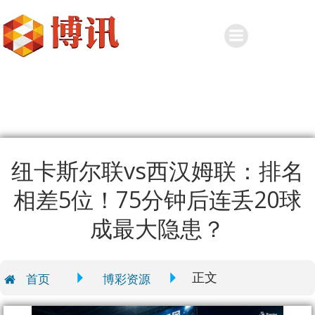
Skip
to
content
纽卡斯尔联vs西汉姆联：排名
相差5位！75分钟后连丢20球
成最大隐患？
正文
首页
博彩资源