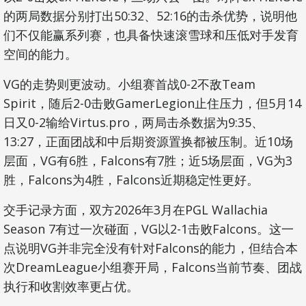
的两局数据分别打出50:32、52:16的击杀优势，说明他
们不仅能赢系列赛，也具备快速滚雪球和压低对手发育
空间的能力。
VG的走势则更波动。小组赛首战0-2不敌Team
Spirit，随后2-0击败GamerLegion止住压力，但5月14
日又0-2输给Virtus.pro，两局击杀数据为9:35、
13:27，正面团战和中后期资源置换都被压制。近10场
层面，VG有6胜，Falcons有7胜；近5场层面，VG为3
胜，Falcons为4胜，Falcons近期稳定性更好。
交手记录方面，双方2026年3月在PGL Wallachia
Season 7有过一次碰面，VG以2-1击败Falcons。这一
点说明VG并非完全没有针对Falcons的能力，但结合本
次DreamLeague小组赛开局，Falcons当前节奏、团战
执行和收割效率更占优。