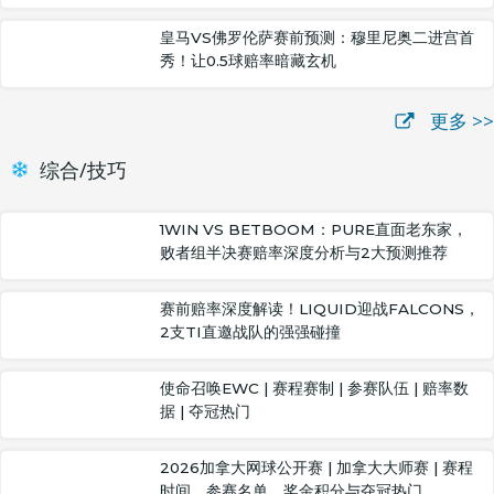
皇马VS佛罗伦萨赛前预测：穆里尼奥二进宫首
秀！让0.5球赔率暗藏玄机
更多 >>
综合/技巧
1WIN VS BETBOOM：PURE直面老东家，
败者组半决赛赔率深度分析与2大预测推荐
赛前赔率深度解读！LIQUID迎战FALCONS，
2支TI直邀战队的强强碰撞
使命召唤EWC | 赛程赛制 | 参赛队伍 | 赔率数
据 | 夺冠热门
2026加拿大网球公开赛 | 加拿大大师赛 | 赛程
时间、参赛名单、奖金积分与夺冠热门