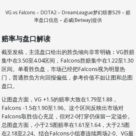
VG vs Falcons – DOTA2 – DreamLeague梦幻联赛S29 – 赔
率盘口信息 – 必威(Betway)提供
赔率与盘口解读
截至发稿，主流盘口给出的胜负倾向非常明确：VG胜赔
集中在3.50至4.04区间，Falcons胜赔集中在1.22至1.30
区间。单看胜负盘，市场已经把Falcons视为明显热
门，普通胜负方向回报偏低，参考价值不如让图和总图
盘口。
让图盘方面，VG +1.5的赔率大致在1.79至1.88，
Falcons -1.5在1.90至1.96。这个区间反映出市场对
Falcons取胜信心充足，但对2-0打穿仍保留一定溢价。
总图盘方面，小于2.5图赔率在1.61至1.64，大于2.5图
在2.18至2.24。结合Falcons小组赛连续两场2-0、VG最