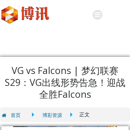
Skip
to
content
VG vs Falcons | 梦幻联赛
S29：VG出线形势告急！迎战
全胜Falcons
正文
首页
博彩资源