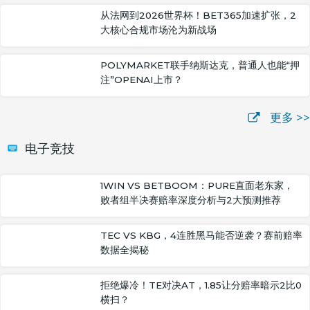
从法网到2026世界杯！BET365加速扩张，2
大核心合规市场沦为新战场
POLYMARKET联手纳斯达克，普通人也能“押
注”OPENAI上市？
更多 >>
电子竞技
1WIN VS BETBOOM：PURE直面老东家，
败者组半决赛赔率深度分析与2大预测推荐
TEC VS KBG，4连胜黑马能否逆袭？赛前赔率
数据全揭秘
拒绝爆冷！TE对决AT，1.85让分赔率暗示2比0
横扫？