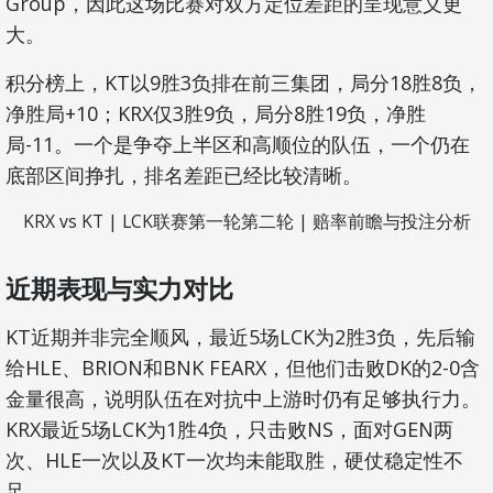
Group，因此这场比赛对双方定位差距的呈现意义更
大。
积分榜上，KT以9胜3负排在前三集团，局分18胜8负，
净胜局+10；KRX仅3胜9负，局分8胜19负，净胜
局-11。一个是争夺上半区和高顺位的队伍，一个仍在
底部区间挣扎，排名差距已经比较清晰。
KRX vs KT | LCK联赛第一轮第二轮 | 赔率前瞻与投注分析
近期表现与实力对比
KT近期并非完全顺风，最近5场LCK为2胜3负，先后输
给HLE、BRION和BNK FEARX，但他们击败DK的2-0含
金量很高，说明队伍在对抗中上游时仍有足够执行力。
KRX最近5场LCK为1胜4负，只击败NS，面对GEN两
次、HLE一次以及KT一次均未能取胜，硬仗稳定性不
足。