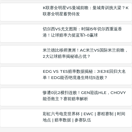
K联赛全明星VS曼城前瞻：曼城青训挑大梁？K
联赛全明星蓄势待发
切尔西VS尤文图斯：时隔15年切尔西重返香
港！让球赔率力挺蓝军1-0赢球
米兰德比移师澳洲！AC米兰VS国际米兰前瞻，
2大让球赔率揭秘谁占优？
EDG VS TES赔率数据揭秘：JIEJIE回归大名
单！EDG能否绝境逢生终结5连败？
惨遭0比2横扫连败！GEN迎战HLE，CHOVY
能否救主？赛前赔率解析
彩虹六号电竞世界杯 | EWC | 赛程赛制 | 时间
地点 | 赔率数据 | 参赛队伍