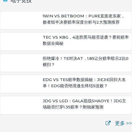
1WIN VS BETBOOM：PURE直面老东家，
败者组半决赛赔率深度分析与2大预测推荐
TEC VS KBG，4连胜黑马能否逆袭？赛前赔率
数据全揭秘
拒绝爆冷！TE对决AT，1.85让分赔率暗示2比0
横扫？
EDG VS TES赔率数据揭秘：JIEJIE回归大名
单！EDG能否绝境逢生终结5连败？
JDG VS LGD：GALA迎战SHAOYE！JDG主
场能否打穿1.35赔率？附独家预测
更多 >>