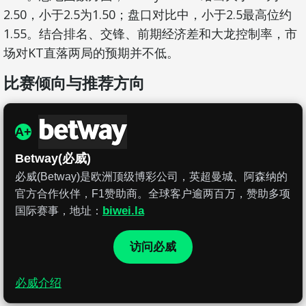
2.50，小于2.5为1.50；盘口对比中，小于2.5最高位约
1.55。结合排名、交锋、前期经济差和大龙控制率，市
场对KT直落两局的预期并不低。
比赛倾向与推荐方向
A+
Betway(必威)
必威(Betway)是欧洲顶级博彩公司，英超曼城、阿森纳的
官方合作伙伴，F1赞助商。全球客户逾两百万，赞助多项
biwei.la
国际赛事，地址：
访问必威
必威介绍