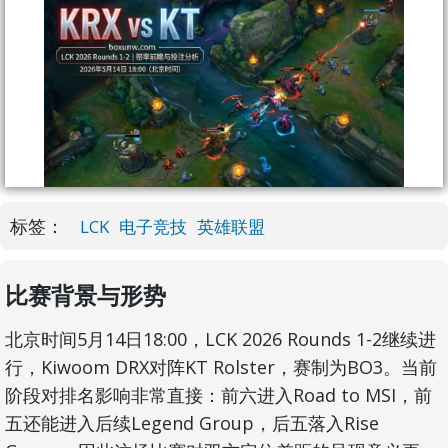
标签：
LCK
电子竞技
英雄联盟
比赛背景与形势
北京时间5月14日18:00，LCK 2026 Rounds 1-2继续进
行，Kiwoom DRX对阵KT Rolster，赛制为BO3。当前
阶段对排名影响非常直接：前六进入Road to MSI，前
五还能进入后续Legend Group，后五落入Rise