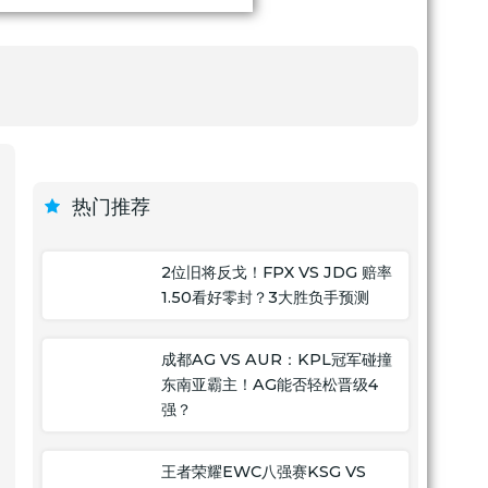
热门推荐
2位旧将反戈！FPX VS JDG 赔率
1.50看好零封？3大胜负手预测
成都AG VS AUR：KPL冠军碰撞
东南亚霸主！AG能否轻松晋级4
强？
王者荣耀EWC八强赛KSG VS