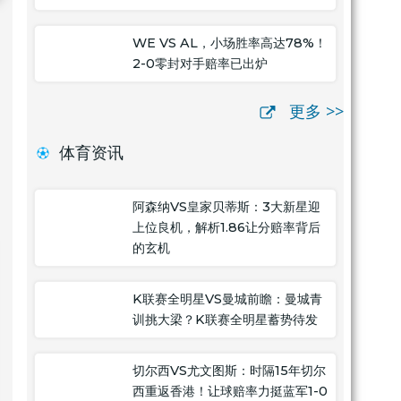
WE VS AL，小场胜率高达78%！
2-0零封对手赔率已出炉
更多 >>
体育资讯
阿森纳VS皇家贝蒂斯：3大新星迎
上位良机，解析1.86让分赔率背后
的玄机
K联赛全明星VS曼城前瞻：曼城青
训挑大梁？K联赛全明星蓄势待发
切尔西VS尤文图斯：时隔15年切尔
西重返香港！让球赔率力挺蓝军1-0