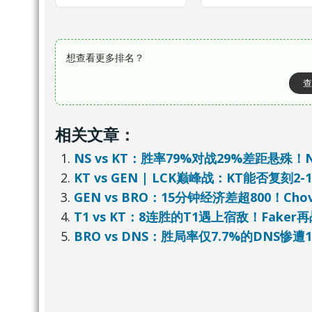
想查看更多排名？
相关文章：
NS vs KT：胜率79%对战29%差距悬殊！
KT vs GEN | LCK巅峰战：KT能否复刻
GEN vs BRO：15分钟经济差超800！Ch
T1 vs KT：8连胜的T1遇上宿敌！Fake
BRO vs DNS：胜局率仅7.7%的DNS惨