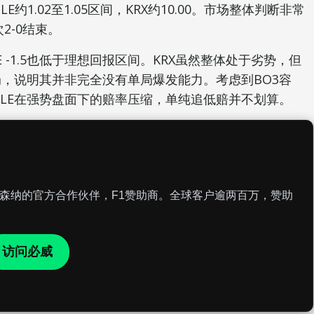
1.02至1.05区间，KRX约10.00。市场整体判断非常
2-0结束。
 -1.5也低于理想回报区间。KRX虽然整体处于劣势，但
小局，说明其并非完全没有单局爆发能力。考虑到BO3容
，以及HLE在强势盘面下的赔率压缩，单纯追低赔并不划算。
、阿森纳的官方合作伙伴，F1赞助商。全球客户逾两百万，赞助
访问必威