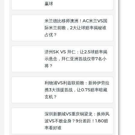
赢球
米兰德比移师澳洲！AC米兰VS国
际米兰前瞻，2大让球赔率揭秘谁
占优？
济州SK VS 拜仁：让2.5球赔率揭
示悬念，拜仁亚洲首战仅带7名小
将？
利物浦VS利兹联前瞻：新帅伊劳拉
携3大强援首战，让0.75赔率暗藏
玄机？
深圳新鹏城VS重庆铜梁龙：换帅风
波VS不败金身？9分差距！1.80赔
率看好谁