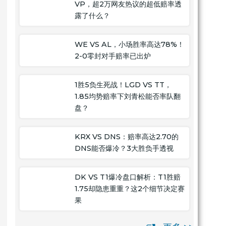
VP，超2万网友热议的超低赔率透
露了什么？
WE VS AL，小场胜率高达78%！
2-0零封对手赔率已出炉
1胜5负生死战！LGD VS TT，
1.85均势赔率下刘青松能否率队翻
盘？
KRX VS DNS：赔率高达2.70的
DNS能否爆冷？3大胜负手透视
DK VS T1爆冷盘口解析：T1胜赔
1.75却隐患重重？这2个细节决定赛
果