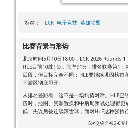
标签：
LCK
电子竞技
英雄联盟
比赛背景与形势
北京时间5月10日18:00，LCK 2026 Roun
HLE目前10胜1负，胜率91%，排名联赛第1；
后段，但目标完全不同：HLE要继续巩固榜首
下游区彻底甩开。
从排名差距看，这不是一场均势对话。HLE已
伍时，控图、资源置换和中后期团战处理都更成
低、失误后被连续滚雪球，面对HLE这种强执
5次交锋全被2-0零封