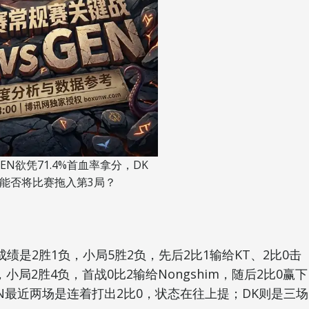
EN欲凭71.4%首血率拿分，DK
点能否将比赛拖入第3局？
绩是2胜1负，小局5胜2负，先后2比1输给KT、2比0击
负，小局2胜4负，首战0比2输给Nongshim，随后2比0赢下
EN最近两场是连着打出2比0，状态在往上提；DK则是三场