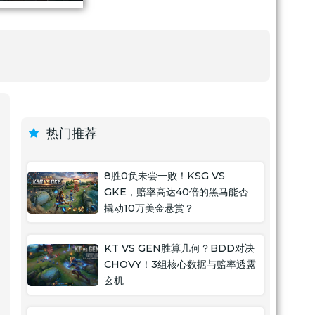
热门推荐
8胜0负未尝一败！KSG VS
GKE，赔率高达40倍的黑马能否
撬动10万美金悬赏？
KT VS GEN胜算几何？BDD对决
CHOVY！3组核心数据与赔率透露
玄机