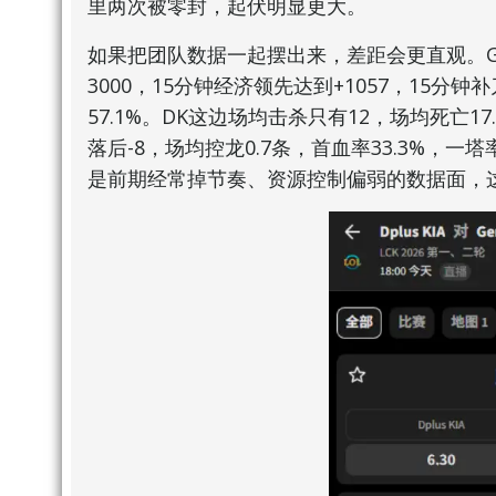
里两次被零封，起伏明显更大。
如果把团队数据一起摆出来，差距会更直观。GE
3000，15分钟经济领先达到+1057，15分钟补
57.1%。DK这边场均击杀只有12，场均死亡17
落后-8，场均控龙0.7条，首血率33.3%，
是前期经常掉节奏、资源控制偏弱的数据面，