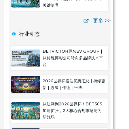
关键暗号
更多 >>
行业动态
BETVICTOR更名BV GROUP |
从传统博彩公司转向多品牌技术平
台
2026世界杯投注优惠汇总 | 持续更
新 | 必威 | 伟德 | 平博
从法网到2026世界杯！BET365
加速扩张，2大核心合规市场沦为
新战场