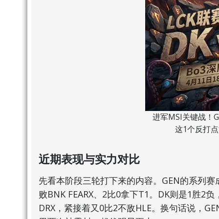
进军MSI关键战！G
这1个反打
近期表现与实力对比
先看本阶段三轮打下来的内容。GEN的系列赛成
败BNK FEARX、2比0拿下T1。DK则是1胜2
DRX，紧接着又0比2不敌HLE。换句话说，G