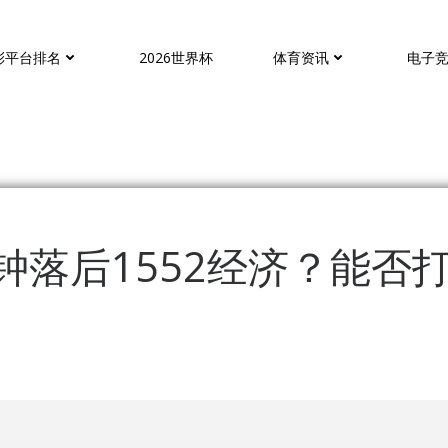
彩平台排名
2026世界杯
体育资讯
电子
15分钟落后1552经济？能