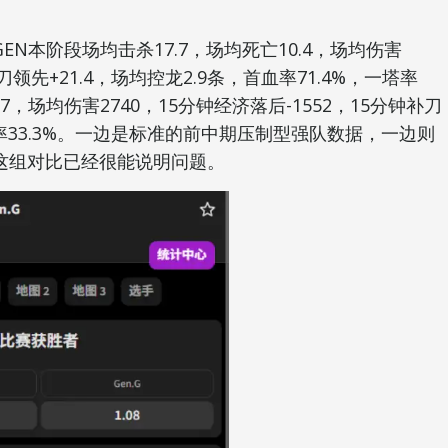
N本阶段场均击杀17.7，场均死亡10.4，场均伤害
刀领先+21.4，场均控龙2.9条，首血率71.4%，一塔率
.7，场均伤害2740，15分钟经济落后-1552，15分钟补刀
一塔率33.3%。一边是标准的前中期压制型强队数据，一边则
这组对比已经很能说明问题。