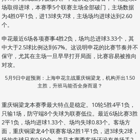
场取得进球，本赛季5个联赛主场全部破门，主场数据
为4胜0平1负，进13球失7球，主场场均进球达到2.60
个。
申花最近6场各项赛事4胜2负，场均总进球3.33个，其
中大于2.5球比例达到67%。这说明申花的比赛节奏并不
保守，尤其在主场一旦早早打开局面，比赛容易被推向
对攻。
5月9日中超预测：上海申花主战重庆铜梁龙，机构开出1.50
主胜，升班马能否全身而退？
重庆铜梁龙本赛季最大特点是稳定。10轮5胜4平1负，
只输1场，防守端8个失球为联赛低位。最近6场比赛3胜
2平1负，场均进球1.33个、场均失球0.83个。客场方
面，重庆铜梁龙4个联赛客场2胜1平1负，进3球失2球，
场均失球只有0.50个，并且本赛季客场还没有单场丢2