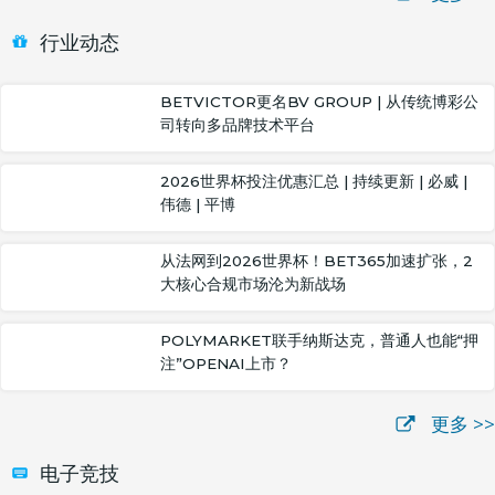
行业动态
BETVICTOR更名BV GROUP | 从传统博彩公
司转向多品牌技术平台
2026世界杯投注优惠汇总 | 持续更新 | 必威 |
伟德 | 平博
从法网到2026世界杯！BET365加速扩张，2
大核心合规市场沦为新战场
POLYMARKET联手纳斯达克，普通人也能“押
注”OPENAI上市？
更多 >>
电子竞技