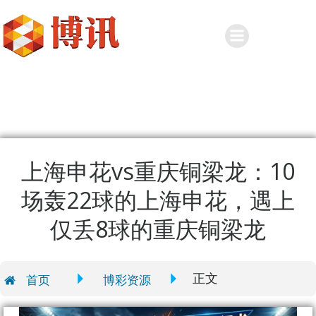
Skip
to
content
上海申花vs重庆铜梁龙：10
场轰22球的上海申花，遇上
仅丢8球的重庆铜梁龙
正文
首页
博彩资源