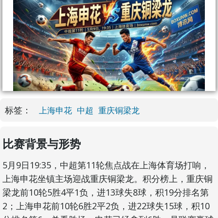
标签：
上海申花
中超
重庆铜梁龙
比赛背景与形势
5月9日19:35，中超第11轮焦点战在上海体育场打响，
上海申花坐镇主场迎战重庆铜梁龙。积分榜上，重庆铜
梁龙前10轮5胜4平1负，进13球失8球，积19分排名第
2；上海申花前10轮6胜2平2负，进22球失15球，积10