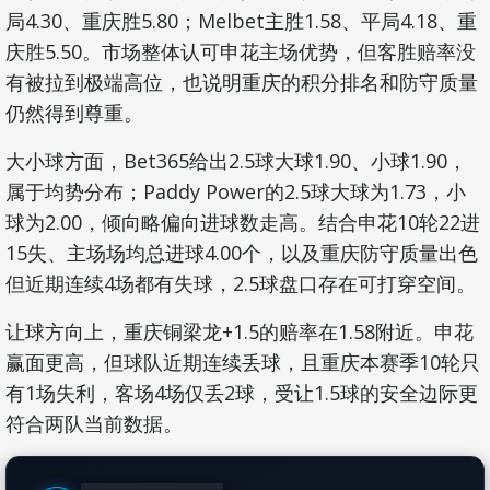
局4.30、重庆胜5.80；Melbet主胜1.58、平局4.18、重
庆胜5.50。市场整体认可申花主场优势，但客胜赔率没
有被拉到极端高位，也说明重庆的积分排名和防守质量
仍然得到尊重。
大小球方面，Bet365给出2.5球大球1.90、小球1.90，
属于均势分布；Paddy Power的2.5球大球为1.73，小
球为2.00，倾向略偏向进球数走高。结合申花10轮22进
15失、主场场均总进球4.00个，以及重庆防守质量出色
但近期连续4场都有失球，2.5球盘口存在可打穿空间。
让球方向上，重庆铜梁龙+1.5的赔率在1.58附近。申花
赢面更高，但球队近期连续丢球，且重庆本赛季10轮只
有1场失利，客场4场仅丢2球，受让1.5球的安全边际更
符合两队当前数据。