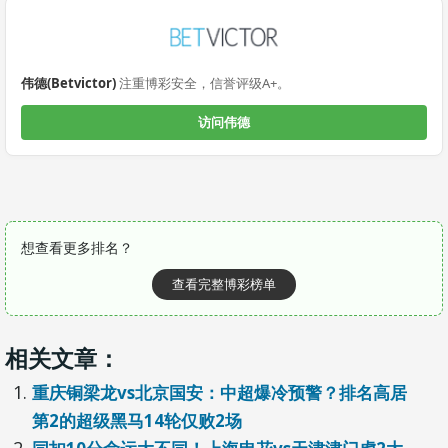
伟德(Betvictor)
注重博彩安全，信誉评级A+。
访问伟德
想查看更多排名？
查看完整博彩榜单
相关文章：
重庆铜梁龙vs北京国安：中超爆冷预警？排名高居
第2的超级黑马14轮仅败2场