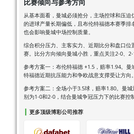
比赛倾向与参考方向
从基本面看，曼城必须抢分，主场控球和压迫
的进球产量长期偏低，且布伦特福德本赛季排
也会影响曼城中场控制质量。
综合积分压力、主客实力、近期比分和盘口位
赛。比分方向倾向曼城小胜，重点关注2-0、2-
参考方案一：布伦特福德 +1.5，赔率1.94
特福德近期抗压能力和争欧战意支撑受让方向
参考方案二：全场小于3.5球，赔率1.80。
别为1-0和2-0，结合曼城争冠压力下的比赛
更多顶级博彩公司推荐