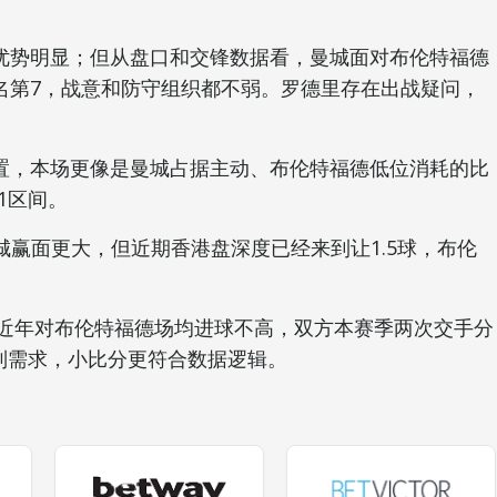
优势明显；但从盘口和交锋数据看，曼城面对布伦特福德
名第7，战意和防守组织都不弱。罗德里存在出战疑问，
置，本场更像是曼城占据主动、布伦特福德低位消耗的比
1区间。
。曼城赢面更大，但近期香港盘深度已经来到让1.5球，布伦
。
曼城近年对布伦特福德场均进球不高，双方本赛季两次交手分
控制需求，小比分更符合数据逻辑。