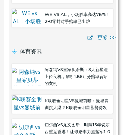
WE VS AL，小场胜率高达78%！
2-0零封对手赔率已出炉
更多 >>
体育资讯
阿森纳VS皇家贝蒂斯：3大新星迎
上位良机，解析1.86让分赔率背后
的玄机
K联赛全明星VS曼城前瞻：曼城青
训挑大梁？K联赛全明星蓄势待发
切尔西VS尤文图斯：时隔15年切尔
西重返香港！让球赔率力挺蓝军1-0