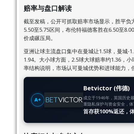
赔率与盘口解读
截至发稿，公开可抓取赔率市场显示，胜平负方向
5.50至5.75区间，布伦特福德客胜在6.50
价成碾压局。
亚洲让球主流盘口集中在曼城让1.5球，曼城-1.5赔
1.94。大小球方面，2.5球大球赔率约1.36，小球
率结构说明，市场认可曼城优势和进球能力，
Betvictor (伟德)
成立于1946年，英国历
A+
重隐私保护与资金安全，体
首存获100%返还，