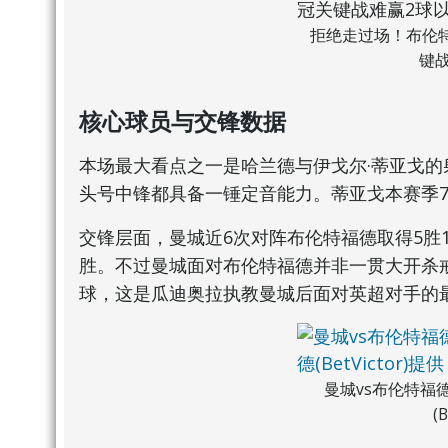
拒绝走过场！布伦
键
核心球员与交锋数据
本场最大看点之一是哈兰德与伊戈尔·蒂亚戈的
头号中锋都具备一锤定音能力。蒂亚戈本赛季79
交锋层面，曼城近6次对阵布伦特福德取得5胜1
胜。不过曼城面对布伦特福德并非一贯大开杀戒
球，这是瓜迪奥拉执教曼城后面对英超对手的
曼城vs布伦特福
(