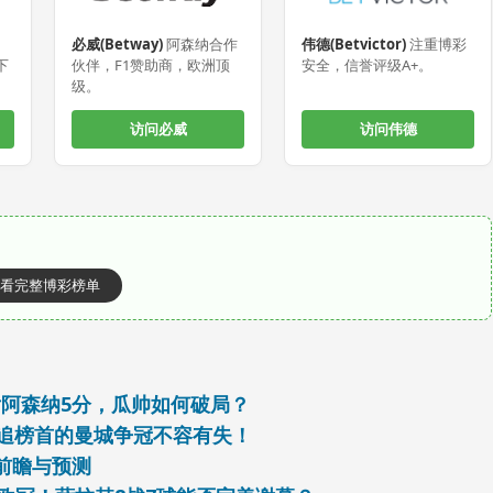
，
必威(Betway)
阿森纳合作
伟德(Betvictor)
注重博彩
下
伙伴，F1赞助商，欧洲顶
安全，信誉评级A+。
级。
访问必威
访问伟德
查看完整博彩榜单
后阿森纳5分，瓜帅如何破局？
狂追榜首的曼城争冠不容有失！
前瞻与预测