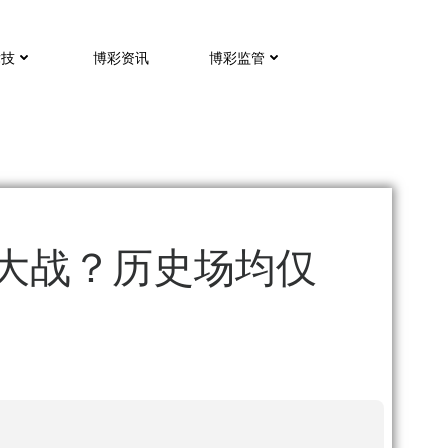
竞技
博彩资讯
博彩监管
球大战？历史场均仅