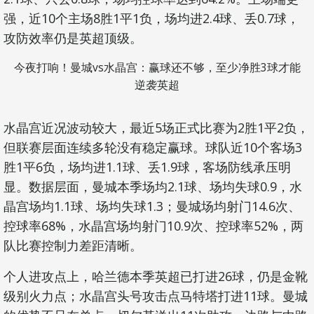
强，近10个主场8胜1平1负，场均进2.4球、丢0.7球，
攻防效率仍是英超顶级。
今夜打响！曼城vs水晶宫：赢球还不够，至少净胜3球才能
逆袭英超
水晶宫近况波动较大，最近5场正式比赛为2胜1平2负，
但联赛层面连续多轮没有稳定赢球。球队近10个客场3
胜1平6负，场均进1.1球、丢1.9球，客场防线承压明
显。数据层面，曼城本季场均2.1球、场均失球0.9，水
晶宫场均1.1球、场均失球1.3；曼城场均射门14.6次、
控球率68%，水晶宫场均射门10.9次、控球率52%，两
队比赛控制力差距清晰。
个人进攻点上，哈兰德本季英超已打进26球，仍是金靴
级别火力点；水晶宫头号攻击点马特塔打进11球。曼城