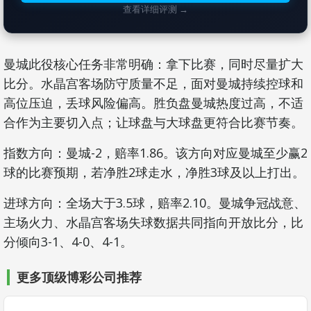
查看详细评测 →
曼城此役核心任务非常明确：拿下比赛，同时尽量扩大
比分。水晶宫客场防守质量不足，面对曼城持续控球和
高位压迫，丢球风险偏高。胜负盘曼城热度过高，不适
合作为主要切入点；让球盘与大球盘更符合比赛节奏。
指数方向：曼城-2，赔率1.86。该方向对应曼城至少赢2
球的比赛预期，若净胜2球走水，净胜3球及以上打出。
进球方向：全场大于3.5球，赔率2.10。曼城争冠战意、
主场火力、水晶宫客场失球数据共同指向开放比分，比
分倾向3-1、4-0、4-1。
更多顶级博彩公司推荐