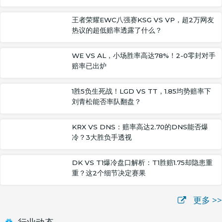
王者荣耀EWC八强赛KSG VS VP，超2万网友
热议的超低赔率透露了什么？
WE VS AL，小场胜率高达78%！2-0零封对手
赔率已出炉
1胜5负生死战！LGD VS TT，1.85均势赔率下
刘青松能否率队翻盘？
KRX VS DNS：赔率高达2.70的DNS能否爆
冷？3大胜负手透视
DK VS T1爆冷盘口解析：T1胜赔1.75却隐患重
重？这2个细节决定赛果
更多 >>
行业动态