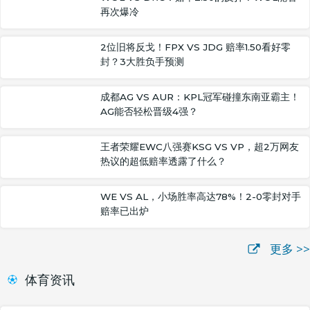
再次爆冷
2位旧将反戈！FPX VS JDG 赔率1.50看好零
封？3大胜负手预测
成都AG VS AUR：KPL冠军碰撞东南亚霸主！
AG能否轻松晋级4强？
王者荣耀EWC八强赛KSG VS VP，超2万网友
热议的超低赔率透露了什么？
WE VS AL，小场胜率高达78%！2-0零封对手
赔率已出炉
更多 >>
体育资讯