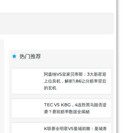
热门推荐
阿森纳VS皇家贝蒂斯：3大新星迎
上位良机，解析1.86让分赔率背后
的玄机
TEC VS KBG，4连胜黑马能否逆
袭？赛前赔率数据全揭秘
K联赛全明星VS曼城前瞻：曼城青