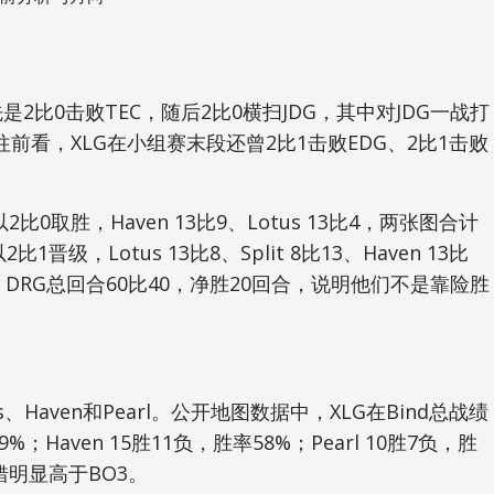
2比0击败TEC，随后2比0横扫JDG，其中对JDG一战打
分。再往前看，XLG在小组赛末段还曾2比1击败EDG、2比1击败
比0取胜，Haven 13比9、Lotus 13比4，两张图合计
晋级，Lotus 13比8、Split 8比13、Haven 13比
DRG总回合60比40，净胜20回合，说明他们不是靠险胜
、Haven和Pearl。公开地图数据中，XLG在Bind总战绩
9%；Haven 15胜11负，胜率58%；Pearl 10胜7负，胜
错明显高于BO3。