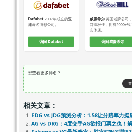
Dafabet
2007年成立的亚
威廉希尔
英国老牌公司
洲著名博彩公司。
口碑极佳，拥有2000+线
实体店。
访问 Dafabet
访问威廉希尔
想查看更多排名？
相关文章：
EDG vs JDG预测分析：1.58让分赔率力挺
AG vs DRG：4度交手AG欲报门票之仇
Falcons vs VG最新赔率：胜率57%对阵