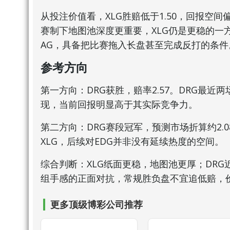
从投注价值看，XLG胜赔低于1.50，回报空间
赛制下地图池深度更重要，XLG仍是更稳的一方，但
AG，具备把比赛拖入长盘甚至完成反打的条件
参考方向
第一方向：DRG获胜，赔率2.57。DRG最近两场
现，当前回报明显高于其实际竞争力。
第二方向：DRG赛段冠军，预测市场折算约2.
XLG，后续对EDG并非没有延续热度的空间。
综合判断：XLG纸面更稳，地图池更厚；DR
组手感的正面对抗，常规胜负盘不宜追低赔，价
更多顶级博彩公司推荐