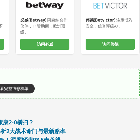
，
必威(Betway)
阿森纳合作
伟德(Betvictor)
注重博彩
下
伙伴，F1赞助商，欧洲顶
安全，信誉评级A+。
级。
访问必威
访问伟德
查看完整博彩榜单
康康2-0横扫？
！解析2大战术命门与最新赔率
67%！深度解读98.5击杀线