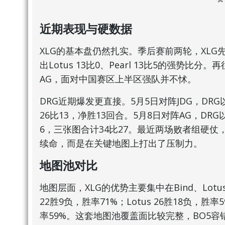
近期表现与硬数据
XLG的基本盘仍然扎实。季后赛前两轮，XLG先是
出Lotus 13比0、Pearl 13比5的强势比
AG，面对中国赛区上半区强队并不怵。
DRG近期爆发更直接。5月5日对阵JDG，DRG以2
26比13，净胜13回合。5月8日对阵AG，DRG以2比1
6，三张图合计34比27。最近两场败者组硬仗，
续命，而是在关键地图上打出了压制力。
地图池对比
地图层面，XLG的优势主要集中在Bind、Lotus
22胜9负，胜率71%；Lotus 26胜18负，胜率5
率59%。这套地图池覆盖面比较完整，BO5容