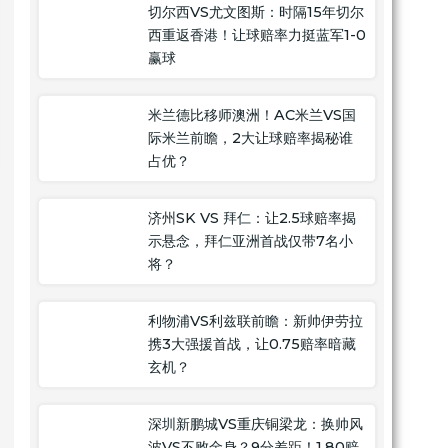
切尔西VS尤文图斯：时隔15年切尔
西重返香港！让球赔率力挺蓝军1-0
赢球
米兰德比移师澳洲！AC米兰VS国
际米兰前瞻，2大让球赔率揭秘谁
占优？
济州SK VS 拜仁：让2.5球赔率揭
示悬念，拜仁亚洲首战仅带7名小
将？
利物浦VS利兹联前瞻：新帅伊劳拉
携3大强援首战，让0.75赔率暗藏
玄机？
深圳新鹏城VS重庆铜梁龙：换帅风
波VS不败金身？9分差距！1.80赔