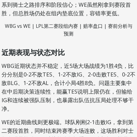
系到骑士之路排序和阶段信心；WE虽然刚拿到赛段首
胜，但总胜场仍处在组内垫底位置，容错率更低。
WBG vs WE | LPL第二赛段组内赛 | 赔率盘口 | 赛前分析与
预测
近期表现与状态对比
WBG近期状态并不稳定，近5场大场战绩为1胜4负，比
分分别是0-2不敌TES、1-2不敌IG、2-0击败TES、0-2不
敌BLG、1-2不敌AL，合计小局4胜8负。问题主要集中
在中后期决策连续性，能赢TES说明上限仍在，但输给
IG和连续被强队压制，也暴露出队伍抗压局处理不够干
净。
WE的近期曲线则更极端。球队刚刚2-1击败IG，拿到第
二赛段首胜，同时结束跨赛季大场连败，这场胜利对士