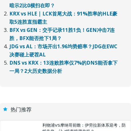
暗示2比0横扫在即？
KRX vs HLE | LCK首尾大战：91%胜率的HLE豪
取5连胜直指霸主
BFX vs GEN：交手记录11胜1负！GEN冲击7连
胜，BFX能否抢下1局？
JDG vs AL：市场开出1.96均势赔率？JDG在EWC
决赛碰上硬茬AL
DNS vs KRX：13连败胜率仅7%的DNS能否拿下
一局？2大历史数据分析
热门推荐
利物浦VS摩纳哥前瞻：伊劳拉新体系迎考，防