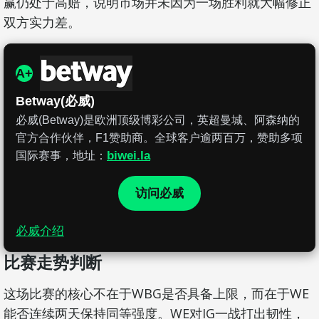
赢仍处于高赔，说明市场并未因为一场胜利就大幅修正
双方实力差。
A+
Betway(必威)
必威(Betway)是欧洲顶级博彩公司，英超曼城、阿森纳的
官方合作伙伴，F1赞助商。全球客户逾两百万，赞助多项
biwei.la
国际赛事，地址：
访问必威
必威介绍
比赛走势判断
这场比赛的核心不在于WBG是否具备上限，而在于WE
能否连续两天保持同等强度。WE对IG一战打出韧性，