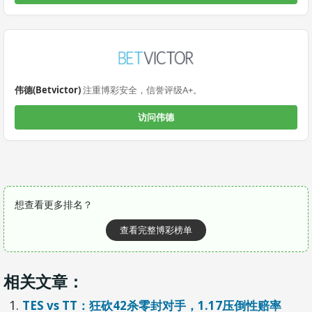
伟德(Betvictor)
注重博彩安全，信誉评级A+。
访问伟德
想查看更多排名？
查看完整博彩榜单
相关文章：
TES vs TT：狂砍42杀零封对手，1.17压倒性赔率