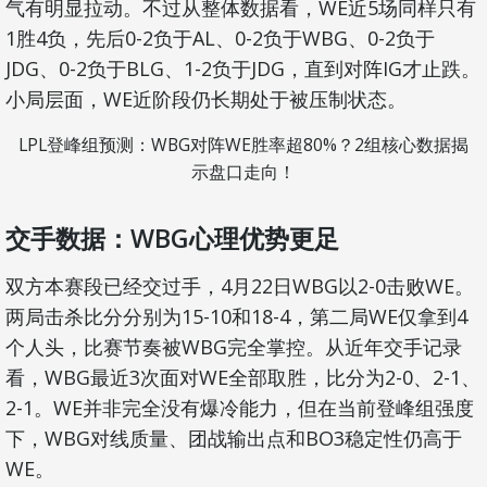
气有明显拉动。不过从整体数据看，WE近5场同样只有
1胜4负，先后0-2负于AL、0-2负于WBG、0-2负于
JDG、0-2负于BLG、1-2负于JDG，直到对阵IG才止跌。
小局层面，WE近阶段仍长期处于被压制状态。
LPL登峰组预测：WBG对阵WE胜率超80%？2组核心数据揭
示盘口走向！
交手数据：WBG心理优势更足
双方本赛段已经交过手，4月22日WBG以2-0击败WE。
两局击杀比分分别为15-10和18-4，第二局WE仅拿到4
个人头，比赛节奏被WBG完全掌控。从近年交手记录
看，WBG最近3次面对WE全部取胜，比分为2-0、2-1、
2-1。WE并非完全没有爆冷能力，但在当前登峰组强度
下，WBG对线质量、团战输出点和BO3稳定性仍高于
WE。