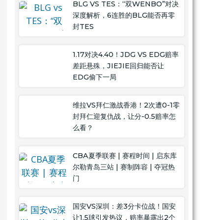
BLG VS TES：“双WENBO”对决
深度解析，6连胜的BLG能否再零
封TES
1.17对决4.40！JDG VS EDG赔率
差距悬殊，JIEJIE回归能否让
EDG偷下一局
维拉VS拜仁激战香港！2次遭0-1零
封拜仁迎复仇战，让分-0.5赔率怎
么看？
CBA夏季联赛 | 赛程时间 | 启东库
尔勒青岛三站 | 赛制阵容 | 夺冠热
门
国安VS深圳：差3分卡位战！国安
让1.5球引发热议，赔率暴露出2个