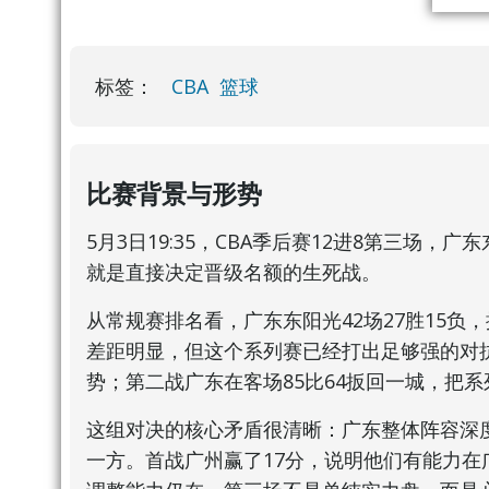
标签：
CBA
篮球
比赛背景与形势
5月3日19:35，CBA季后赛12进8第三场
就是直接决定晋级名额的生死战。
从常规赛排名看，广东东阳光42场27胜15负，
差距明显，但这个系列赛已经打出足够强的对抗
势；第二战广东在客场85比64扳回一城，把
这组对决的核心矛盾很清晰：广东整体阵容深
一方。首战广州赢了17分，说明他们有能力在