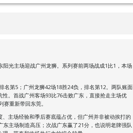
，广东东阳光主场迎战广州龙狮。系列赛前两场战成1比1，本场
排名第5；广州龙狮42场18胜24负，排名第12。两队账面
性。首战广州客场93比76击败广东，直接抢走主场优
系列赛重新带回东莞。
度、主场经验和季后赛底蕴占优，但广州并非被动挨打的
广东主场制造高压；次战广东赢了21分，也说明老牌强队