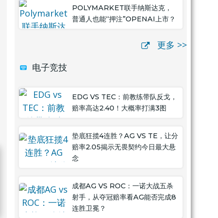
POLYMARKET联手纳斯达克，
普通人也能“押注”OPENAI上市？
更多 >>
电子竞技
EDG VS TEC：前教练带队反戈，
赔率高达2.40！大概率打满3图
垫底狂揽4连胜？AG VS TE，让分
赔率2.05揭示无畏契约今日最大悬
念
成都AG VS ROC：一诺大战五杀
射手，从夺冠赔率看AG能否完成8
连胜卫冕？