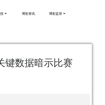
竞技
博彩资讯
博彩监管
大关键数据暗示比赛