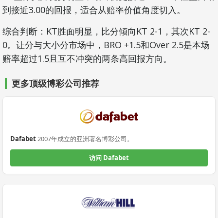
到接近3.00的回报，适合从赔率价值角度切入。
综合判断：KT胜面明显，比分倾向KT 2-1，其次KT 2-
0。让分与大小分市场中，BRO +1.5和Over 2.5是本场
赔率超过1.5且互不冲突的两条高回报方向。
更多顶级博彩公司推荐
Dafabet
2007年成立的亚洲著名博彩公司。
访问 Dafabet