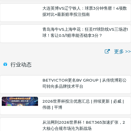
大连英博VS辽宁铁人：球票3分钟售罄！4项数
据对比+最新赔率投注指南
青岛海牛VS上海申花：狂丢17球防线VS三场进1
球！客让0.5/1赔率能否稳拿3分？
更多 >>
行业动态
BETVICTOR更名BV GROUP | 从传统博彩公
司转向多品牌技术平台
2026世界杯投注优惠汇总 | 持续更新 | 必威 |
伟德 | 平博
从法网到2026世界杯！BET365加速扩张，2
大核心合规市场沦为新战场