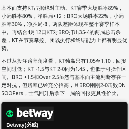
基本面支持KT占据绝对主动。KT赛季大场胜率89%，
小局胜率80%，净胜局+12；BRO大场胜率22%，小局
胜率30%，净胜局-8，两队差距体现在整个赛季样本
中。再结合4月12日KT对BRO打出35-4的两局总击杀
差，KT在节奏掌控、团战执行和终结能力上都有明显优
势。
不过从投注赔率角度看，KT独赢只有1.05至1.10，回报
空间过低；KT -1.5与KT 2-0同为1.45，也低于可操作区
间。BRO +1.5和Over 2.5虽然与基本面主流判断存在一
定对抗，但赔率已经充分抬高，且BRO刚刚2-0击败DN
SOOPers，士气回升后拿下一局的回报更具性价比。
A+
Betway(必威)