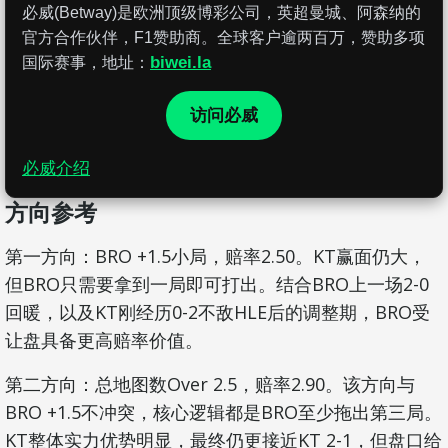
必威(Betway)是欧洲顶级博彩公司，英超曼城、阿森纳的
官方合作伙伴，F1赞助商。全球客户逾两百万，赞助多项
biwei.la
国际赛事，地址：
访问必威
必威介绍
方向参考
第一方向：BRO +1.5小局，赔率2.50。KT赢面仍大，
但BRO只需要拿到一局即可打出。结合BRO上一场2-0
回暖，以及KT刚经历0-2不敌HLE后的调整期，BRO受
让盘具备更高赔率价值。
第二方向：总地图数Over 2.5，赔率2.90。该方向与
BRO +1.5不冲突，核心逻辑都是BRO至少拖出第三局。
KT整体实力优势明显，最终仍更接近KT 2-1，但盘口给