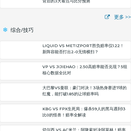
背后的3大看点与比分预测
更多 >>
综合/技巧
LIQUID VS METIZPORT胜负赔率仅1.22！
新阵容能否打出2-0无情横扫？
VP VS JIJIEHAO：2.50高赔率能否兑现？5组
核心数据全比对
大巴黎VS曼联：豪门对决！3场热身赛进7球的
红魔，能打破1.85的让球赔率吗
KBG VS FPX生死局：爆杀59人的黑马遇到13
比0的怪兽！赔率全解读
切尔西 VS AC米兰：阿隆索对决阿莫林！赔率