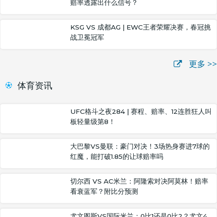
赔率透露出什么信号？
KSG VS 成都AG | EWC王者荣耀决赛，春冠挑
战卫冕冠军
更多 >>
体育资讯
UFC格斗之夜284 | 赛程、赔率、12连胜狂人叫
板轻量级第8！
大巴黎VS曼联：豪门对决！3场热身赛进7球的
红魔，能打破1.85的让球赔率吗
切尔西 VS AC米兰：阿隆索对决阿莫林！赔率
看衰蓝军？附比分预测
尤文图斯VS国际米兰：0比1还是0比2？尤文4