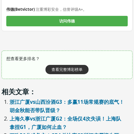
伟德(Betvictor)
注重博彩安全，信誉评级A+。
访问伟德
想查看更多排名？
查看完整博彩榜单
相关文章：
浙江广厦vs山西汾酒G3：多赢11场常规赛的底气！
胡金秋能否带队晋级？
上海久事vs浙江广厦G2：全场仅4次失误！上海队
拿捏G1，广厦如何止血？