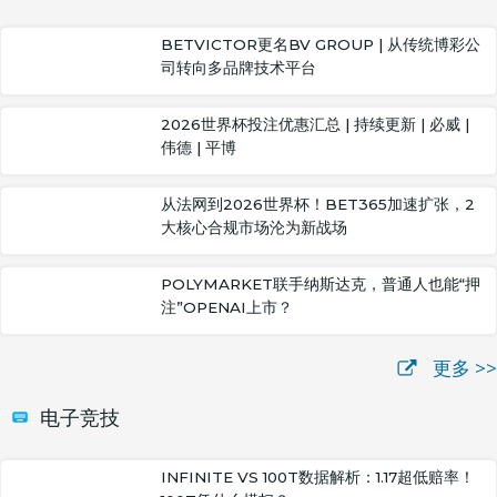
BETVICTOR更名BV GROUP | 从传统博彩公
司转向多品牌技术平台
2026世界杯投注优惠汇总 | 持续更新 | 必威 |
伟德 | 平博
从法网到2026世界杯！BET365加速扩张，2
大核心合规市场沦为新战场
POLYMARKET联手纳斯达克，普通人也能“押
注”OPENAI上市？
更多 >>
电子竞技
INFINITE VS 100T数据解析：1.17超低赔率！