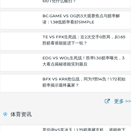
100T凭什么横扫？
BC.GAME VS OG的3大观赛焦点与赔率解
读：1.38低赔率看好S1MPLE
TE VS FPX生死战：近2次交手0胜局，从1.65
胜赔看谁能挺进下一轮？
EDG VS WOL生死战！胜率1.30赔率曝光，3
大看点揭秘谁能笑到最后
BFX VS KRX抢位战，同为7胜14负！1.72初始
赔率揭示最终赢家？
更多 >>
体育资讯
罗伯逊VS常冰玉｜1.75赔率藏玄机 ，谁能抢下