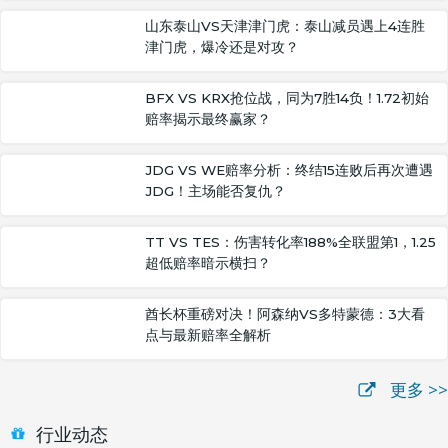
山东泰山VS天津津门虎：泰山减员遇上4连胜
津门虎，爆冷还是对攻？
BFX VS KRX抢位战，同为7胜14负！1.72初始
赔率揭示最终赢家？
JDG VS WE赔率分析：终结15连败后再次遭遇
JDG！主场能否复仇？
TT VS TES：伤害转化率188%全联盟第1，1.25
超低赔率暗示横扫？
酋长杯重磅对决！阿森纳VS多特蒙德：3大看
点与最新赔率全解析
更多 >>
行业动态