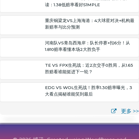
读：1.38低赔率看好S1MPLE
重庆铜梁龙VS上海海港：4大球星对决+机构最
新赔率与比分预测
河南队VS青岛西海岸：队长停赛+扣6分！从
1.810赔率看懂本场2大胜负手
TE VS FPX生死战：近2次交手0胜局，从1.65
胜赔看谁能挺进下一轮？
EDG VS WOL生死战！胜率1.30赔率曝光，3
大看点揭秘谁能笑到最后
更多 >>