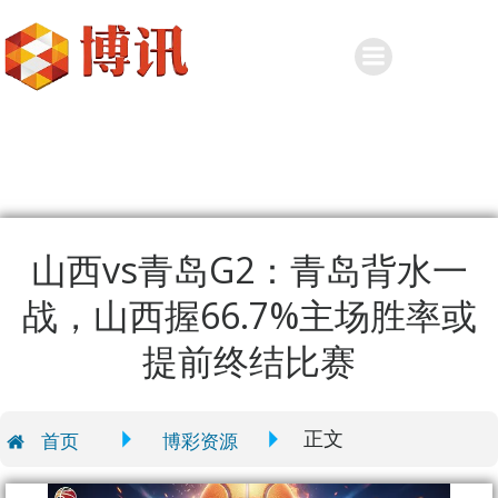
Skip
to
content
山西vs青岛G2：青岛背水一
战，山西握66.7%主场胜率或
提前终结比赛
正文
首页
博彩资源