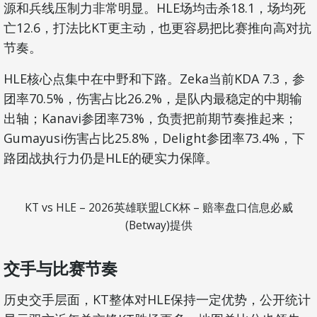
源和兵线压制力非常明显。HLE场均击杀18.1，场均死
亡12.6，打法比KT更主动，也更容易把比赛推向高对抗
节奏。
HLE核心点集中在中野和下路。Zeka当前KDA 7.3，参
团率70.5%，伤害占比26.2%，是队内最稳定的中期输
出轴；Kanavi参团率73%，负责把前期节奏推起来；
Gumayusi伤害占比25.8%，Delight参团率73.4%，下
路团战执行力仍是HLE的硬实力保障。
KT vs HLE – 2026英雄联盟LCK杯 – 赔率盘口信息必威
(Betway)提供
交手与比赛节奏
历史交手层面，KT整体对HLE保持一定优势，公开统计