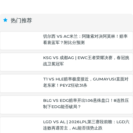
热门推荐
切尔西 VS AC米兰：阿隆索对决阿莫林！赔率
看衰蓝军？附比分预测
KSG VS 成都AG | EWC王者荣耀决赛，春冠挑
战卫冕冠军
T1 VS HLE赔率极度接近，GUMAYUSI直面对
老东家！PEYZ狂砍31杀
BLG VS EDG赔率开出1.06悬殊盘口！8连胜压
制下EDG能否破局？
LGD VS AL | 2026LPL第三赛段前瞻：LGD六
连败再遇苦主，AL能否强势止跌