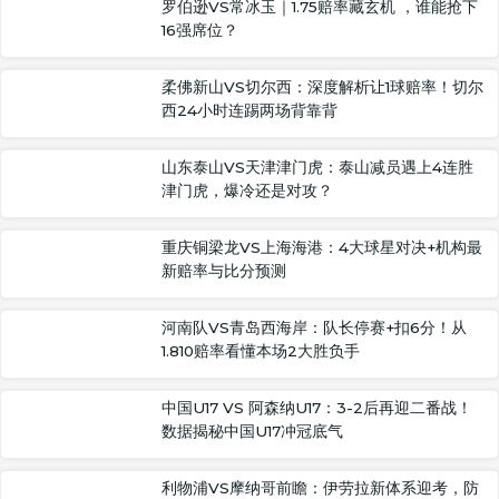
罗伯逊VS常冰玉｜1.75赔率藏玄机 ，谁能抢下
16强席位？
柔佛新山VS切尔西：深度解析让1球赔率！切尔
西24小时连踢两场背靠背
山东泰山VS天津津门虎：泰山减员遇上4连胜
津门虎，爆冷还是对攻？
重庆铜梁龙VS上海海港：4大球星对决+机构最
新赔率与比分预测
河南队VS青岛西海岸：队长停赛+扣6分！从
1.810赔率看懂本场2大胜负手
中国U17 VS 阿森纳U17：3-2后再迎二番战！
数据揭秘中国U17冲冠底气
利物浦VS摩纳哥前瞻：伊劳拉新体系迎考，防