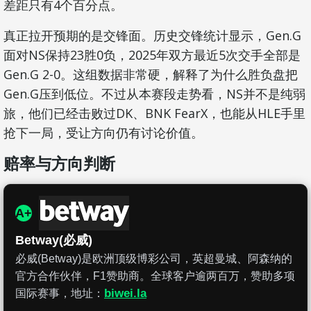
差距只有4个百分点。
真正拉开预期的是交锋面。历史交锋统计显示，Gen.G
面对NS保持23胜0负，2025年双方最近5次交手全部是
Gen.G 2-0。这组数据非常硬，解释了为什么胜负盘把
Gen.G压到低位。不过从本赛段走势看，NS并不是纯弱
旅，他们已经击败过DK、BNK FearX，也能从HLE手里
抢下一局，受让方向仍有讨论价值。
赔率与方向判断
A+
Betway(必威)
必威(Betway)是欧洲顶级博彩公司，英超曼城、阿森纳的
官方合作伙伴，F1赞助商。全球客户逾两百万，赞助多项
biwei.la
国际赛事，地址：