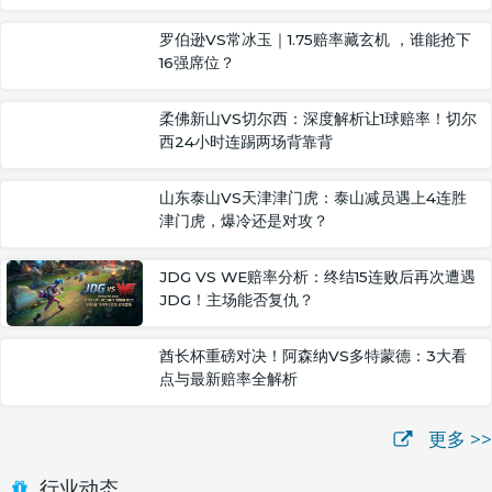
罗伯逊VS常冰玉｜1.75赔率藏玄机 ，谁能抢下
16强席位？
柔佛新山VS切尔西：深度解析让1球赔率！切尔
西24小时连踢两场背靠背
山东泰山VS天津津门虎：泰山减员遇上4连胜
津门虎，爆冷还是对攻？
JDG VS WE赔率分析：终结15连败后再次遭遇
JDG！主场能否复仇？
酋长杯重磅对决！阿森纳VS多特蒙德：3大看
点与最新赔率全解析
更多 >>
行业动态