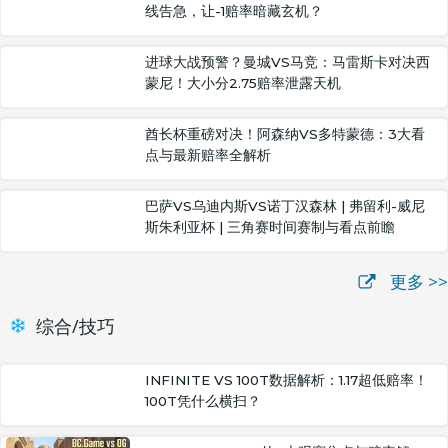
线告急，让-1赔率暗藏玄机？
进球大战预警？曼城VS马竞：马雷斯卡对决西
蒙尼！大小分2.75赔率泄露天机
酋长杯重磅对决！阿森纳VS多特蒙德：3大看
点与最新赔率全解析
巴萨VS乌迪内斯VS诺丁汉森林 | 弗留利-威尼
斯朱利亚杯 | 三角赛时间赛制与看点前瞻
更多 >>
综合/技巧
INFINITE VS 100T数据解析：1.17超低赔率！
100T凭什么横扫？