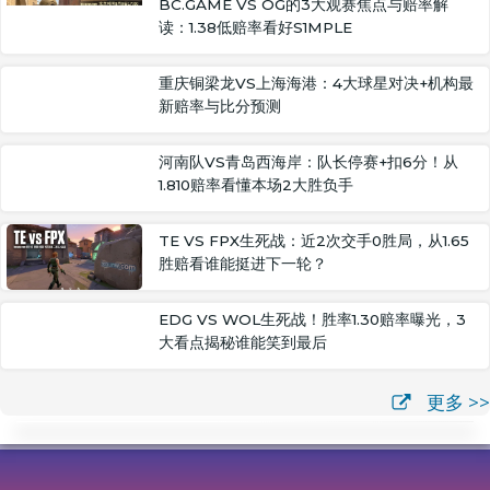
BC.GAME VS OG的3大观赛焦点与赔率解
读：1.38低赔率看好S1MPLE
重庆铜梁龙VS上海海港：4大球星对决+机构最
新赔率与比分预测
河南队VS青岛西海岸：队长停赛+扣6分！从
1.810赔率看懂本场2大胜负手
TE VS FPX生死战：近2次交手0胜局，从1.65
胜赔看谁能挺进下一轮？
EDG VS WOL生死战！胜率1.30赔率曝光，3
大看点揭秘谁能笑到最后
更多 >>