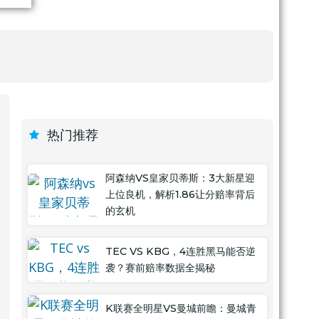
热门推荐
阿森纳VS皇家贝蒂斯：3大新星迎
上位良机，解析1.86让分赔率背后
的玄机
TEC VS KBG，4连胜黑马能否逆
袭？赛前赔率数据全揭秘
K联赛全明星VS曼城前瞻：曼城青