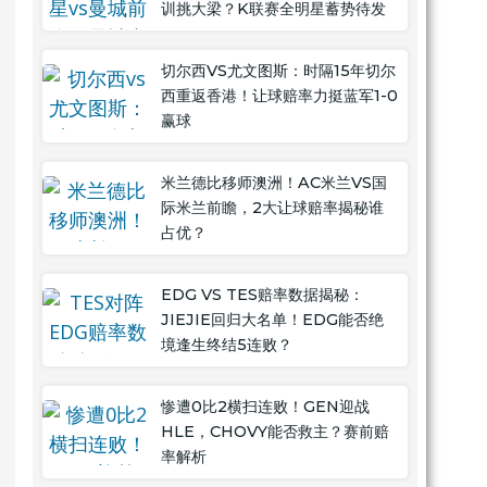
训挑大梁？K联赛全明星蓄势待发
切尔西VS尤文图斯：时隔15年切尔
西重返香港！让球赔率力挺蓝军1-0
赢球
米兰德比移师澳洲！AC米兰VS国
际米兰前瞻，2大让球赔率揭秘谁
占优？
EDG VS TES赔率数据揭秘：
JIEJIE回归大名单！EDG能否绝
境逢生终结5连败？
惨遭0比2横扫连败！GEN迎战
HLE，CHOVY能否救主？赛前赔
率解析