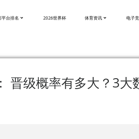
彩平台排名
2026世界杯
体育资讯
电子
： 晋级概率有多大？3