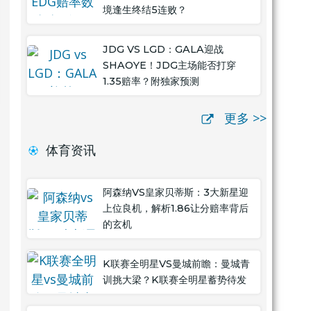
境逢生终结5连败？
JDG VS LGD：GALA迎战
SHAOYE！JDG主场能否打穿
1.35赔率？附独家预测
更多 >>
体育资讯
阿森纳VS皇家贝蒂斯：3大新星迎
上位良机，解析1.86让分赔率背后
的玄机
K联赛全明星VS曼城前瞻：曼城青
训挑大梁？K联赛全明星蓄势待发