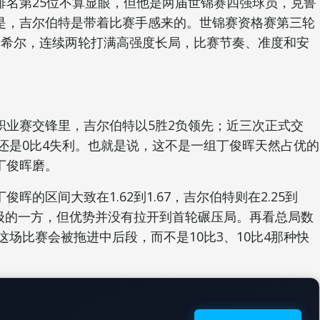
排名第25位不算显眼，但他是两届世锦赛四强球员，克鲁
是，吉尔伯特是带着比赛手感来的。世锦赛资格赛第三轮
隆·希尔，连续两轮打满高强度长局，比赛节奏、准度和安
职业赛交锋里，吉尔伯特以5胜2负领先；近三次正式交
赛还是0比4失利。也就是说，这不是一组丁俊晖天然占优的
丁俊晖磨。
的区间大致在1.62到1.67，吉尔伯特则在2.25到
晋级的一方，但优势并没有拉开到首轮碾压局。再看总局数
向这场比赛会被拖进中后段，而不是10比3、10比4那种快