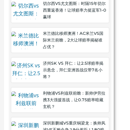
切尔西VS尤文图斯：时隔15年切尔
西重返香港！让球赔率力挺蓝军1-0
赢球
米兰德比移师澳洲！AC米兰VS国
际米兰前瞻，2大让球赔率揭秘谁
占优？
济州SK VS 拜仁：让2.5球赔率揭
示悬念，拜仁亚洲首战仅带7名小
将？
利物浦VS利兹联前瞻：新帅伊劳拉
携3大强援首战，让0.75赔率暗藏
玄机？
深圳新鹏城VS重庆铜梁龙：换帅风
波VS不败金身？9分差距！1.80赔