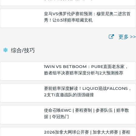
皇马VS佛罗伦萨赛前预测：穆里尼奥二进宫首
秀！让0.5球赔率暗藏玄机
更多 >>
综合/技巧
1WIN VS BETBOOM：PURE直面老东家，
败者组半决赛赔率深度分析与2大预测推荐
赛前赔率深度解读！LIQUID迎战FALCONS，
2支TI直邀战队的强强碰撞
使命召唤EWC | 赛程赛制 | 参赛队伍 | 赔率数
据 | 夺冠热门
2026加拿大网球公开赛 | 加拿大大师赛 | 赛程