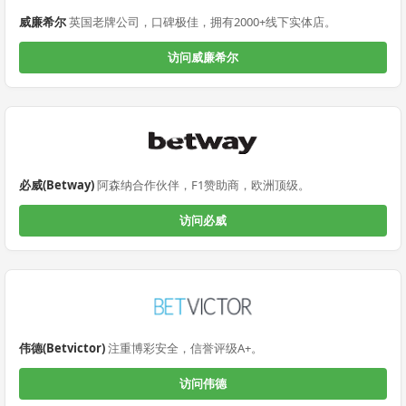
威廉希尔
英国老牌公司，口碑极佳，拥有2000+线下实体店。
访问威廉希尔
必威(Betway)
阿森纳合作伙伴，F1赞助商，欧洲顶级。
访问必威
伟德(Betvictor)
注重博彩安全，信誉评级A+。
访问伟德