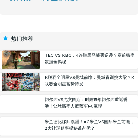
热门推荐
TEC VS KBG，4连胜黑马能否逆袭？赛前赔率
数据全揭秘
K联赛全明星VS曼城前瞻：曼城青训挑大梁？K
联赛全明星蓄势待发
切尔西VS尤文图斯：时隔15年切尔西重返香
港！让球赔率力挺蓝军1-0赢球
米兰德比移师澳洲！AC米兰VS国际米兰前瞻，
2大让球赔率揭秘谁占优？