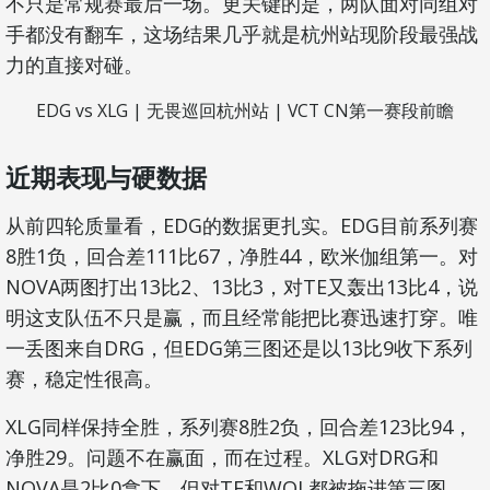
不只是常规赛最后一场。更关键的是，两队面对同组对
手都没有翻车，这场结果几乎就是杭州站现阶段最强战
力的直接对碰。
EDG vs XLG | 无畏巡回杭州站 | VCT CN第一赛段前瞻
近期表现与硬数据
从前四轮质量看，EDG的数据更扎实。EDG目前系列赛
8胜1负，回合差111比67，净胜44，欧米伽组第一。对
NOVA两图打出13比2、13比3，对TE又轰出13比4，说
明这支队伍不只是赢，而且经常能把比赛迅速打穿。唯
一丢图来自DRG，但EDG第三图还是以13比9收下系列
赛，稳定性很高。
XLG同样保持全胜，系列赛8胜2负，回合差123比94，
净胜29。问题不在赢面，而在过程。XLG对DRG和
NOVA是2比0拿下，但对TE和WOL都被拖进第三图，